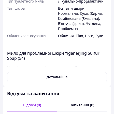
Тип туалетного мила
Лікувально-профілактичні
Тип шкіри
Всі типи шкіри
,
Нормальна
,
Суха
,
Жирна
,
Комбінована (Змішана)
,
В'януча (зріла)
,
Чутлива
,
Проблемна
Область застосування
Обличчя
,
Тіло
,
Ноги
,
Руки
Мило для проблемної шкіри Yiganerjing Sulfur
Soap (54)
Новий і високоякісний товар родом із Китаю,
застосовується для проблемної шкіри, починаючи від
Детальніше
сухості шкіри до псоріазу.
Сульфатне мило yiganerjing
— антибактеріальне,
найбільш краще підходить для тих, хто страждає від
Відгуки та запитання
прищів, вугрів і навіть серйозніших проблем як
проблемний запах шкіри, почервоніння, печіння,
Відгуки (0)
Запитання (0)
псоріаз і багато іншого.
Застосування: