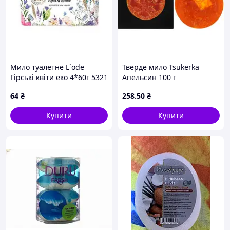
Мило туалетне L`ode
Тверде мило Tsukerka
Гірські квіти еко 4*60г 5321
Апельсин 100 г
(2000000000367) MDR
64
₴
258
.50
₴
Купити
Купити