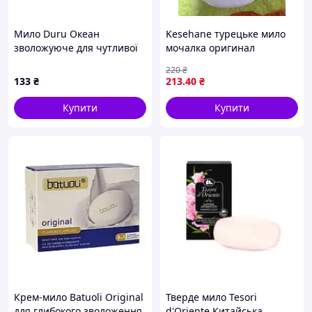
Мило Duru Океан
Kesehane турецьке мило
зволожуюче для чутливої
мочалка оригинал
шкіри з ароматом свіжості
220
₴
4x100 г
133
₴
213
.40
₴
Купити
Купити
Крем-мило Batuoli Original
Тверде мило Tesori
для глибокого зволоження
d'Oriente Китайська