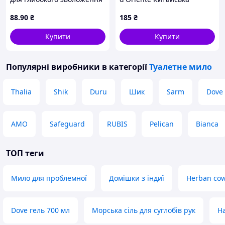
шкіри, 100г
орхідея Парфумоване 125 г
88
.90
₴
185
₴
(8008970055190)
Купити
Купити
Популярні виробники
в категорії
Туалетне мило
Thalia
Shik
Duru
Шик
Sarm
Dove
AMO
Safeguard
RUBIS
Pelican
Bianca
ТОП теги
Мило для проблемної
Домішки з індиї
Herban co
Dove гель 700 мл
Морська сіль для суглобів рук
Н