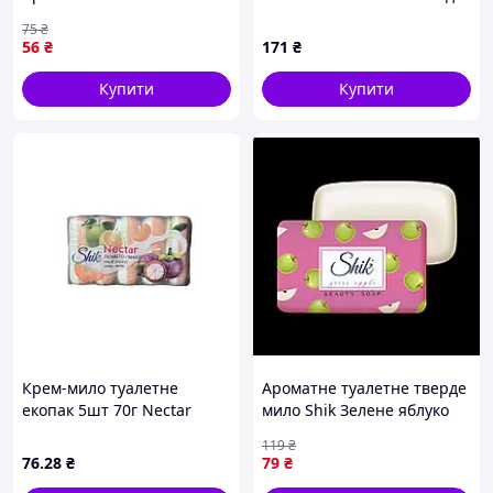
(8700216271097)
Ромашка заспокійливе 100
75
₴
г, A8H776274
56
₴
171
₴
Купити
Купити
Крем-мило туалетне
Ароматне туалетне тверде
екопак 5шт 70г Nectar
мило Shik Зелене яблуко
Помело і мангостін ТМ Shik
70г для дбайливого
119
₴
очищення рук і тіла Beauty
76
.28
₴
79
₴
Soap