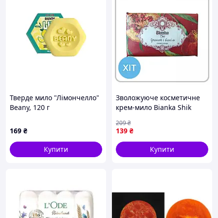
Тверде мило "Лімончелло"
Зволожуюче косметичне
Beany, 120 г
крем-мило Bianka Shik
Гранат і Ваніль 200г
209
₴
живильне для рук і тіла
169
₴
139
₴
Купити
Купити