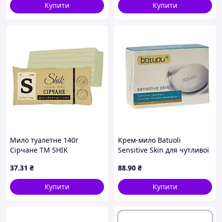
Купити
Купити
Мило туалетне 140г
Крем-мило Batuoli
Сірчане ТМ SHIK
Sensitive Skin для чутливої
шкіри, 100г
37
.31
₴
88
.90
₴
Купити
Купити