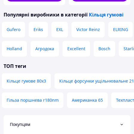
Популярні виробники
в категорії
Кільця гумові
Gufero
Eriks
EXL
Victor Reinz
ELRING
Holland
Агродока
Excellent
Bosch
Starl
ТОП теги
Кільце гумове 80x3
Кільце форсунки ущільнювальне 21
Гільза поршнева r180nm
Американка 65
Техплас
Покупцям