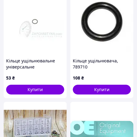
Кільце ущільнювальне
Кільце ущільнювача,
універсальне
789710
10.8x14.4x1.8, виробник:
53
₴
108
₴
ELRING, код: 739.890
Купити
Купити