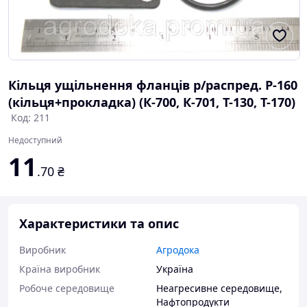
Кільця ущільнення фланців р/распред. Р-160
(кільця+прокладка) (К-700, К-701, Т-130, Т-170)
Код: 211
Недоступний
11
.70
₴
Характеристики та опис
Виробник
Агродока
Країна виробник
Україна
Робоче середовище
Неагресивне середовище
,
Нафтопродукти