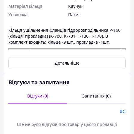
Матеріал кільця
Каучук
Упаковка
Пакет
Кільця ущільнення фланців гідророзподільника Р-160
(кільця+прокладка) (К-700, К-701, Т-130, Т-170). В
комплект входить: кільце -9 шт., прокладка -1шт.
К
і
Детальніше
л
ь
№п/п
Найменування
к
Відгуки та запитання
і
с
т
Відгуки (0)
Запитання (0)
ь
1
Прокладка Р-160 фланця (кожкартон)
1
Всі
2
Кільце 32*37
7
Ще не було відгуків про товар у цього продавця
3
Кільце 40*46
2