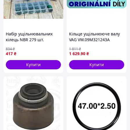
Набір ущільнювальних
Кільце ущільнююче валу
кілець NBR 279 шт.
VAG VW.09M321243A
маслобензостійкі для
834
₴
1 811
₴
герметизації й захисту
417
₴
1 629
.90
₴
з'єднань
Купити
Купити