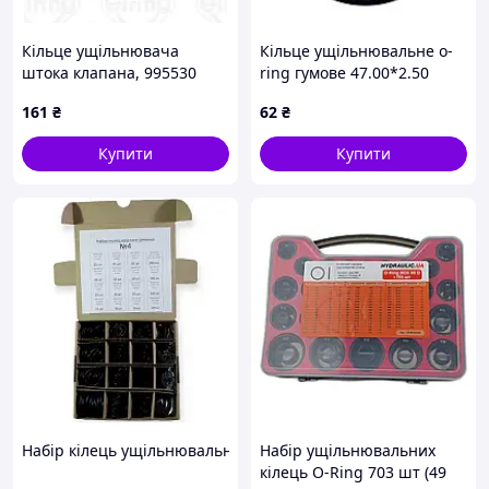
Кільце ущільнювача
Кільце ущільнювальне o-
штока клапана, 995530
ring гумове 47.00*2.50
EPDM
161
₴
62
₴
Купити
Купити
Набір кілець ущільнювальних №4 865 шт рось гума
Набір ущільнювальних
кілець O-Ring 703 шт (49