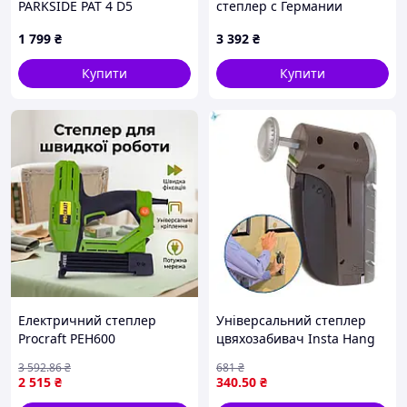
PARKSIDE PAT 4 D5
степлер с Германии
Parkside PAT 12 B2/
1 799
₴
3 392
₴
акумуляторний
Купити
Купити
Електричний степлер
Універсальний степлер
Procraft PEH600
цвяхозабивач Insta Hang
потужністю 220 Вт з
для домашнього ремонту
3 592
.86
₴
681
₴
довжиною скоби 25 мм та
та кріплення предметів до
2 515
₴
340
.50
₴
цвяха 32 мм для кріплення
4 кг