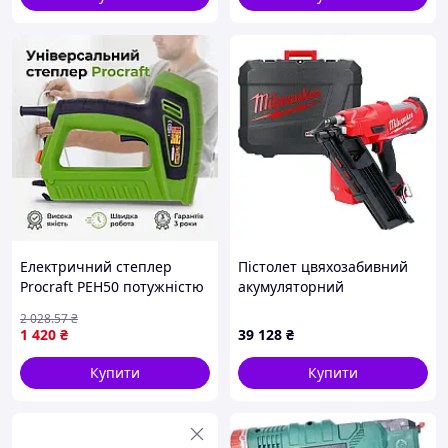
Електричний степлер
Пістолет цвяхозабивний
Procraft PEH50 потужністю
акумуляторний
220 В під скоби типу 50
безщітковий MILWAUKEE,
2 028
.57
₴
довжиною 8-16 мм з
M18 FFN-0C, 50/90мм (+
1 420
₴
39 128
₴
регулюванням сили удару,
ключ, HD кейс) MILWAUKEE
меблевий
4933471406
Купити
Купити