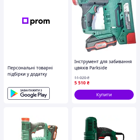
Інструмент для забивання
Персональні товарні
цвяхів Parkside
підбірки у додатку
(Німеччина), Степлер
11 020
₴
будівельний на
5 510
₴
акумуляторі, Степлер
будівельний для дерева,
Купити
CQS