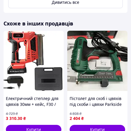
Дивитись все
Схоже в інших продавців
Електричний степлер для
Пістолет для скоб і цвяхів
цвяхів 30мм + кейс, F30 /
під скоби і цвяхи Parkside
Акумуляторний степлер /
(Німеччина), Потужний
4 729
₴
4 808
₴
Бездротовий
електричний степлер, CQS
3 310
.30
₴
2 404
₴
електростеплер
Купити
Купити