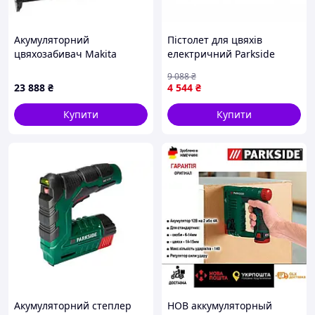
Акумуляторний
Пістолет для цвяхів
цвяхозабивач Makita
електричний Parkside
DFN350Z (без АКБ) Новий!
(Німеччина), Степлер для
9 088
₴
оббивки меблів,
23 888
₴
4 544
₴
Електричний меблевий
степлер, MTS
Купити
Купити
Акумуляторний степлер
НОВ аккумуляторный