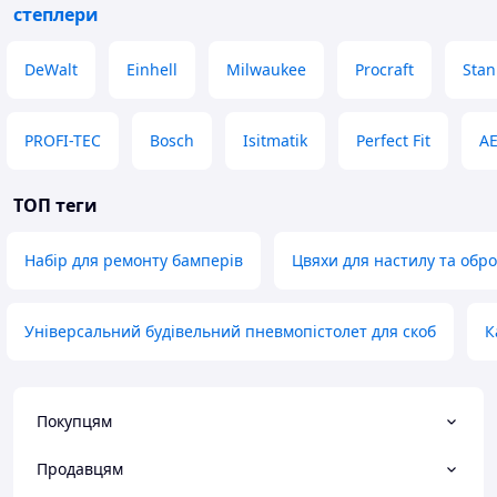
степлери
DeWalt
Einhell
Milwaukee
Procraft
Stan
PROFI-TEC
Bosch
Isitmatik
Perfect Fit
A
ТОП теги
Набір для ремонту бамперів
Цвяхи для настилу та обр
Універсальний будівельний пневмопістолет для скоб
К
Покупцям
Продавцям