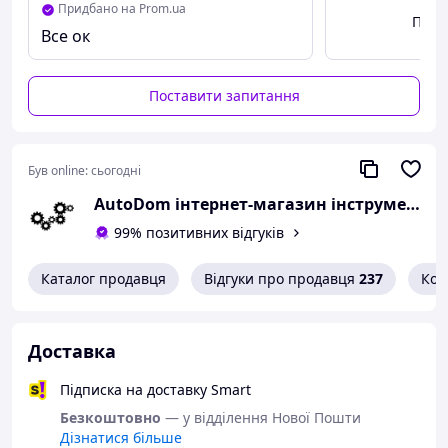
Придбано на Prom.ua
Пере
Все ок
Поставити запитання
Був online:
сьогодні
AutoDom інтернет-магазин інструменту та обладнання
99% позитивних відгуків
Каталог продавця
Відгуки про продавця
237
Кон
Доставка
Підписка на доставку Smart
Безкоштовно
— у відділення Нової Пошти
Дізнатися більше