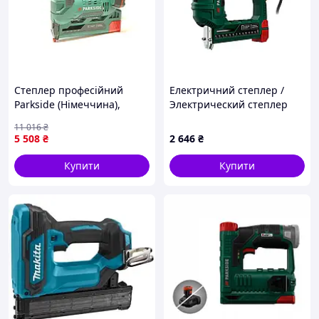
Степлер професійний
Електричний степлер /
Parkside (Німеччина),
Электрический степлер
Електричний степлер, Ел
Parkside PET 25 C3
11 016
₴
степлер, Електро молоток
5 508
₴
2 646
₴
Готово до відправки
Купити
Купити