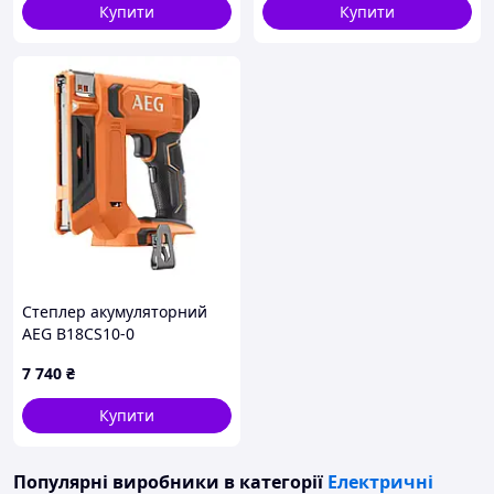
матеріалів
Купити
Купити
Степлер акумуляторний
AEG B18CS10-0
(4935480969) без АКБ і ЗП
7 740
₴
Купити
Популярні виробники
в категорії
Електричні