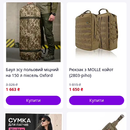
Баул зсу польовий міцний
Рюкзак з MOLLE койот
на 150 л піксель Oxford
{2803-piho}
800D BUN-26
3 326
₴
1 815
₴
1 663
₴
1 650
₴
Купити
Купити