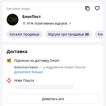
💥
Ідеально підходить для:
Був online:
вчора
тактичних штурмів
БлокПост
рейдів, патрулів
91% позитивних відгуків
бійців спецпідрозділів
Каталог продавця
Відгуки про продавця
20
Конт
airsoft, law enforcement
військових інструкторів і волонтерів
📦
Комплектація:
Доставка
— Micro MAP панель з MOLLE-інтерфейсом
— Всі кріплення в комплекті
Підписка на доставку Smart
💰
Ціна:
8800 грн
Безкоштовно
— у відділення Нової Пошти
🚚 Відправлення в день замовлення | Без передоплат |
Дізнатися більше
Гарантія якості
Нова Пошта
Дивитись все