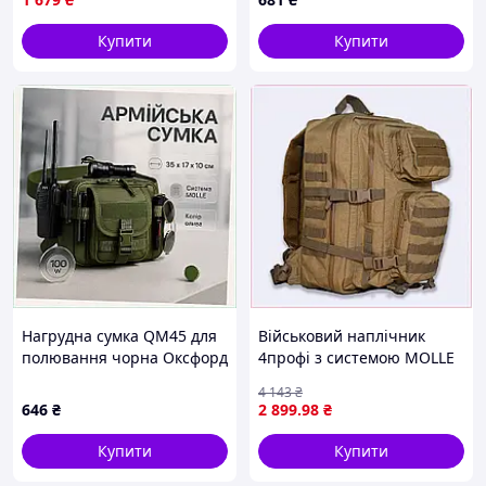
Купити
Купити
Нагрудна сумка QM45 для
Військовий наплічник
полювання чорна Оксфорд
4профі з системою MOLLE
E38E01667
40 літрів A8X6984E07
4 143
₴
646
₴
2 899
.98
₴
Купити
Купити