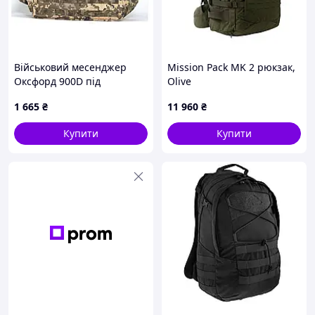
Військовий месенджер
Mission Pack MK 2 рюкзак,
Оксфорд 900D під
Olive
шеврони, 86E8CP5604
1 665
₴
11 960
₴
Купити
Купити