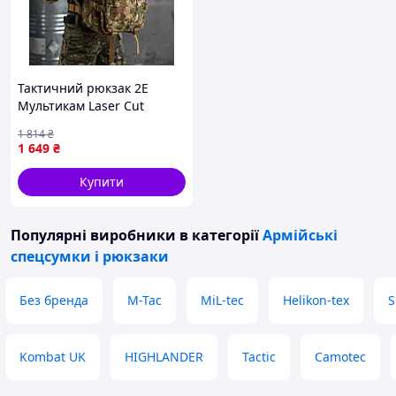
Тактичний рюкзак 2E
Мультикам Laser Cut
MOLLE зелений для
1 814
₴
військових і туристів
1 649
₴
|neper-8329|
Купити
Популярні виробники
в категорії
Армійські
спецсумки і рюкзаки
Без бренда
M-Tac
MiL-tec
Helikon-tex
S
Kombat UK
HIGHLANDER
Tactic
Camotec