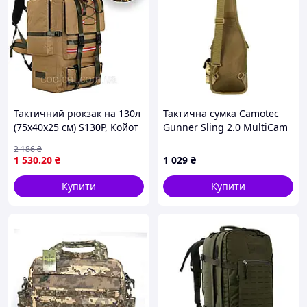
Тактичний рюкзак на 130л
Тактична сумка Camotec
(75х40х25 см) S130P, Койот
Gunner Sling 2.0 MultiCam
/ Похідний ранець /
(7114)
2 186
₴
Туристичний портфель
1 530
.20
₴
1 029
₴
Купити
Купити