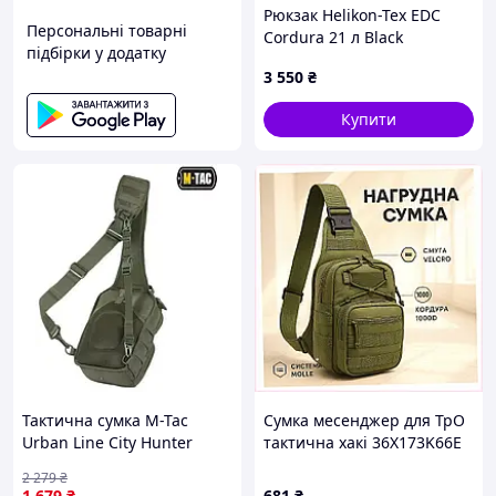
Рюкзак Helikon-Tex EDC
Персональні товарні
Cordura 21 л Black
підбірки у додатку
3 550
₴
Купити
Тактична сумка M-Tac
Сумка месенджер для ТрО
Urban Line City Hunter
тактична хакі 36X173K66E
Hexagon Bag Olive
2 279
₴
1 679
₴
681
₴