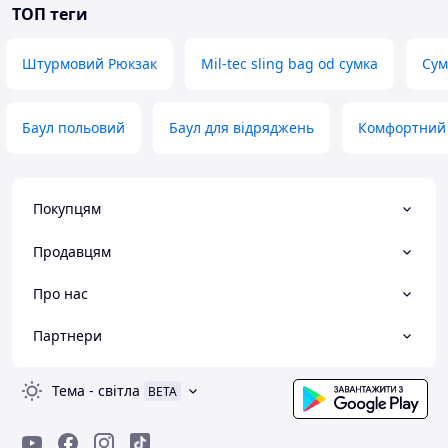
ТОП теги
Штурмовий Рюкзак
Mil-tec sling bag od сумка
Сум
Баул польовий
Баул для відряджень
Комфортний 
Покупцям
Продавцям
Про нас
Партнери
Тема
-
світла
BETA