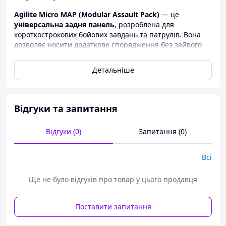
Agilite Micro MAP (Modular Assault Pack)
— це
універсальна задня панель
, розроблена для
короткострокових бойових завдань та патрулів. Вона
дозволяє носити додаткове спорядження без зайвого
об’єму, що критично важливо під час динамічних
операцій та в умовах обмеженого простору (транспорт,
Детальніше
укриття, CQB).
🔰
Особливості моделі:
Універсальна сумісність:
підходить до
будь-
Відгуки та запитання
якої плитоноски
, включаючи Agilite K-Zero, K19,
та інші — кріплення через
MOLLE
Відгуки (0)
Запитання (0)
Максимальна місткість
при мінімальних
габаритах — дозволяє переносити гідратор, ІПП,
Всі
турнікети, пайок, шнур, батареї, радіостанції
тощо
Ще не було відгуків про товар у цього продавця
Суперміцна конструкція:
призначена для
професійного бойового використання
Поставити запитання
Мінімалістичний дизайн:
не обмежує рухи, не
створює додаткового об'єму