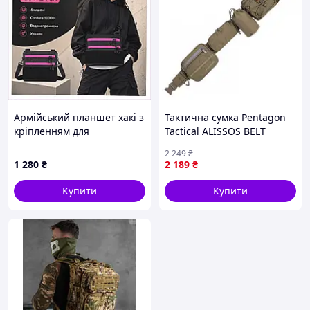
Армійський планшет хакі з
Тактична сумка Pentagon
кріпленням для
Tactical ALISSOS BELT
балончика, P719468P1
Coyote (K16106-03)
2 249
₴
1 280
₴
2 189
₴
Купити
Купити