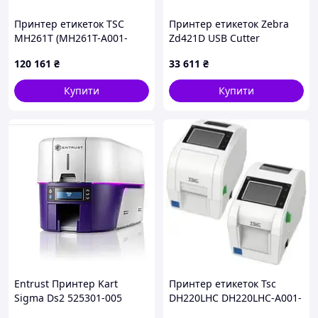
Принтер етикеток TSC
Принтер етикеток Zebra
MH261T (MH261T-A001-
Zd421D USB Cutter
0302)
(ZD42042D0E000EZ)
120 161
₴
33 611
₴
Купити
Купити
Entrust Принтер Kart
Принтер етикеток Tsc
Sigma Ds2 525301-005
DH220LHC DH220LHC-A001-
525301005 (на Замовлення)
1032 DT