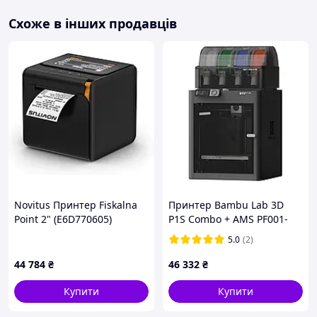
520 мм Літій і дуже міцний металевий корпус 3D
принтера CreatBot DX Plus дозволяє друкувати на
Схоже в інших продавців
максимальних швидкостях, без втрати якості друку.
Дороковий двигун розташований в задній частині
принтера, що дозволяє зменшити вагу голівки і
досягати високої швидкості 3Д друку.
У 3D принтері CreatBot DX Plus екструдери мають
інтелектуальну систему охолодження, завдяки чому
подача 3D пластика відбувається при оптимальній
температури. Конструкція, що дозволяє
регулювати по висоті зоплати , дозволяє
налаштувати кілька сопел більш швидко і легко, що
забезпечує ідеальну точність при друку кольорових
моделей.
Novitus Принтер Fiskalna
Принтер Bambu Lab 3D
Point 2" (E6D770605)
P1S Combo + AMS PF001-
U+SA001
5.0
(2)
Управління живленням
44 784
₴
46 332
₴
CreatBot DX Plus - новітній 3D-принтер, обладнань
модулем управління живленням. Ця функція
Купити
Купити
забезпечує автоматичне вимикання 3D-принтера
після закінчення друку. Коли друк завершено, і