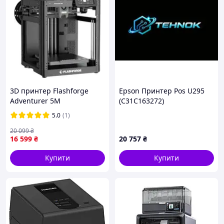
нитки і збільшується точність подачі пластику.
Конструкція ролика також розроблена таким
чином, щоб забезпечити подачу пластику, не
пошкоджуючи нитку.
Керамічна платформа 3D принтер з підігрівом
забезпечує рівномірне нагрівання, а теплова
ефективність значно поліпшена, що дозволяє
значно зменшити енергоспоживання. Платформа
3D принтер Flashforge
Epson Принтер Pos U295
має гладку поверхню на силіконовій основі,
Adventurer 5M
(C31C163272)
завдяки чому мають більш тривалий термін
служби.
5.0
(1)
Металевий лоток платформи більш жорстку,
20 099
₴
завдяки чому знижений рівень вібрації під час
16 599
₴
20 757
₴
роботи. Металевий кронштейн для кріплення
лотка має товщину до 10 мм, тому платформа
Купити
Купити
нагрівається дуже швидко і рівномірно.
Механізм подачі пластику розміщений в задній