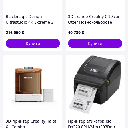
Blackmagic Design
3D сканер Creality CR-Scan
Ultrastudio 4K Extreme 3
Otter Повнокольорове
сканування 4008050048
216 050
₴
40 789
₴
Купити
Купити
3D-принтер Creality Halot-
Принтер етикеток Tsc
X1 Combo
Da220 8Pkt/Mm (203Dpi)