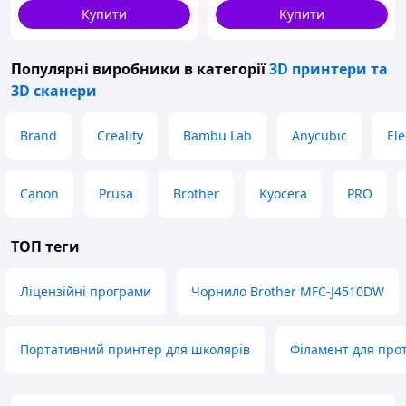
Купити
Купити
Популярні виробники
в категорії
3D принтери та
3D сканери
Brand
Creality
Bambu Lab
Anycubic
El
Canon
Prusa
Brother
Kyocera
PRO
ТОП теги
Ліцензійні програми
Чорнило Brother MFC-J4510DW
Портативний принтер для школярів
Філамент для про