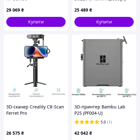
USB, RS232, Ethernet,
29 069
₴
25 489
₴
Bluetooth
Купити
Купити
3D-сканер Creality CR-Scan
3D-принтер Bambu Lab
Ferret Pro
P2S (PF004-U)
5.0
(1)
26 575
₴
42 042
₴