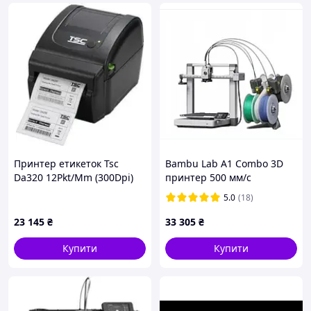
немає ніяких дій клавіатури протягом п'яти хвилин,
система автоматично вимикає принтер. Ця функція
дуже корисна і дозволяє знизити
енергоспоживання принтером.
Панель керування
3D-принтер CreatBot DX Plus обладнань
багатофункціональною панеллю керування, яка
забезпечує одним натисканням кнопки прямий
доступ до певної функції. Клавіатура має 9 клавіш.
Принтер етикеток Tsc
Bambu Lab A1 Combo 3D
Допоміжні функції включають в себе: для
Da320 12Pkt/Mm (300Dpi)
принтер 500 мм/с
переміщення вгору і вниз Z валу, підігрів або
USB, Rs232, Ethernet
охолодження платформи, пауза або продовження
5.0
(18)
друку та інші унікальні програмні функції.
23 145
₴
33 305
₴
Купити
Купити
Тип двигунів
Редукторні двігуні роблять більше обертів в
порівнянні зі звичайними покроковими двигунами,
завдяки чому забезпечується більш легке ковзання