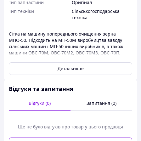
Тип запчастини
Оригінал
Тип техніки
Сільськогосподарська
техніка
Сітка на машину попереднього очищення зерна
МПО-50. Підходить на МП-50М виробництва заводу
сільських машин і МП-50 інших виробників, а також
машини ОВС-70М, ОВС-70М2, ОВС-70М3, ОВС-70П,
ОВС-70МП, ОВС-70МП3. Сітка МПО-50 виробляється з
коміркою 6, 8, 10, 12, 15 і 19 мм.
Детальніше
За допомогою сітки та потужної аспірації машина
попереднього очищення зерна МПО-50М очищає
ворох колосових, круп'яних і зернобових культур,
Відгуки та запитання
кукурудзи, сорго та соняшника з продуктивністю до 70
тон на годину.
Відгуки (0)
Запитання (0)
Сітка МПО-50 нашого виробництва виготовлена з
високоякісного оцинкованого дроту, погумованого по
краях і натягнутого між 2 ланцюгами. На відміну від
Ще не було відгуків про товар у цього продавця
сіток інших виробників сітки нашого виробництва, не
перекошені й ідеально стають на машини МПО-50,