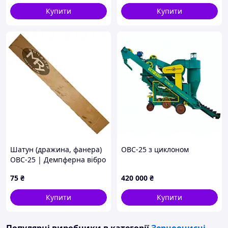
горизонтальний |
Купити
Купити
01.189.000
Шатун (дражина, фанера)
ОВС-25 з циклоном
ОВС-25 | Демпферна вібро
планка 480х60 ОВС-25 |
75
₴
420 000
₴
ЗАВ 10.55.902
Купити
Купити