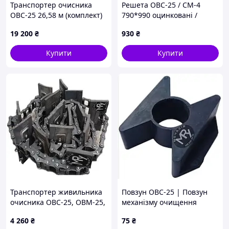
Транспортер очисника
Решета ОВС-25 / CМ-4
ОВС-25 26,58 м (комплект)
790*990 оцинковані /
| Запчастини на ОВС-25
решето овс, сито овс |
19 200
₴
930
₴
Запчастини на овс-25
Купити
Купити
Транспортер живильника
Повзун ОВС-25 | Повзун
очисника ОВС-25, ОВМ-25,
механізму очищення
ОВУ-25 4,82 м |
решіт ОВС-25 | ОВБ 0186
4 260
₴
75
₴
Транспортер живильника