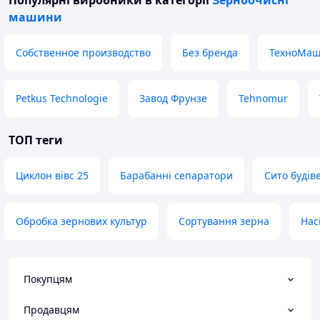
Популярні виробники
в категорії
Зерноочисні
машини
Собственное производство
Без бренда
ТехноМаш
Petkus Technologie
Завод Фрунзе
Tehnomur
ТОП теги
Циклон вівс 25
Барабанні сепаратори
Сито будів
Обробка зернових культур
Сортування зерна
Нас
Покупцям
Продавцям