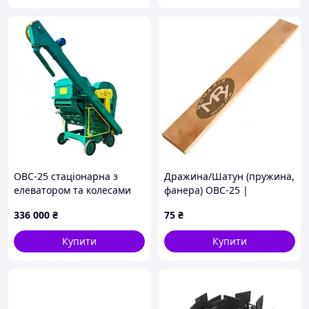
ОВС-25 стаціонарна з
Дражина/Шатун (пружина,
елеватором та колесами
фанера) ОВС-25 |
Демпферна вібропланка
336 000
₴
75
₴
450х70 ОВС-25 | ОВБ 9034
Купити
Купити