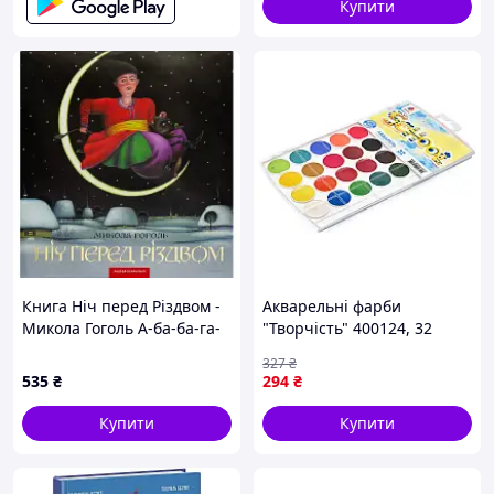
Купити
Книга Ніч перед Різдвом -
Акварельні фарби
Микола Гоголь А-ба-ба-га-
"Творчість" 400124, 32
ла-ма-га (9786175850619)
кольори
327
₴
535
₴
294
₴
Купити
Купити