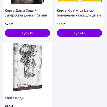
Книга Довга Хода +
Книга Кіса-Міса Це моя
суперобкладинка - Стівен
повчальна казка для дітей
Кінг КСД (9786171297975_s)
у дитячий садок м'яка
576
₴
115
₴
обкладинка 24 стор
розвиваюча
Купити
Купити
Коні і люди
650
₴