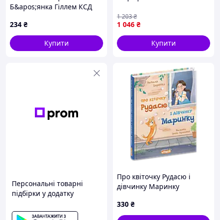
Б&apos;янка Гіллем КСД
(9786171513570)
1 203
₴
234
₴
1 046
₴
Купити
Купити
Про квіточку Рудасю і
Персональні товарні
дівчинку Маринку
підбірки у додатку
330
₴