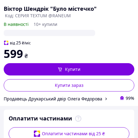
Віктор Шендрік "Було містечко"
Код: СЕРИЯ TEXTUM @RANEUM
В наявності
10+ купили
25
від
₴
/міс
599
₴
Купити
Купити зараз
99%
Продавець Друкарський двір Олега Федорова
Оплатити частинами
Оплатити частинами від 25 ₴