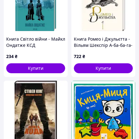
Книга Світло війни - Майкл
Книга Ромео і Джульєтта -
Ондатже КСД
Вільям Шекспір А-ба-ба-га-
(9786171512719)
ла-ма-га (9786175850961)
234
₴
722
₴
Купити
Купити