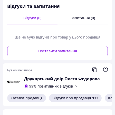
берегів Сіверського Дінця до охопленого повстанням
Відгуки та запитання
Парижа. Серед персонажів – не лише жителі Успенка, а
й гетьмани Богдан Хмельницький та Іван Мазепа,
Відгуки (0)
Запитання (0)
кардинал Мазаріні та королівський мушкетер
д'Артаньян, донський отаман Степан Разін та
російський цар Петро I.
Ще не було відгуків про товар у цього продавця
Поставити запитання
Був online:
вчора
Друкарський двір Олега Федорова
99% позитивних відгуків
Каталог продавця
Відгуки про продавця
133
Кон