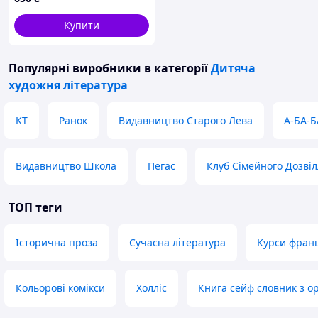
Купити
Популярні виробники
в категорії
Дитяча
художня література
KT
Ранок
Видавництво Старого Лева
А-БА-Б
Видавництво Школа
Пегас
Клуб Сімейного Дозві
ТОП теги
Історична проза
Сучасна література
Курси франц
Кольорові комікси
Холліс
Книга сейф словник з о