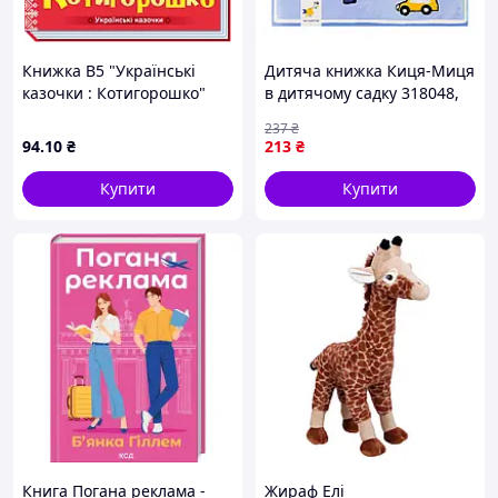
Книжка В5 "Українські
Дитяча книжка Киця-Миця
казочки : Котигорошко"
в дитячому садку 318048,
№3030/Ранок/(20)
24 сторінки
237
₴
94
.10
₴
213
₴
Купити
Купити
Книга Погана реклама -
Жираф Елі