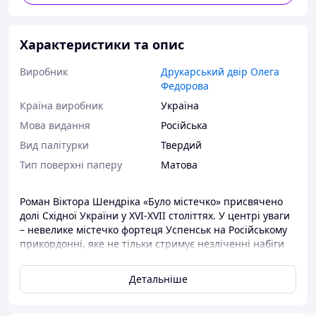
Характеристики та опис
Виробник
Друкарський двір Олега
Федорова
Країна виробник
Україна
Мова видання
Російська
Вид палітурки
Твердий
Тип поверхні паперу
Матова
Роман Віктора Шендріка «Було містечко» присвячено
долі Східної України у XVI-XVII століттях. У центрі уваги
– невелике містечко фортеця Успенськ на Російському
прикордонні, яке не тільки стримує незліченні набіги
кримських татар, а й постійно випробовує «милості»
московського двору і «добросусідство» степової
Детальніше
запорізької вольниці.
Автор пропонує свій, найчастіше – іронічний погляд на
наше недавнє минуле. Географія роману велика: від