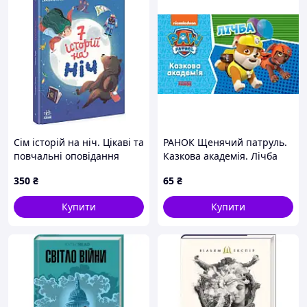
Сім історій на ніч. Цікаві та
РАНОК Щенячий патруль.
повчальні оповідання
Казкова академія. Лічба
Ч1832004У
350
₴
65
₴
Купити
Купити