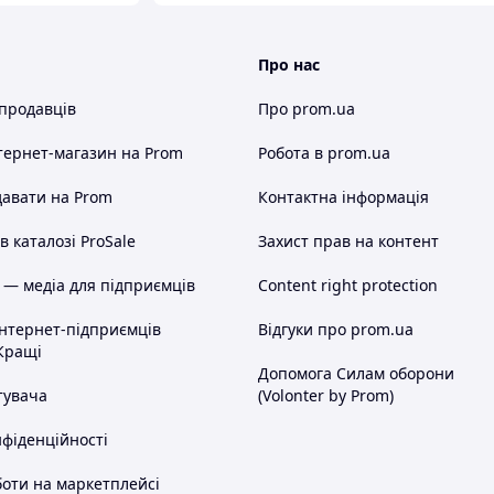
Про нас
 продавців
Про prom.ua
тернет-магазин
на Prom
Робота в prom.ua
авати на Prom
Контактна інформація
 каталозі ProSale
Захист прав на контент
 — медіа для підприємців
Content right protection
інтернет-підприємців
Відгуки про prom.ua
Кращі
Допомога Силам оборони
тувача
(Volonter by Prom)
нфіденційності
оти на маркетплейсі