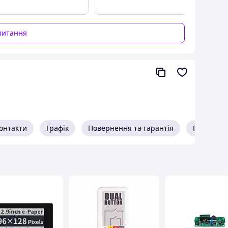
питання
онтакти
Графік
Повернення та гарантія
Про прод