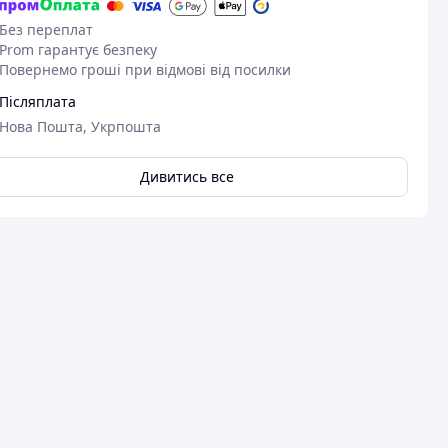
Без переплат
Prom гарантує безпеку
Повернемо гроші при відмові від посилки
Післяплата
Нова Пошта, Укрпошта
Дивитись все
31.08.2024
Сергій С.
Придбано на Prom.ua
Чудово
Пер