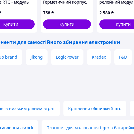
e RTC - модуль
Герметичний корпус,
релейний модул
ника RTC DS3232
ПК, світло-сірий колір
Arduino
₴
758
₴
2 580
₴
з прозорою кришкою,
Kradex
Купити
Купити
Купити
ненти для самостійного збирання електроніки
No brand
Jikong
LogicPower
Kradex
F&D
ь із низьким рівнем втрат
Кріплення обшивки 5 шт.
живлення asrock
Планшет для малювання tiger з батарейк