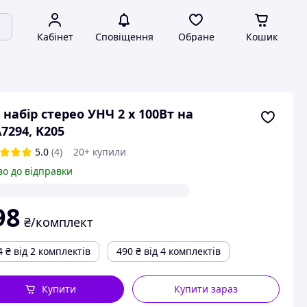
Кабінет
Сповіщення
Обране
Кошик
, набір стерео УНЧ 2 х 100Вт на
7294, K205
5.0
(4)
20+ купили
во до відправки
98
₴/комплект
4
₴
від 2 комплектів
490
₴
від 4 комплектів
Купити
Купити зараз