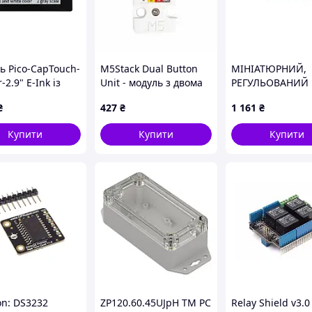
ь Pico-CapTouch-
M5Stack Dual Button
МІНІАТЮРНИЙ,
-2.9" E-Ink із
Unit - модуль з двома
РЕГУЛЬОВАНИЙ
рною панеллю
кнопками
ІМПУЛЬСНИЙ
₴
427
₴
1 161
₴
spberry Pi Pico -
СТАБІЛІЗАТОР - 
hare 20051
ДЛЯ САМОСКЛА
Купити
Купити
Купити
AVT1762 B
on: DS3232
ZP120.60.45UJpH TM PC
Relay Shield v3.0 