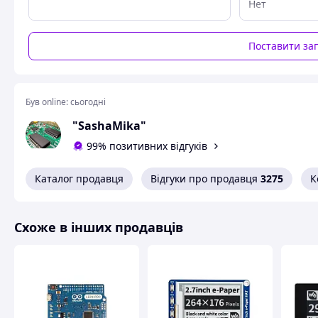
Нет
Схожі товари за характеристиками
Поставити за
Був online:
сьогодні
"SashaMika"
99% позитивних відгуків
Каталог продавця
Відгуки про продавця
3275
К
Схоже в інших продавців