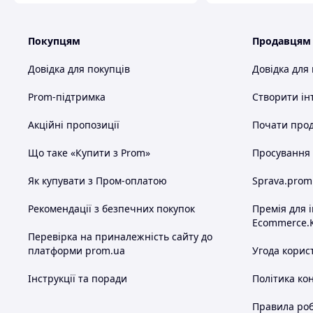
Покупцям
Продавцям
Довідка для покупців
Довідка для
Prom-підтримка
Створити ін
Акційні пропозиції
Почати прод
Що таке «Купити з Prom»
Просування в
Як купувати з Пром-оплатою
Sprava.prom
Рекомендації з безпечних покупок
Премія для 
Ecommerce.
Перевірка на приналежність сайту до
платформи prom.ua
Угода корис
Інструкції та поради
Політика ко
Правила роб