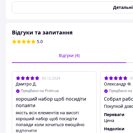
Довжина
72 мм
Детальн
Ширина
42 мм
Користувальницькі характеристики
Технічний стан
справне
Відгуки та запитання
5.0
КІТ, набір для самостійного складання стерео підсилюв
(STMicroelectronics) з двополярною напругою живлення +
Відгуки (4)
Даний набір дозволяє зібрати простий і потужний стерео
мінімальним числом елементів, широким діапазоном напр
Короткі характеристики:
05.12.2024
0
Вхідна напруга --- 700мВ.
Дмитро Д.
Олександр Ф.
Коеф. гарм. --- <0,1%
Придбано на Prom.ua
Придбано на 
хороший набор щоб посидіти
Собрал раб
Вихідна потужність макс.
попаяти
Покупкой дов
Стерео --- 2х100Вт (4R - +/-30В, 6R - +/-33В, 8R - +/-37В,)
якість всіх елементів на висоті
Переваги
Розмір плати --- 72*42мм.
хороший набор щоб посидіти
Цена
попаяди коли хочиться емоційно
Набір не комплектується клемниками!
Недоліки
відпочити