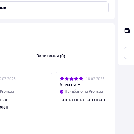
іше
ача 2 каналу по 100 Вт на мікросхемах TDA7294
/-12...40В.
Запитання (0)
 підсилювач НЧ, що володіє малими габаритами,
уги живлення і опорів навантаження.
9.03.2025
18.02.2025
Алексей Н.
Prom.ua
Придбано на Prom.ua
отает
Гарна ціна за товар
олен