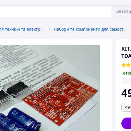
Знайти
Запчастини для техніки та електроніки
Набори та компоненти для самостійного збирання електроніки
КІТ
TDA
Гото
4
49