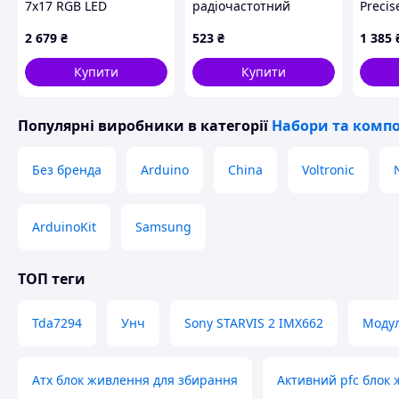
7x17 RGB LED
радіочастотний
Precis
матричний
трансивер модуль 868
годин
2 679
₴
523
₴
1 385
дисплейний модуль
МГц
для Raspberry Pi
Купити
Купити
Популярні виробники
в категорії
Набори та компо
Без бренда
Arduino
China
Voltronic
ArduinoKit
Samsung
ТОП теги
Tda7294
Унч
Sony STARVIS 2 IMX662
Модул
Атх блок живлення для збирання
Активний pfc блок 