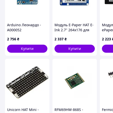
Arduino Леонардо -
Модуль E-Paper HAT E-
Модул
A000052
Ink 2.7" 264x176 для
ePaper
Raspberry Pi -
сенсо
2 756
₴
2 337
₴
2 223
Waveshare 13354 3754
для Ra
Waves
Купити
Купити
Unicorn HAT Mini -
RFM69HW-868S -
Fermi