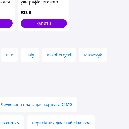
ь для
ультрафіолетового
випромінювання УФ-
932
₴
датчик - Waveshare
9537
Купити
ESP
Daly
Raspberry Pi
Maszczyk
Друкована плата для корпусу D2MG
ою cr2025
Перехідник для стабілізатора