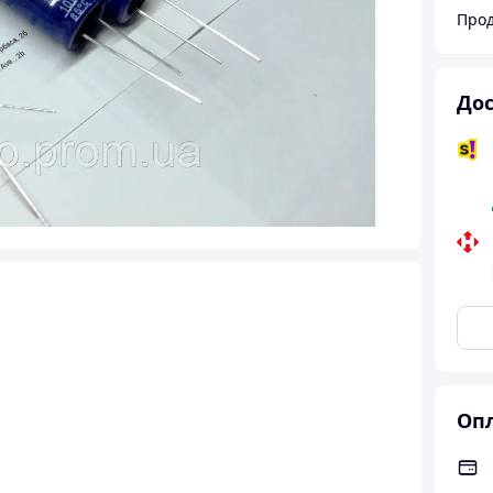
Прод
Дос
Опл