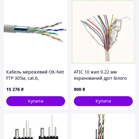
Кабель мережевий OK-Net
АТІС 10 жил 0.22 мм
FTP 305м, cat.6,
екранований дріт білого
малодимний (F/UTP-cat.6
кольору, 6B663K42M4
15 276
₴
900
₴
LSOH) (КПВонг-HFЭ-ВП (250)
4x2x0,54)
Купити
Купити