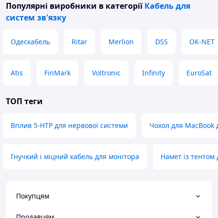
Популярні виробники
в категорії
Кабель для
систем зв'язку
Одескабель
Ritar
Merlion
DSS
OK-NET
Atis
FinMark
Voltronic
Infinity
EuroSat
ТОП теги
Вплив 5-HTP для нервової системи
Чохол для MacBook 
Гнучкий і міцний кабель для монітора
Намет із тентом 
Покупцям
Продавцям