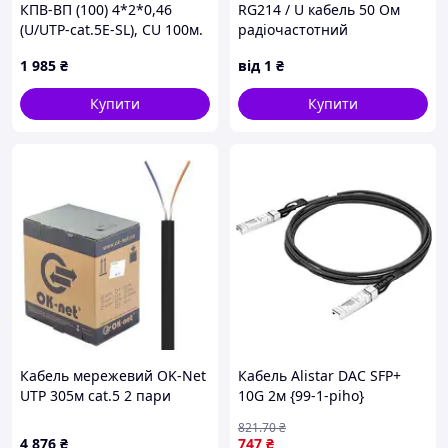
КПВ-ВП (100) 4*2*0,46
RG214 / U кабель 50 Ом
(U/UTP-cat.5E-SL), CU 100м.
радіочастотний
Кабель (UTP мідь
коаксіальний M17/75
1 985
₴
від
1
₴
внутрішній)
Купити
Купити
Кабель мережевий OK-Net
Кабель Alistar DAC SFP+
UTP 305м cat.5 2 пари
10G 2м {99-1-piho}
outdoor (U/UTP-cat.5) (КПП-
821
.70
₴
ВП (100) 2*2*0,50 / 305)
4 876
₴
747
₴