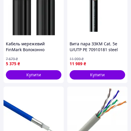
Кабель мережевий
Вита пара ЗЗКМ Cat. 5e
FinMark Волоконно
U/UTP РЕ 70910181 steel
Оптичний (ВО) 2*волокон,
cord 4x2x24 AWG (k) бухта
7 679
₴
11 999
₴
1км=1бхт (009296 /
305м
5 375
₴
11 989
₴
FTTH002-SM-18/Flex)
Купити
Купити