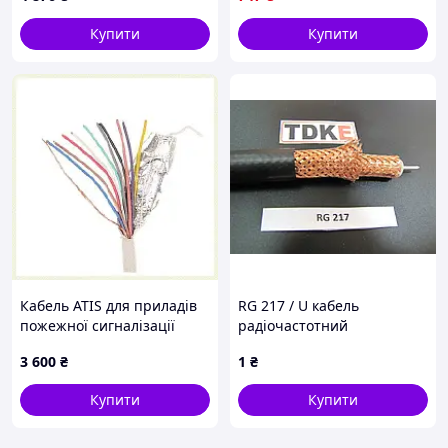
Купити
Купити
Кабель ATIS для приладів
RG 217 / U кабель
пожежної сигналізації
радіочастотний
10х0.22 100м, 666K34H18
коаксіальний від -35оС до +
3 600
₴
1
₴
80оС M17/78
Купити
Купити