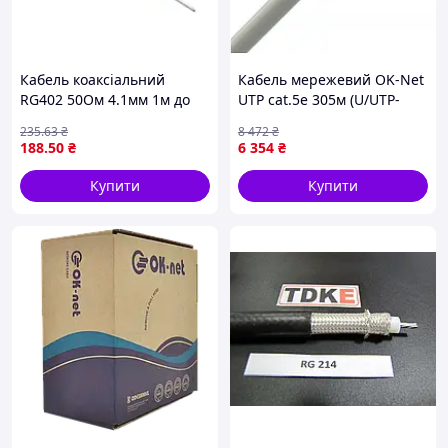
Кабель коаксіальний
Кабель мережевий OK-Net
RG402 50Ом 4.1мм 1м до
UTP cat.5e 305м (U/UTP-
34ГГц в FEP-оболонці, синій
cat.5Е-SL) (КПВ-ВП (100)
235
.63
₴
8 472
₴
4х2х0,46)
188
.50
₴
6 354
₴
Купити
Купити