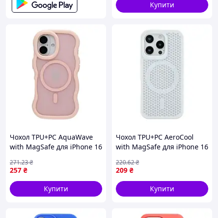
Купити
Чохол TPU+PC AquaWave
Чохол TPU+PC AeroCool
with MagSafe для iPhone 16
with MagSafe для iPhone 16
Pink (17004248)
Pro Max White (17004211)
271
.23
₴
220
.62
₴
257
₴
209
₴
Купити
Купити