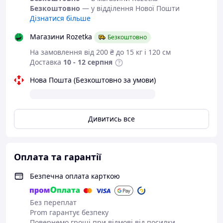
Безкоштовно
— у відділення Нової Пошти
Всередині чохол покритий мікроволокна, яке
Дізнатися більше
ідеально захищає екран телефону від подряпин
Спеціальні отвори під мікрофон і динамік зручні
Магазини Rozetka
Безкоштовно
при відповіді на телефонні дзвінки
Дизайн чохла з відкривається кришкою збоку
На замовлення від 200 ₴ до 15 кг і 120 см
підкреслює індивідуальний стиль власника
Доставка
10 - 12 серпня
Особливості:
Нова Пошта (Безкоштовно за умови)
Матеріал: верх - штучна шкіра вищої якості,
низ - полікарбонат
Колір: темно-синій
Дивитись все
Оплата та гарантії
Безпечна оплата карткою
Без переплат
Prom гарантує безпеку
Повернемо гроші при відмові від посилки