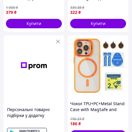
Magsafe зелений - iPhone
Pro Light Blue (17003466)
1 000
₴
339
.38
₴
13 Pro
379
₴
322
₴
Купити
Купити
Чохол TPU+PC+Metal Stand
Персональні товарні
Case with MagSafe and
підбірки у додатку
Camera Lenses для iPhone
196
.33
₴
15 Pro Orange (17004540)
186
₴