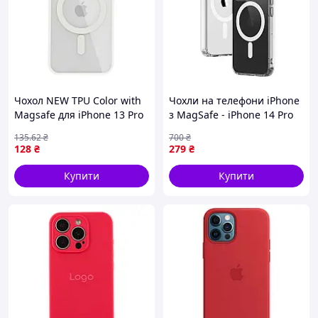
Чохол NEW TPU Color with
Чохли на телефони iPhone
Magsafe для iPhone 13 Pro
з MagSafe - iPhone 14 Pro
White (17003211)
135
.62
₴
700
₴
128
₴
279
₴
Купити
Купити