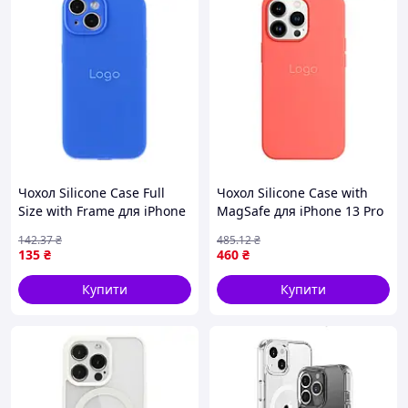
Чохол Silicone Case Full
Чохол Silicone Case with
Size with Frame для iPhone
MagSafe для iPhone 13 Pro
15 44.Shiny Blue (17003111)
Pink Pomelo (17003490)
142
.37
₴
485
.12
₴
135
₴
460
₴
Купити
Купити