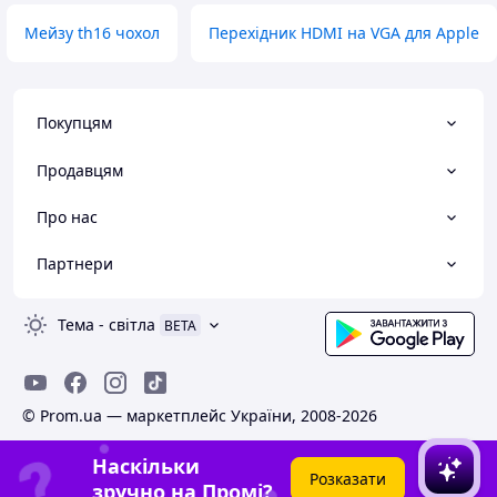
Мейзу th16 чохол
Перехідник HDMI на VGA для Apple
Покупцям
Продавцям
Про нас
Партнери
Тема
-
світла
BETA
© Prom.ua — маркетплейс України, 2008-2026
Наскільки
Розказати
зручно на Промі?