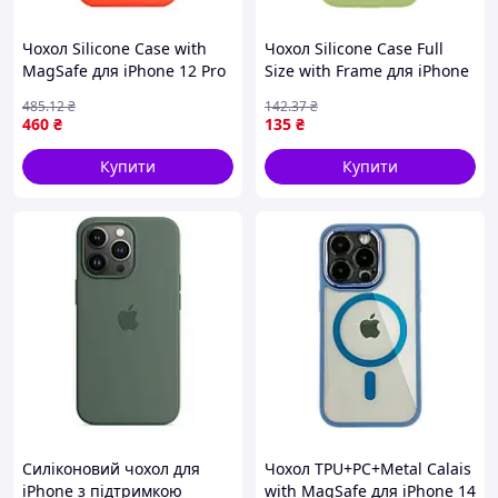
Чохол Silicone Case with
Чохол Silicone Case Full
MagSafe для iPhone 12 Pro
Size with Frame для iPhone
Max Electric Orange
15 Pro Max 01.Mint
485
.12
₴
142
.37
₴
(17002638)
(17004049)
460
₴
135
₴
Купити
Купити
Силіконовий чохол для
Чохол TPU+PC+Metal Calais
iPhone з підтримкою
with MagSafe для iPhone 14