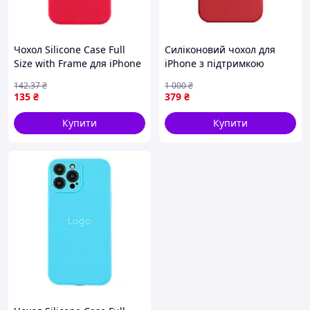
Чохол Silicone Case Full
Силіконовий чохол для
Size with Frame для iPhone
iPhone з підтримкою
15 Pro Max 37.Rose Red
Magsafe червоний - iPhone
142
.37
₴
1 000
₴
(17004047)
12 Pro Max
135
₴
379
₴
Купити
Купити