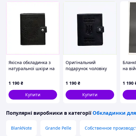
Якісна обкладинка з
Оригінальний
Бланк
натуральної шкіри на
подарунок чоловіку
на вій
паспорт 860C3P606
шкіряна синя
відді
обкладинка для
813T2
1 190
₴
1 190
₴
1 190
закордонного
паспорта 860H364C3
Купити
Купити
Популярні виробники
в категорії
Обкладинки для
BlankNote
Grande Pelle
Собственное производс