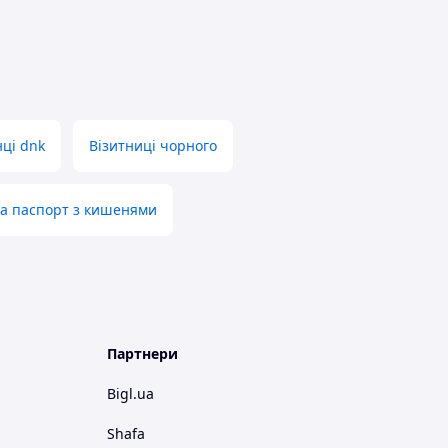
ці dnk
Візитниці чорного
а паспорт з кишенями
Партнери
Bigl.ua
Shafa