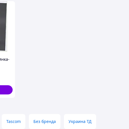
инка-
тка
ент)
Tascom
Без бренда
Украина ТД