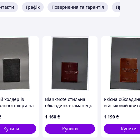
нтакти
Графік
Повернення та гарантія
Про прода
й холдер із
BlankNote стильна
Якісна обкладин
альної шкіри на
обкладинка-гаманець
військовий квит
ки та 2 віконця
для військових
Crazy Horse на к
₴
1 160
₴
1 190
₴
2089
8131T9E83K
813P200A1A
Купити
Купити
Купити