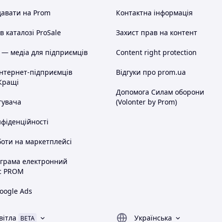
авати на Prom
Контактна інформація
 каталозі ProSale
Захист прав на контент
 — медіа для підприємців
Content right protection
інтернет-підприємців
Відгуки про prom.ua
Кращі
Допомога Силам оборони
тувача
(Volonter by Prom)
нфіденційності
оти на маркетплейсі
ограма електронний
с PROM
oogle Ads
вітла
Українська
BETA