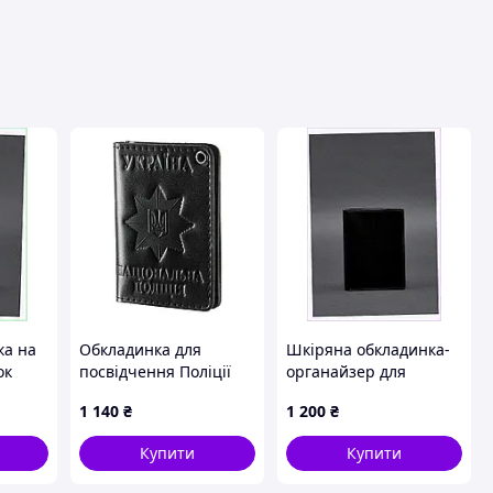
вця
ка на
Обкладинка для
Шкіряна обкладинка-
ок
посвідчення Поліції
органайзер для
нопці
документів 6.1 чорний
1 140
₴
1 200
₴
краст BlankNote,
8H1CX32088
Купити
Купити