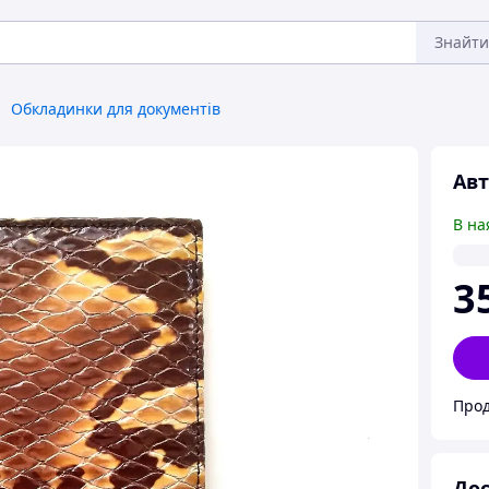
Знайти
Обкладинки для документів
Авт
В на
3
Прод
Дос