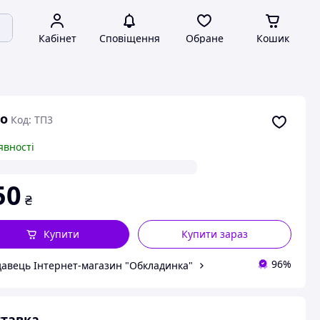
Кабінет
Сповіщення
Обране
Кошик
о
Код: ТП3
явності
50
₴
Купити
Купити зараз
96%
авець Інтернет-магазин "Обкладинка"
тавка