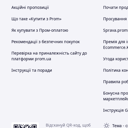
Акційні пропозиції
Почати прод
Що таке «Купити з Prom»
Просування в
Як купувати з Пром-оплатою
Sprava.prom
Рекомендації з безпечних покупок
Премія для 
Ecommerce.
Перевірка на приналежність сайту до
платформи prom.ua
Угода корис
Інструкції та поради
Політика ко
Правила роб
Бонусна пр
маркетплей
Інструкція G
Відскануй QR-код, щоб
Тема
-
с