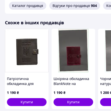
Каталог продавця
Відгуки про продавця
904
Ко
Схоже в інших продавців
Патріотична
Шкіряна обкладинка
Чорни
обкладинка для
BlankNote на
натур
паспорта БланкНот у
військовий квиток
4 карт
1 190
₴
1 190
₴
1 200
крафтовій упаковці
бордова, 8131C9E9M6
81KK3
8611HXH083
Купити
Купити