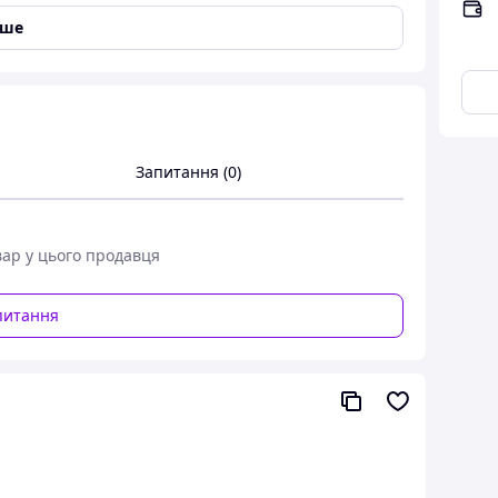
іше
Запитання (0)
вар у цього продавця
питання