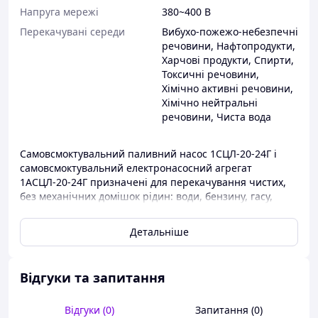
Напруга мережі
380~400 В
Перекачувані середи
Вибухо-пожежо-небезпечні
речовини, Нафтопродукти,
Харчові продукти, Спирти,
Токсичні речовини,
Хімічно активні речовини,
Хімічно нейтральні
речовини, Чиста вода
Самовсмоктувальний паливний насос 1СЦЛ-20-24Г і
самовсмоктувальний електронасосний агрегат
1АСЦЛ-20-24Г призначені для перекачування чистих,
без механічних домішок рідин: води, бензину, гасу,
спирту, продукту ТМ-185 та інших нейтральних рідин
в'язкістю не більш ніж 2·10-5 м2/с і температурою від
Детальніше
мінус 40 до 50 °C.
Насоси та електронасосні агрегати призначені для
роботи в районах із помірним кліматом.
Відгуки та запитання
Умови експлуатації:
Відгуки (0)
Запитання (0)