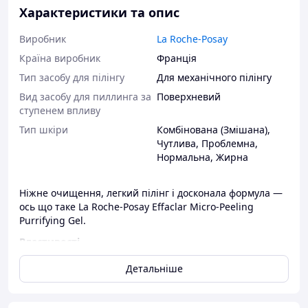
Характеристики та опис
Виробник
La Roche-Posay
Країна виробник
Франція
Тип засобу для пілінгу
Для механічного пілінгу
Вид засобу для пиллинга за
Поверхневий
ступенем впливу
Тип шкіри
Комбінована (Змішана)
,
Чутлива
,
Проблемна
,
Нормальна
,
Жирна
Ніжне очищення, легкий пілінг і досконала формула —
ось що таке La Roche-Posay Effaclar Micro-Peeling
Purrifying Gel.
Властивості
Гель-мікропілінг глибоко очищає шкіру та пори навіть
Детальніше
від невидимих забруднень. Підходить для шкіри
обличчя й тіла. Фізіологічний pH засобу не містить
етилового спирту. Протестовано під дерматологічним