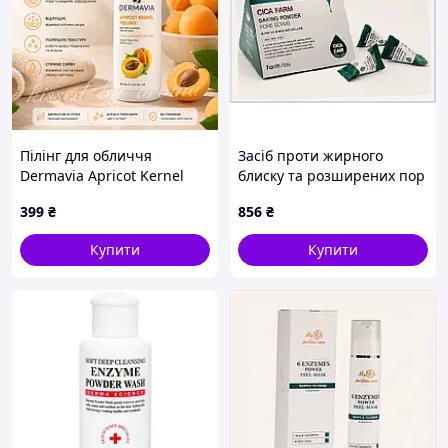
Пілінг для обличчя
Засіб проти жирного
Dermavia Apricot Kernel
блиску та розширених пор
Peeling, 150 мл
Farm Stay 25шт,
399
₴
856
₴
6596E4C4B6
Купити
Купити