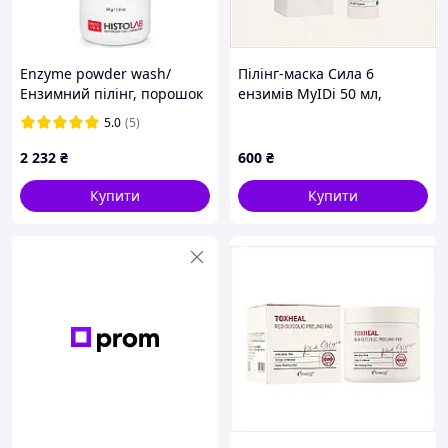
Enzyme powder wash/
Пілінг-маска Сила 6
Ензимний пілінг, порошок
ензимів MyIDi 50 мл,
багатофункціональний, 50
8163M8P08
5.0
(5)
мл.
2 232
₴
600
₴
Купити
Купити