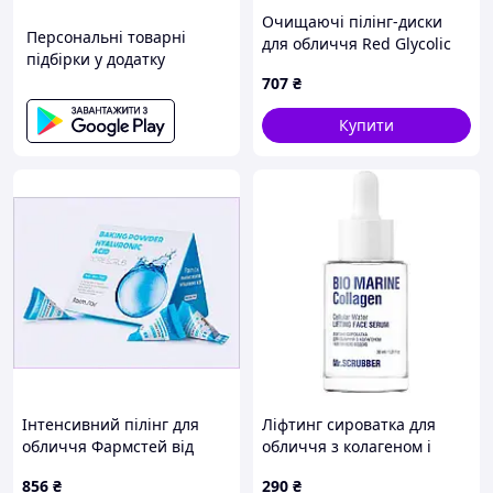
Очищаючі пілінг-диски
Персональні товарні
для обличчя Red Glycolic
підбірки у додатку
Peeling Pad Esthetic House
707
₴
100 шт, B8X34M6897
Купити
Інтенсивний пілінг для
Ліфтинг сироватка для
обличчя Фармстей від
обличчя з колагеном і
комедонів 6H596B44B7
клітинною водою
856
₴
290
₴
Mr.Scrubber Bio Marine