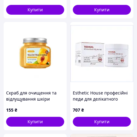
Collagen 30ml (1202599)
Купити
Купити
Скраб для очищення та
Esthetic House професійні
відлущування шкіри
педи для делікатного
Виноград Sadoer, 500 мл
пілінгу, 83A4C6897B
155
₴
707
₴
Купити
Купити