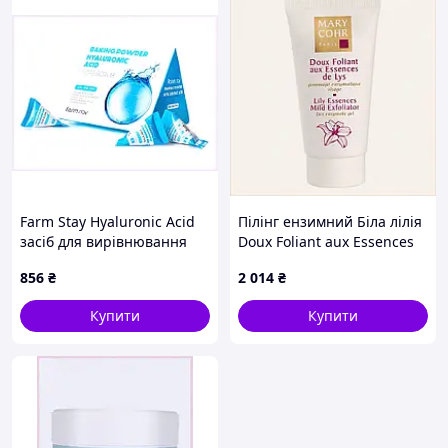
Farm Stay Hyaluronic Acid
Пілінг ензимний Біла лілія
засіб для вирівнювання
Doux Foliant aux Essences
рельєфу 659X6A4B47
de Lys Mary Cohr 50 мл
856
₴
2 014
₴
816P333C5H
Купити
Купити