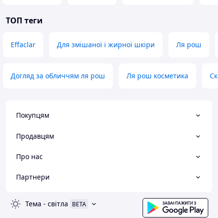
ТОП теги
Effaclar
Для змішаної і жирної шкіри
Ля рош
Догляд за обличчям ля рош
Ля рош косметика
Ск
Покупцям
Продавцям
Про нас
Партнери
Тема
-
світла
BETA