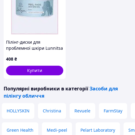
Пілінг-диски для
проблемної шкіри Lunnitsa
з AHA+BHA кислотами 50
408
₴
шт (L334) 8B939508E
Купити
Популярні виробники
в категорії
Засоби для
пілінгу обличчя
HOLLYSKIN
Christina
Revuele
FarmStay
Green Health
Medi-peel
Pelart Laboratory
Sm