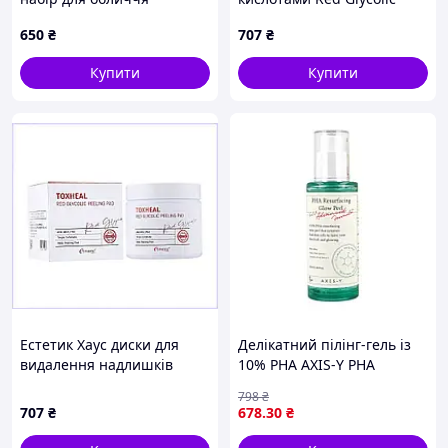
Контроль дефектів MyIDi 9
Peeling Pad 100шт
650
₴
707
₴
саше 8163E816XX
K8346897P
Купити
Купити
Естетик Хаус диски для
Делікатний пілінг-гель із
видалення надлишків
10% PHA AXIS-Y PHA
себуму та жиру, AC8346897
Resurfacing Glow Peel 50
798
₴
мл
707
₴
678
.30
₴