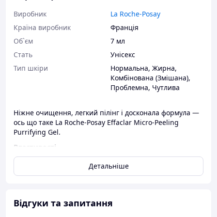
Виробник
La Roche-Posay
Країна виробник
Франція
Об`єм
7 мл
Стать
Унісекс
Тип шкіри
Нормальна
,
Жирна
,
Комбінована (Змішана)
,
Проблемна
,
Чутлива
Ніжне очищення, легкий пілінг і досконала формула —
ось що таке La Roche-Posay Effaclar Micro-Peeling
Purrifying Gel.
Властивості
Гель-мікропілінг глибоко очищає шкіру і пори навіть від
Детальніше
невидимих забруднень.Підходить для шкіри обличчя і
тіла. Фізіологічний pH кошти не містить етилового
спирту. Протестовано під дерматологічним контролем
на жирній шкірі, схильної до акне.
Відгуки та запитання
Переваги продукту