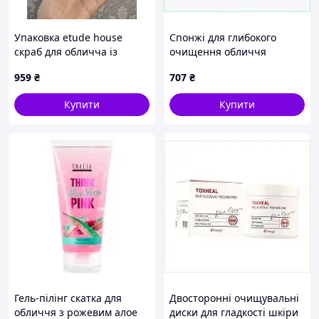
Упаковка etude house
Спонжі для глибокого
скраб для обличча із
очищення обличчя
харчовою содою
Esthetic House Toxheal
959
₴
707
₴
834T6C8E97
Купити
Купити
Гель-пілінг скатка для
Двосторонні очищувальні
обличчя з рожевим алое
диски для гладкості шкіри