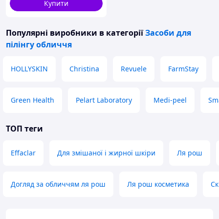
Купити
Популярні виробники
в категорії
Засоби для
пілінгу обличчя
HOLLYSKIN
Christina
Revuele
FarmStay
Green Health
Pelart Laboratory
Medi-peel
Sm
ТОП теги
Effaclar
Для змішаної і жирної шкіри
Ля рош
Догляд за обличчям ля рош
Ля рош косметика
Ск