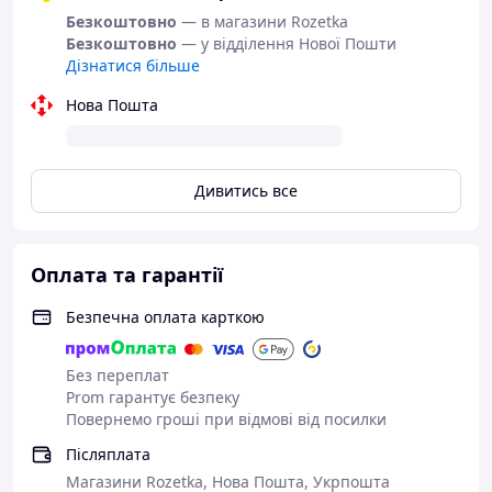
Після ефективної очистки перейдіть до наступних
Безкоштовно
— в магазини Rozetka
етапів щоденного догляду. Протріть обличчя
Безкоштовно
— у відділення Нової Пошти
тонізуючим засобом для проблемної шкіри і нанесіть
Дізнатися більше
зволожуючий гель з легкою текстурою.
Нова Пошта
Як використовувати
Гель-мікропілінг для очищення
проблемної шкіри обличчя і тіла La Roche-Posay Effaclar
Micro-Peeling Purrifying Gel
Дивитись все
Вспените у вологих долонях невелику кількість гелю і
нанесіть на проблемні ділянки тіла і/або обличчя.
Легкими масажними рухами розподіліть гель і
Оплата та гарантії
ретельно змийте водою. При попаданні в очі негайно
промийте їх водою. Гель рекомендований для
щоденного використання.
Безпечна оплата карткою
Без переплат
Prom гарантує безпеку
Повернемо гроші при відмові від посилки
Післяплата
Магазини Rozetka, Нова Пошта, Укрпошта