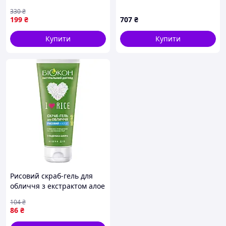
омолоджуючий THALIA ,
обличчя, 8BP346897
330
₴
200 мл
199
₴
707
₴
Купити
Купити
Рисовий скраб-гель для
обличчя з екстрактом алое
вера Біокон I Love Rice 90
104
₴
мл
86
₴