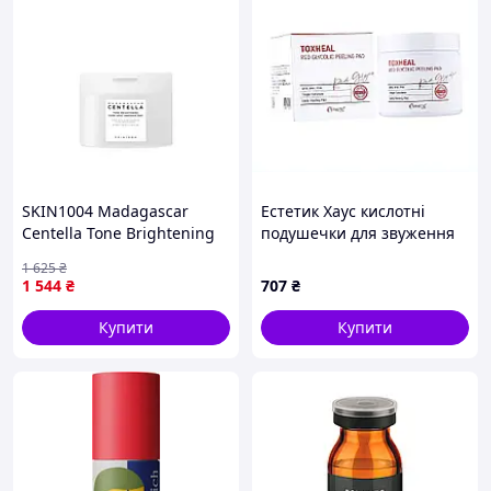
SKIN1004 Madagascar
Естетик Хаус кислотні
Centella Tone Brightening
подушечки для звуження
Dark Spot Ampoule Pad (60
пор 100 штук, 83AM468P97
1 625
₴
EA) (SKN117_LB)
1 544
₴
707
₴
Купити
Купити