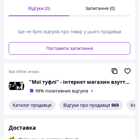
Відгуки (0)
Запитання (0)
Необхідний розмір
визначається по довжині стопи
Розміри в наявності і розмірну
Ще не було відгуків про товар у цього продавця
сітку дивіться в описі
Черевики з серії
Поставити запитання
"Atriboots".
Був online:
вчора
Натуральна шкіра.
"Мої туфлі" - інтернет магазин взуття на всі випадки життя.
98% позитивних відгуків
Колір:
чорний.
Каталог продавця
Відгуки про продавця
969
Кон
Матеріал верху:
натуральна шкіра
щільна відмінної якості.
Матеріал середини:
хутро - натуральна
шерсть на тканинній основі.
Доставка
Матеріал підошви:
ТЭПподошва —