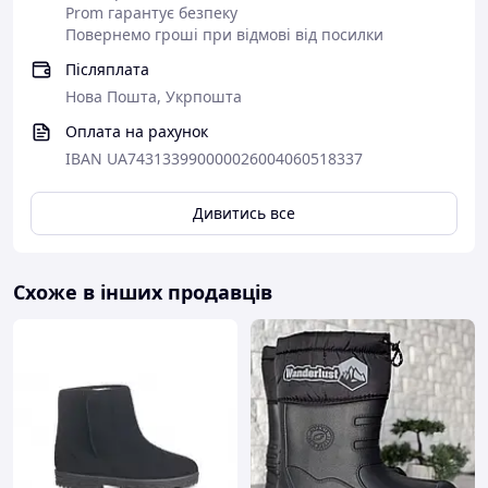
Prom гарантує безпеку
Повернемо гроші при відмові від посилки
Післяплата
Нова Пошта, Укрпошта
Оплата на рахунок
IBAN UA743133990000026004060518337
Дивитись все
Схоже в інших продавців
Висота черевика з каблуком - 13см.
Класичні черевики з відрізним носком і
однієї "блискавкою" з внутрішньої
сторони.
Черевики дуже добре виглядають, як під
джинси, так і під класичні брюки. Легкі,
красиві, добротні, зручна колодка.