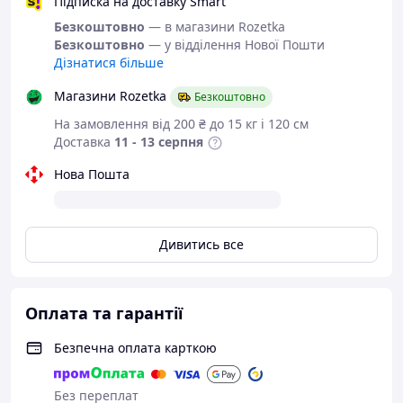
підошва взуття, виготовлена з
Підписка на доставку Smart
термопластичної гуми.
Безкоштовно
— в магазини Rozetka
Термоэластопластичные підошви
Безкоштовно
— у відділення Нової Пошти
позбавлені недоліків гумових підошов,
Дізнатися більше
низької еластичності і морозостійкості
ПВХ-підошов. ТЕП-підошви володіють
Магазини Rozetka
Безкоштовно
високим коефіцієнтом тертя по
На замовлення від 200 ₴ до 15 кг і 120 см
асфальту, мокрих дорогах і снігу, що
Доставка
11 - 13 серпня
знижує травматизм в зимовий час.
Нова Пошта
Розміри в наявності:
40.
Дивитись все
Відповідність розміру
до довжини стопи:
розмір 40 - 26,5
Оплата та гарантії
сантиметрів.
Безпечна оплата карткою
Без переплат