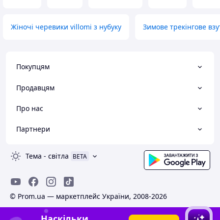
розміром, не влаштував колір, або є інші
причини, зв'яжіться зі мною, і ми
Жіночі черевики villomi з нубуку
Зимове трекінгове взу
вирішимо проблему.
В наявності великий асортимент взуття.
Літо, весна, осінь, зима, починаючи від
шльопанців і закінчуючи зимовими
Покупцям
чоботами.
Пишіть, телефонуйте, відповім на всі
Продавцям
питання.
Про нас
Партнери
Тема
-
світла
BETA
© Prom.ua — маркетплейс України, 2008-2026
Наскільки