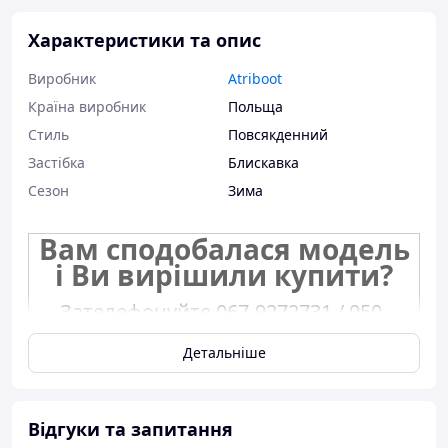
Характеристики та опис
Виробник
Atriboot
Країна виробник
Польща
Стиль
Повсякденний
Застібка
Блискавка
Сезон
Зима
Вам сподобалася модель
і Ви вирішили купити?
Зателефонуйте 067-9272731 / 050-
9336271 і уточніть наявність
необхідного Вам розміру.
Детальніше
Або задайте запитання на
simashkevichr@ukr.net
Відгуки та запитання
Всі товари магазину -->