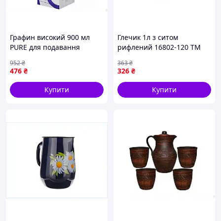
Графин високий 900 мл
Глечик 1л з ситом
PURE для подавання
рифлений 16802-120 ТМ
напоїв стильний скляний
PRC
952
₴
363
₴
аксесуар для дому та свят
476
₴
326
₴
Купити
Купити