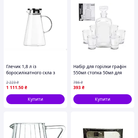
Глечик 1,8 л із
Набір для горілки графін
боросилікатного скла з
550мл стопка 50мл для
кришкою з неіржавкої
святкових подій та
2 223
₴
786
₴
сталі для зберігання
домашніх вечірок
1 111
.50
₴
393
₴
напоїв і сервірування
Купити
Купити