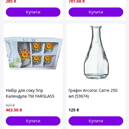
285
₴
701
.68
₴
Купити
Купити
Набір для соку 5пр
Графін Arcoroc Carre 250
Календула ТМ FARGLASS
мл (53674)
для домашнього
927
₴
використання з якісного
463
.50
₴
125
₴
скла для приготування
натуральних напоїв
Купити
Купити