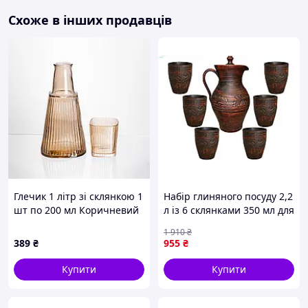
Схоже в інших продавців
Глечик 1 літр зі склянкою 1
Набір глиняного посуду 2,2
шт по 200 мл Коричневий
л із 6 склянками 350 мл для
HP-19-PYF-2
сервірування столу та
1 910
₴
подавання напоїв
389
₴
955
₴
Купити
Купити