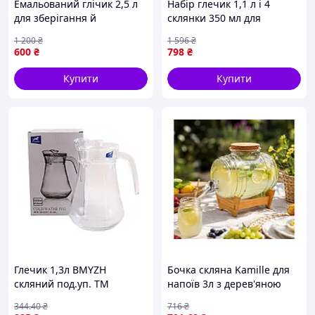
Емальований глічик 2,5 л
Набір глечик 1,1 л і 4
для зберігання й
склянки 350 мл для
переливання рідин із
сервірування столу з
1 200
₴
1 596
₴
малюнком без кришки
натуральною глиною та
600
₴
798
₴
декоративним покриттям
Купити
Купити
Глечик 1,3л BMYZH
Бочка скляна Kamille для
скляний под.уп. ТМ
напоїв 3л з дерев'яною
INTEROS
підставкою та кришкою
344
.40
₴
716
₴