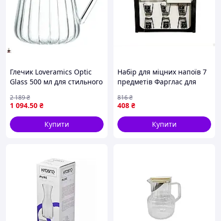
Глечик Loveramics Optic
Набір для міцних напоїв 7
Glass 500 мл для стильного
предметів Фарглас для
сервірування напоїв у
подавання та дегустації
2 189
₴
816
₴
вашому домі
алкогольних напоїв
1 094
.50
₴
408
₴
Купити
Купити