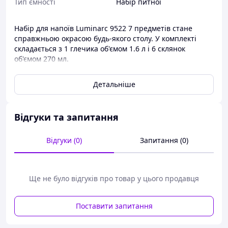
Тип ємності
Набір питної
Набір для напоїв Luminarc 9522 7 предметів стане
справжньою окрасою будь-якого столу. У комплекті
складається з 1 глечика об'ємом 1.6 л і 6 склянок
об'ємом 270 мл.
Усі предмети набору виготовлені з міцного
Детальніше
загартованого скла, це робить набір практичним і
бажально високу довговічність у разі нормального
використання. Гарний візерунок нанесений на склянки
та глечик роблять його і справжньою окрасою будь-
Відгуки та запитання
якого стола. Усі предмети набору можна мити в
посудомийній машині.
Відгуки (0)
Запитання (0)
Набори для напоїв ви завжди зможете придбати в
нашому інтернет-магазині allens.com.ua за
найдоступнішими цінами.
Ще не було відгуків про товар у цього продавця
Поставити запитання