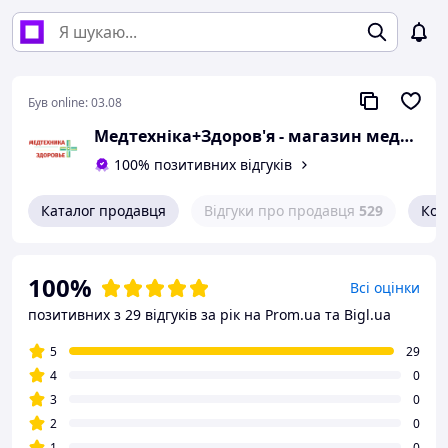
Був online:
03.08
Медтехніка+Здоров'я - магазин медтехніки
100% позитивних відгуків
Каталог продавця
Відгуки про продавця
529
Кон
100%
Всі оцінки
позитивних з 29 відгуків за рік
на Prom.ua та Bigl.ua
5
29
4
0
3
0
2
0
1
0