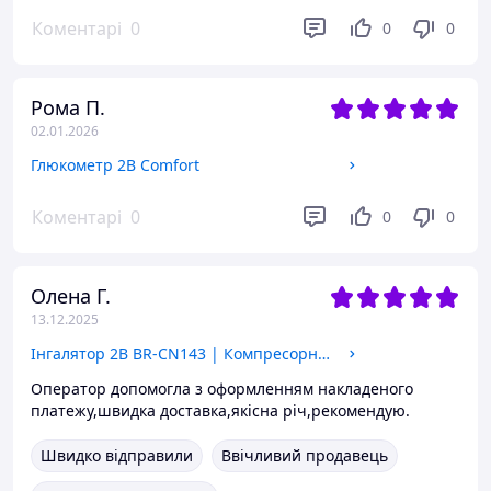
Коментарі
0
0
0
Рома П.
02.01.2026
Глюкометр 2В Comfort
Коментарі
0
0
0
Олена Г.
13.12.2025
Інгалятор 2B BR-CN143 | Компресорний | Для дітей та дорослих | 2 маски | Гарантія 2 роки
Оператор допомогла з оформленням накладеного
платежу,швидка доставка,якісна річ,рекомендую.
Швидко відправили
Ввічливий продавець