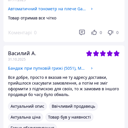
Автоматичний тонометр на плече Gamma Model А, звуковий супровід, індикатор аритмії, розмір 22-42 см
Товар отримав все чітко
Коментарі
0
0
0
Василий А.
31.10.2025
Бандаж при пупковій грижі (5051), Медтекстиль Люкс XXXL/XXXXL
Все добре, просто я вказав не ту адресу доставки,
прийшлося скасувати замовлення, а потім не зміг
оформити з підпискою для своїх, то ж замовив в іншого
продавця бо часу було обмаль.
Актуальний опис
Ввічливий продавець
Актуальна ціна
Товар був у наявності
Гарне обслуговування