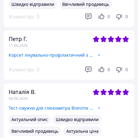
Швидко відправили
Ввічливий продавець
Коментарі
0
0
0
Петр Г.
11.06.2026
Корсет лікувально-профілактичний з 4 ребрами жорсткості, 3011B, 2B, розмір М
Коментарі
0
0
0
Наталія В.
04.06.2026
Тест-смужки для глюкометра Bionime Rightest GS550 (Elsa), 50шт. Оригінал!!!
Актуальний опис
Швидко відправили
Ввічливий продавець
Актуальна ціна