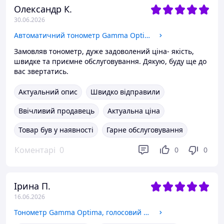
Олександр К.
30.06.2026
Автоматичний тонометр Gamma Optima з адаптером Type-C (універсальна манжета 22-42 см)
Замовляв тонометр, дуже задоволений ціна- якість,
швидке та приємне обслуговування. Дякую, буду ще до
вас звертатись.
Актуальний опис
Швидко відправили
Ввічливий продавець
Актуальна ціна
Товар був у наявності
Гарне обслуговування
Коментарі
0
0
0
Ірина П.
16.06.2026
Тонометр Gamma Optima, голосовий супровід, індикатор аритмії, адаптер, кабель Type-C, манжета 22-42 см