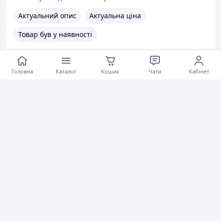
Актуальний опис
Актуальна ціна
Товар був у наявності
Коментарі
0
0
0
Головна
Каталог
Кошик
Чати
Кабінет
Гужва В.
28.09.2025
Милиці підлокітні « Klassiker» Osenberg 220 DK, сірі (Німеччина) Розпродаж!
Коментарі
0
0
0
Володимир Т.
28.09.2025
Автоматичний тонометр Gamma Optima з адаптером Type-C (універсальна манжета 22-42 см)
Швидко відправили
Гарне обслуговування