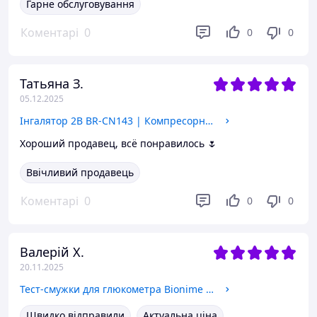
Гарне обслуговування
Коментарі
0
0
0
Татьяна З.
05.12.2025
Інгалятор 2B BR-CN143 | Компресорний | Для дітей та дорослих | 2 маски | Гарантія 2 роки
Хороший продавец, всё понравилось 🌷
Ввічливий продавець
Коментарі
0
0
0
Валерій Х.
20.11.2025
Тест-смужки для глюкометра Bionime Rightest GS300, 50шт. Оригінал!!!
Швидко відправили
Актуальна ціна