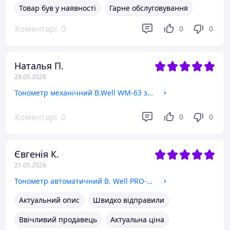
Товар був у наявності
Гарне обслуговування
Коментарі
0
0
0
Наталья П.
28.05.2026
Тонометр механічний B.Well WM-63 збільшена манжета 22-42 см
Коментарі
0
0
0
Євгенія К.
21.05.2026
Тонометр автоматичний B. Well PRO-33 з конусною манжетою 22-42 см. Суперзнижка тижня!
Актуальний опис
Швидко відправили
Ввічливий продавець
Актуальна ціна