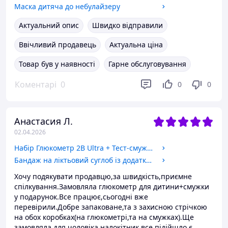
Маска дитяча до небулайзеру
Актуальний опис
Швидко відправили
Ввічливий продавець
Актуальна ціна
Товар був у наявності
Гарне обслуговування
Коментарі
0
0
0
Анастасия Л.
02.04.2026
Набір Глюкометр 2B Ultra + Тест-смужки 2B Ultra, 50 штук
Бандаж на ліктьовий суглоб із додатковою фіксацією Dr.Frei Sport S8321, універсальний розмір S - XL
Хочу подякувати продавцю,за швидкість,приємне
спілкування.Замовляла глюкометр для дитини+смужки
у подарунок.Все працює,сьогодні вже
перевірили.Добре запаковане,та з захисною стрічкою
на обох коробках(на глюкометрі,та на смужках).Ще
замовляла для чоловіка налокітник,все підійшло,є