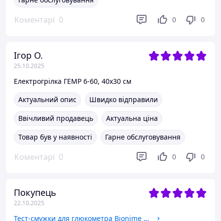
Коментарі
0
0
0
Ігор О.
25.10.2025
Електрогрілка ГЕМР 6-60, 40х30 см
Актуальний опис
Швидко відправили
Ввічливий продавець
Актуальна ціна
Товар був у наявності
Гарне обслуговування
Коментарі
0
0
0
Покупець
22.10.2025
Тест-смужки для глюкометра Bionime Rightest GS550 (Elsa), 50шт. Оригінал!!!