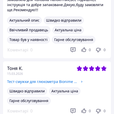
інструкція та добре запаковане.Дякую,буду замовляти
ще.Рекомендую!!!
Актуальний опис
Швидко відправили
Ввічливий продавець
Актуальна ціна
Товар був у наявності
Гарне обслуговування
Коментарі
0
0
0
Тоня К.
15.03.2026
Тест-смужки для глюкометра Bionime Rightest GS550 (Elsa), 50шт. Оригінал!!!
Швидко відправили
Актуальна ціна
Гарне обслуговування
Коментарі
0
0
0