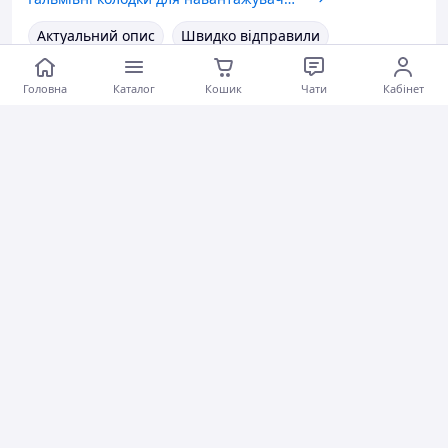
Актуальний опис
Швидко відправили
Ввічливий продавець
Товар був у наявності
Головна
Каталог
Кошик
Чати
Кабінет
Гарне обслуговування
Коментарі
1
0
0
Олег Т.
13.05.2026
Клапан випускний Volkswagen (VW) ADG
Швидка відправка. Рекомендую.
Швидко відправили
Коментарі
1
0
0