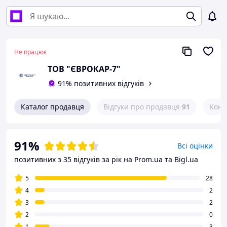
Не працює
ТОВ "ЄВРОКАР-7"
91% позитивних відгуків
Каталог продавця
Відгуки про продавця
91
Конт
91%
Всі оцінки
позитивних з 35 відгуків за рік
на Prom.ua та Bigl.ua
5
28
4
2
3
2
2
0
1
3