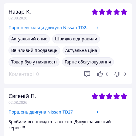
Назар К.
02.08.2026
Поршневі кільця двигуна Nissan TD27, H15, H20-II, H25, K15, K21, K25, TD42, TB42
Актуальний опис
Швидко відправили
Ввічливий продавець
Актуальна ціна
Товар був у наявності
Гарне обслуговування
Коментарі
0
0
0
Євгеній П.
02.08.2026
Поршень двигуна Nissan TD27
Зробили все швидко та якісно. Дякую за якісний
сервіс!!!