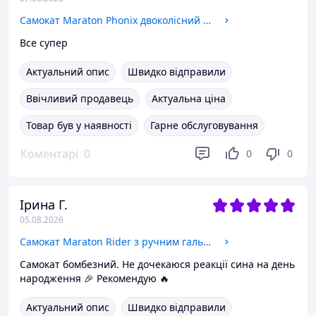
Самокат Maraton Phonix двоколісний з ременем для перенесення + світяться колеса, синій
Все супер
Актуальний опис
Швидко відправили
Ввічливий продавець
Актуальна ціна
Товар був у наявності
Гарне обслуговування
Коментарі
0
0
0
Ірина Г.
05.08.2026
Самокат Maraton Rider з ручним гальмом + світяться колеса синій
Самокат бомбезний. Не дочекаюся реакції сина на день
народження 🎉 Рекомендую 🔥
Актуальний опис
Швидко відправили