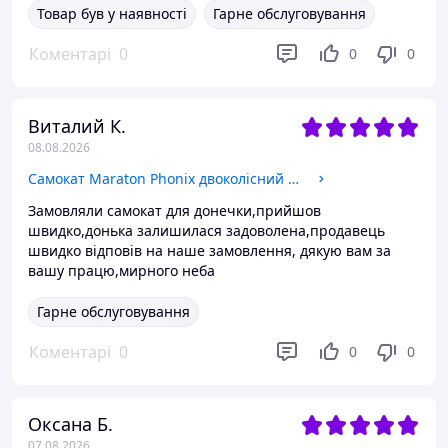
Товар був у наявності
Гарне обслуговування
Коментарі
0
0
0
Виталий К.
08.08.2026
Самокат Maraton Phonix двоколісний з ременем для перенесення + світяться колеса, синій
Замовляли самокат для донечки,прийшов
швидко,донька залишилася задоволена,продавець
швидко відповів на наше замовлення, дякую вам за
вашу працю,мирного неба
Гарне обслуговування
Коментарі
0
0
0
Оксана Б.
07.08.2026