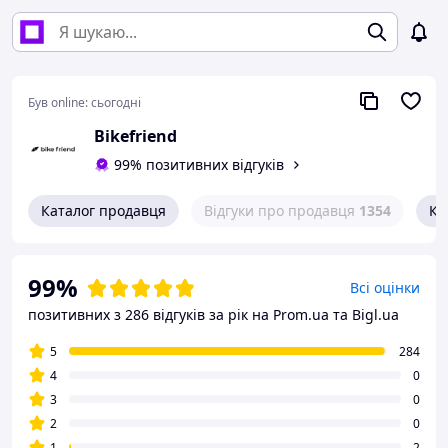
Був online:
сьогодні
Bikefriend
99% позитивних відгуків
Каталог продавця
Відгуки про продавця
1354
Ко
99%
Всі оцінки
позитивних з 286 відгуків за рік
на Prom.ua та Bigl.ua
5
284
4
0
3
0
2
0
1
2