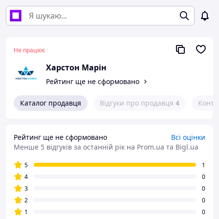
Не працює
Харстон Марін
Рейтинг ще не сформовано
Каталог продавця
Відгуки про продавця
4
Конта
Рейтинг ще не сформовано
Всі оцінки
Менше 5 відгуків за останній рік
на Prom.ua та Bigl.ua
5
1
4
0
3
0
2
0
1
0