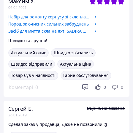
Максим Х.
06.04.2021
Набір для ремонту корпусу зі склопластику
Порошок очисник сильних забруднень
Засіб для миття скла на яхті SADIRA Marine Glass Cleaner, 500 мл
Швидко та зручно!
Актуальний опис
Швидко зв'язались
Швидко відправили
Актуальна ціна
Товар був у наявності
Гарне обслуговування
Коментарі
0
0
0
Сергей Б.
Оцінка не вказана
26.01.2019
Сделал заказ у продавца, Даже не позвонили :((