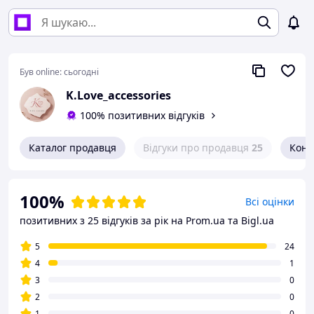
Був online:
сьогодні
K.Love_accessories
100% позитивних відгуків
Каталог продавця
Відгуки про продавця
25
Конт
100%
Всі оцінки
позитивних з 25 відгуків за рік
на Prom.ua та Bigl.ua
5
24
4
1
3
0
2
0
1
0