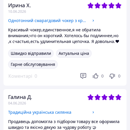
Ирина Х.
10.06.2026
Однотонний смарагдовий чокер з кришталю
Красивый чокер,единственное,я не обратила
внимания,что он короткий. Хотелось бы подлиннее,но
,к счастью,есть удлинительная цепочка. Я довольна.❤️
Швидко відправили
Актуальна ціна
Гарне обслуговування
Коментарі
0
0
0
Галина Д.
04.06.2026
Традиційна українська силянка
Продавець допомогла з підбором товару все оформила
швидко та якісно дякую за чудову роботу 🤝