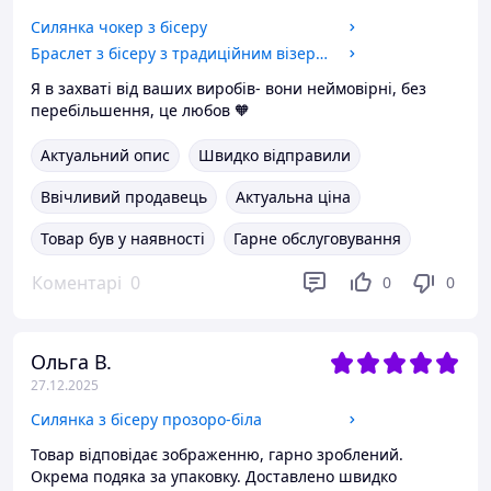
Силянка чокер з бісеру
Браслет з бісеру з традиційним візерунком
Я в захваті від ваших виробів- вони неймовірні, без
перебільшення, це любов 🧡
Актуальний опис
Швидко відправили
Ввічливий продавець
Актуальна ціна
Товар був у наявності
Гарне обслуговування
Коментарі
0
0
0
Ольга В.
27.12.2025
Силянка з бісеру прозоро-біла
Товар відповідає зображенню, гарно зроблений.
Окрема подяка за упаковку. Доставлено швидко