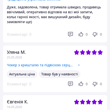
Дуже, задоволена, товар отримала швидко, продавець
ввічливий, оперативно відповів на всі мої запити,
кольє гарної якості, має вишуканий дизайн, буду
замовляти ще)
Коментарі
0
0
0
Уляна М.
25.05.2026
Чокер з кришталю та підвіскою серцем
Актуальна ціна
Товар був у наявності
Коментарі
0
0
0
Євгенія К.
16.05.2026