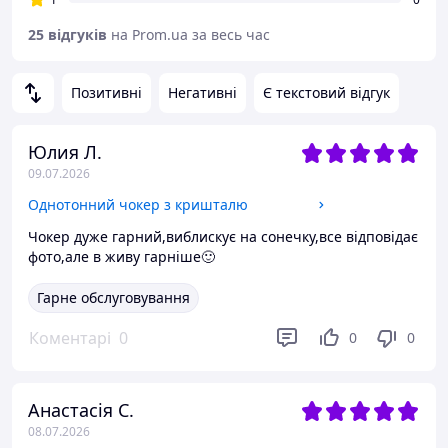
25 відгуків
на Prom.ua за весь час
Позитивні
Негативні
Є текстовий відгук
Юлия Л.
09.07.2026
Однотонний чокер з кришталю
Чокер дуже гарний,виблискує на сонечку,все відповідає
фото,але в живу гарніше🙂
Гарне обслуговування
Коментарі
0
0
0
Анастасія С.
08.07.2026