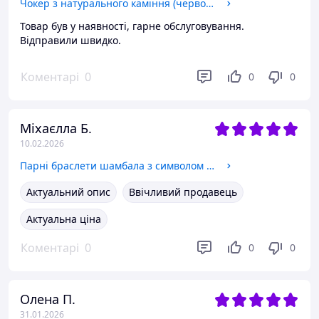
Чокер з натурального каміння (червоного коралу) та кришталю
Товар був у наявності, гарне обслуговування.
Відправили швидко.
Коментарі
0
0
0
Міхаєлла Б.
10.02.2026
Парні браслети шамбала з символом безкінечності
Актуальний опис
Ввічливий продавець
Актуальна ціна
Коментарі
0
0
0
Олена П.
31.01.2026