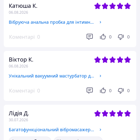
Катюша К.
06.08.2026
Вібруюча анальна пробка для інтимних ігор та анального сексу на пульті анальна пробка з ротацією
Коментарі
0
0
0
Віктор К.
06.08.2026
Унікальний вакуумний мастурбатор для нових відчуттів з автоматичним всмоктуванням і вібрацією для члена
Коментарі
0
0
0
Лідія Д.
30.07.2026
Багатофункціональний вібромасажер мікрофон для жінок для стимуляції точкової клітора і ерогенних зон