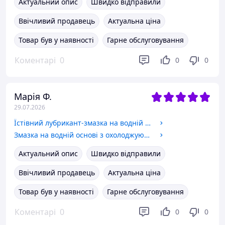
Актуальний опис
Швидко відправили
Ввічливий продавець
Актуальна ціна
Товар був у наявності
Гарне обслуговування
Коментарі
0
0
0
Марія Ф.
29.07.2026
Їстівний лубрикант-змазка на водній основі зі смаком м'яти, малини та персика для інтимної близькості
Змазка на водній основі з охолоджуючим ефектом для сексу та анального контакту і продовження задоволення
Актуальний опис
Швидко відправили
Ввічливий продавець
Актуальна ціна
Товар був у наявності
Гарне обслуговування
Коментарі
0
0
0