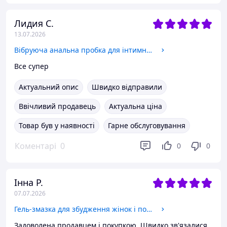
Лидия С.
13.07.2026
Вібруюча анальна пробка для інтимних ігор та анального сексу на пульті анальна пробка з ротацією
Все супер
Актуальний опис
Швидко відправили
Ввічливий продавець
Актуальна ціна
Товар був у наявності
Гарне обслуговування
Коментарі
0
0
0
Інна Р.
07.07.2026
Гель-змазка для збудження жінок і поліпшення сексуальних відчуттів збуджуючий гель на водній основі
Задоволена продавцем і покупкою. Швидко зв'язалися