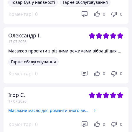
Товар був у наявності
Гарне обслуговування
Коментарі
0
0
0
Олександр І.
17.07.2026
Масажер простати з різними режимами вібрації для масажу передміхурової залози та гель-змазка 150 мл
Гарне обслуговування
Коментарі
0
0
0
Ігор С.
17.07.2026
Масажне масло для романтичного вечора з зігріваючим ефектом для спини, тіла та інтимних зон
Коментарі
0
0
0