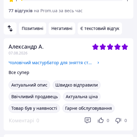
77 відгуків
на Prom.ua за весь час
Позитивні
Негативні
Є текстовий відгук
Александр А.
07.08.2026
Чоловічий мастурбатор для зняття стресу вібро мастурбатор для чоловіків з автоматичним всмоктуванням
Все супер
Актуальний опис
Швидко відправили
Ввічливий продавець
Актуальна ціна
Товар був у наявності
Гарне обслуговування
Коментарі
0
0
0