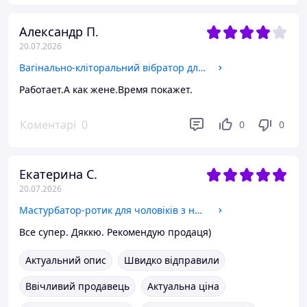
Александр П.
20.07.2026
Вагінально-кліторальний вібратор для сексуального задоволення пар Маленький телескопічний vibrator
Работает.А как жене.Время покажет.
Коментарі
0
0
0
Екатерина С.
20.07.2026
Мастурбатор-ротик для чоловіків з натуральним ефектом і підігрівом для зняття стресу і лубрикант 200мл
Все супер. Дяккю. Рекомендую продаця)
Актуальний опис
Швидко відправили
Ввічливий продавець
Актуальна ціна