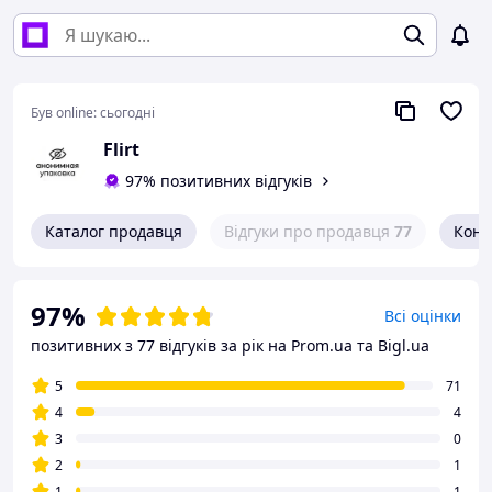
Був online:
сьогодні
Flirt
97% позитивних відгуків
Каталог продавця
Відгуки про продавця
77
Конт
97%
Всі оцінки
позитивних з 77 відгуків за рік
на Prom.ua та Bigl.ua
5
71
4
4
3
0
2
1
1
1