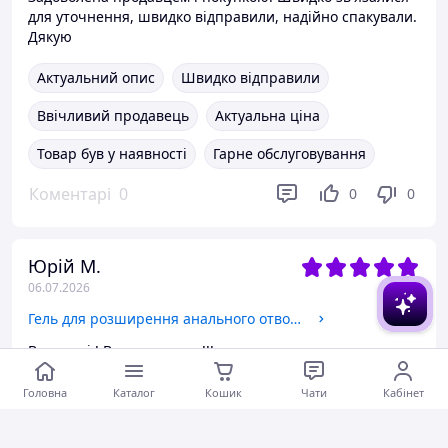
для уточнення, швидко відправили, надійно спакували.
Дякую
Актуальний опис
Швидко відправили
Ввічливий продавець
Актуальна ціна
Товар був у наявності
Гарне обслуговування
Коментарі
0
0
0
Юрій М.
06.07.2026
Гель для розширення анального отвору з знеболюючим ефектом на водній основі для анального сексу
Ви кращі ! Велике дякую !!!
Актуальний опис
Швидко відправили
Головна
Каталог
Кошик
Чати
Кабінет
Ввічливий продавець
Гарне обслуговування