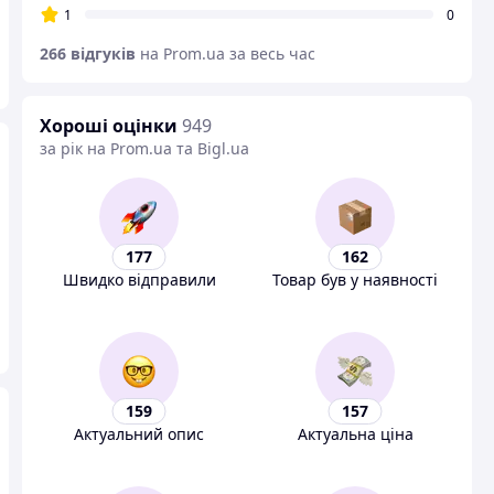
1
0
266 відгуків
на Prom.ua за весь час
Хороші оцінки
949
за рік на Prom.ua та Bigl.ua
177
162
Швидко відправили
Товар був у наявності
159
157
Актуальний опис
Актуальна ціна