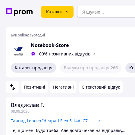
Каталог
Був online:
сьогодні
Notebook-Store
100% позитивних відгуків
Каталог продавця
Відгуки про продавця
266
Ко
Позитивні
Негативні
Є текстовий відгук
Владислав Г.
08.08.2026
Тачпад Lenovo Ideapad Flex 5 14ALC7 5 14IAU7 5 16ALC7
Те, що мені будо треба. Але довго чекав на відправку…