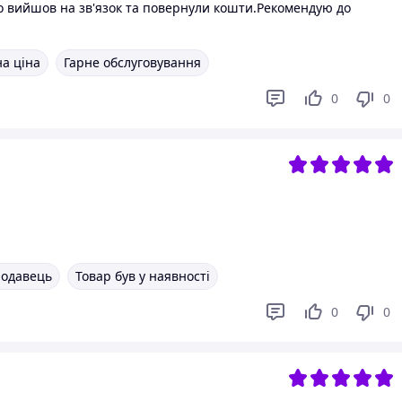
о вийшов на зв'язок та повернули кошти.Рекомендую до
а ціна
Гарне обслуговування
0
0
родавець
Товар був у наявності
0
0