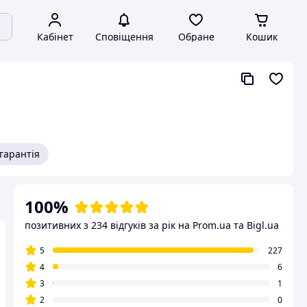
Кабінет
Сповіщення
Обране
Кошик
гарантія
100%
позитивних з 234 відгуків за рік
на Prom.ua та Bigl.ua
5
227
4
6
3
1
2
0