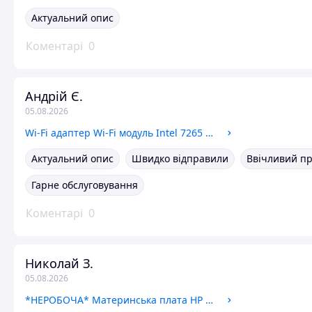
Актуальний опис
Коментарі
0
Андрій Є.
05.08.2026
Wi-Fi адаптер Wi-Fi модуль Intel 7265 7265NGW L41693-001 860883-001 H83960-008 H35123-001
Актуальний опис
Швидко відправили
Ввічливий п
Гарне обслуговування
Коментарі
0
Николай З.
05.08.2026
*НЕРОБОЧА* Материнська плата HP Laptop 15-fd0112ns (da0pdimb8g0 / i5-1235U)