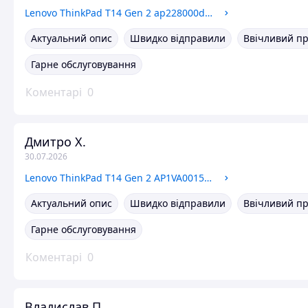
Lenovo ThinkPad T14 Gen 2 ap228000d00 Нижня частина корпусу, корито, піддон
Актуальний опис
Швидко відправили
Ввічливий п
Гарне обслуговування
Коментарі
0
Дмитро Х.
30.07.2026
Lenovo ThinkPad T14 Gen 2 AP1VA001500 PF3M12ZA Нижня частина корпусу, корито, піддон
Актуальний опис
Швидко відправили
Ввічливий п
Гарне обслуговування
Коментарі
0
Владислав П.