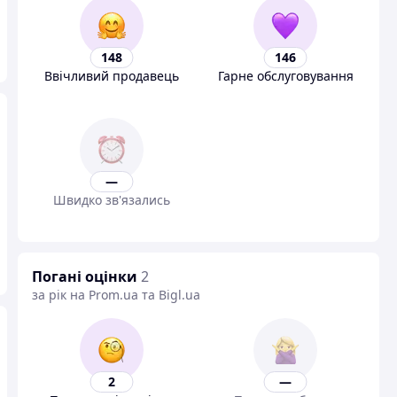
148
146
Ввічливий продавець
Гарне обслуговування
—
Швидко зв'язались
Погані оцінки
2
за рік на Prom.ua та Bigl.ua
2
—