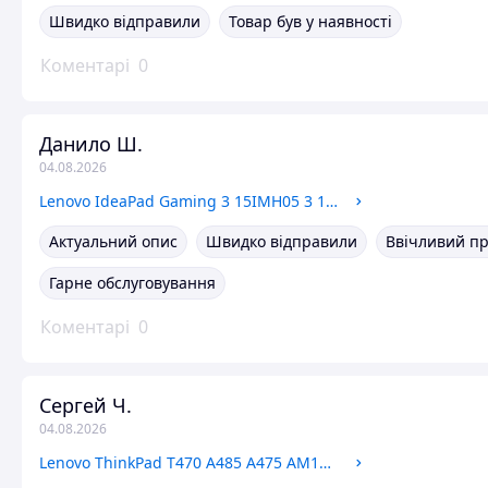
Швидко відправили
Товар був у наявності
Коментарі
0
Данило Ш.
04.08.2026
Lenovo IdeaPad Gaming 3 15IMH05 3 15ARH05 AT1VT0010L0 Система охолодження, радіатор
Актуальний опис
Швидко відправили
Ввічливий п
Гарне обслуговування
Коментарі
0
Сергей Ч.
04.08.2026
Lenovo ThinkPad T470 A485 A475 AM12D000A00 Перехідник SATA, HDD, SSD *Уцінка*