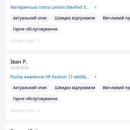
Материнська плата Lenovo IdeaPad 320-17IKB (nm-b24 5b20n95885 / Intel Pentium 4415U / 4GB) Гарантія
Актуальний опис
Швидко відправили
Ввічливий п
Гарне обслуговування
Коментарі
0
Іван Р.
02.08.2026
Роз'єм живлення HP Pavilion 17-ab006ng
Актуальний опис
Швидко відправили
Ввічливий п
Гарне обслуговування
Коментарі
0