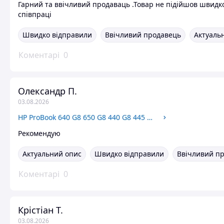
Гарний та ввічливий продаваць .Товар не підійшов швидк
співпраці
Швидко відправили
Ввічливий продавець
Актуальн
Коментарі
0
Олександр П.
03.08.2026
HP ProBook 640 G8 650 G8 440 G8 445 G8 450 G8 DAX8QPI18C0 USB, LAN Плата
Рекомендую
Актуальний опис
Швидко відправили
Ввічливий п
Коментарі
0
Крістіан Т.
03.08.2026