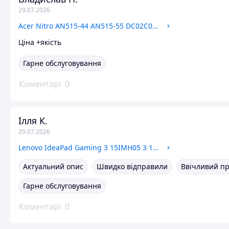
29.07.2026
Acer Nitro AN515-44 AN515-55 DC02C00PW00 144Hz 40pin шлейф матриці
Ціна +якість
Гарне обслуговування
Коментарі
0
Ілля К.
29.07.2026
Lenovo IdeaPad Gaming 3 15IMH05 3 15ARH05 AP1JM000400AYL Нижня частина корпусу, корито, піддон
Актуальний опис
Швидко відправили
Ввічливий п
Гарне обслуговування
Коментарі
0