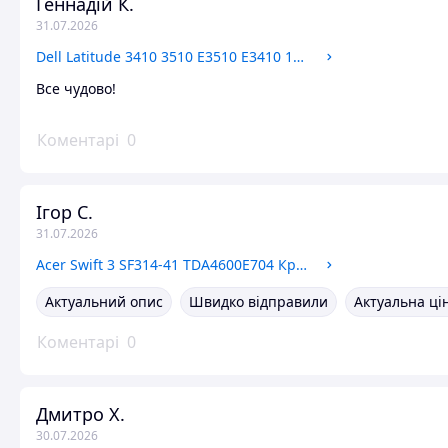
Геннадій К.
31.07.2026
Dell Latitude 3410 3510 E3510 E3410 19A34-1 Плата USB Audio
Все чудово!
Коментарі
0
Ігор С.
31.07.2026
Acer Swift 3 SF314-41 TDA4600E704 Кришка, рамка матриці, корпус
Актуальний опис
Швидко відправили
Актуальна ці
Коментарі
0
Дмитро Х.
30.07.2026