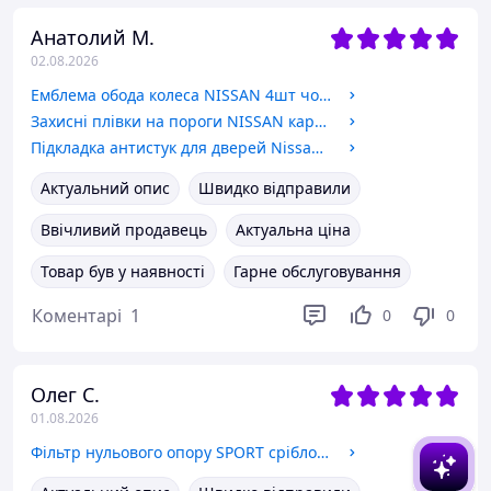
Анатолий М.
02.08.2026
Емблема обода колеса NISSAN 4шт чорні (на скотчі)
Захисні плівки на пороги NISSAN карбон 4шт - 2х(60х7см) 2х(40х7см)
Підкладка антистук для дверей Nissan d=28мм СИЛІКОН (протиударна наклейка, демпфер)
Актуальний опис
Швидко відправили
Ввічливий продавець
Актуальна ціна
Товар був у наявності
Гарне обслуговування
Коментарі
1
0
0
Олег С.
01.08.2026
Фільтр нульового опору SPORT срібло (під патрубок d76 мм, підходить для 75 80 мм) (нульовик)