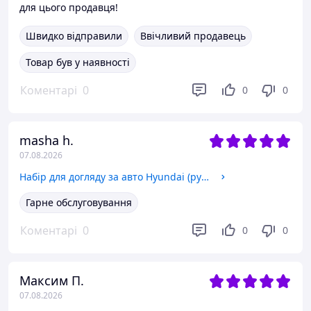
для цього продавця!
Швидко відправили
Ввічливий продавець
Товар був у наявності
Коментарі
0
0
0
masha h.
07.08.2026
Набір для догляду за авто Hyundai (рушник і щітка з логотипом + набір для мийки) 12 одиниць
Гарне обслуговування
Коментарі
0
0
0
Максим П.
07.08.2026