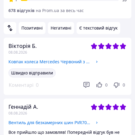
678 відгуків
на Prom.ua за весь час
Позитивні
Негативні
Є текстовий відгук
Вікторія Б.
08.08.2026
Ковпак колеса Mercedes Червоний з хромом d=75мм пластик 1шт (ковпачок, заглушка диску)
Швидко відправили
Коментарі
0
0
0
Геннадій А.
08.08.2026
Вентиль для безкамерних шин PVR70 15мм (ніпель)
Все прийшло що замовляв! Попередній відгук був не