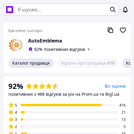
Був online:
сьогодні
AutoEmblema
92% позитивних відгуків
Каталог продавця
Відгуки про продавця
678
Кон
92%
Всі оцінки
позитивних з 488 відгуків за рік
на Prom.ua та Bigl.ua
5
416
4
21
3
13
2
5
1
33