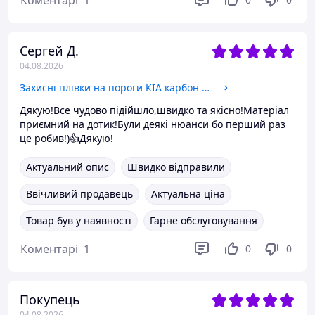
Коментарі
1
Сергей Д.
04.08.2026
Захисні плівки на пороги KIA карбон 4шт - 2х(60х7см) 2х(40х7см)
Дякую!Все чудово підійшло,швидко та якісно!Матеріал
приємний на дотик!Були деякі нюанси бо перший раз
це робив!)👍Дякую!
Актуальний опис
Швидко відправили
Ввічливий продавець
Актуальна ціна
Товар був у наявності
Гарне обслуговування
Коментарі
1
0
0
Покупець
04.08.2026