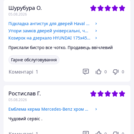
Шурубура О.
05.08.2026
Підкладка антистук для дверей Haval d=28мм СИЛІКОН (протиударна наклейка, демпфер)
Упори замків дверей універсальні, червоні, комплект 4шт (демпфери)
Козирок на дзеркало HYUNDAI 175x45мм карбон (на скотчі)
Прислали бистро все чотко. Продавець ввічлевий
Гарне обслуговування
Коментарі
1
0
0
Ростислав Г.
05.08.2026
Емблема керма Mercedes-Benz хром 52 мм пластик (на товстих напрямних)
Чудовий сервіс .
0
0