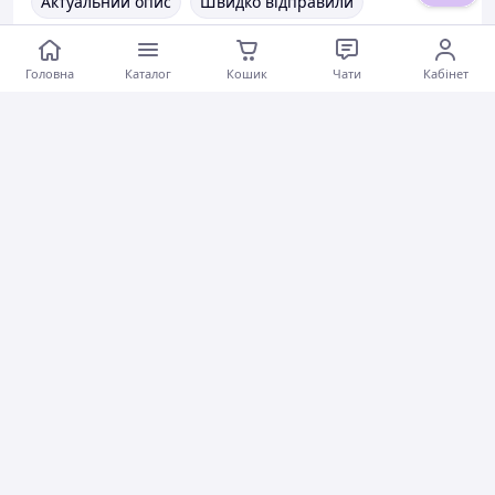
Актуальний опис
Швидко відправили
Ввічливий продавець
Актуальна ціна
Головна
Каталог
Кошик
Чати
Кабінет
Товар був у наявності
Гарне обслуговування
Коментарі
1
0
0
Руслан З.
01.08.2026
Насос ручної підкачки палива універсальний, штуцер 6 мм, гума+метал (груша)
Захисні плівки на пороги SKODA карбон 4шт - 2х(60х7см) 2х(40х7см)
Кліпса обшивки дверей Volkswagen, Audi, Seat OEM 7L6868243 (пістон, фіксатор)
Коментарі
1
0
0
Юрий С.
31.07.2026