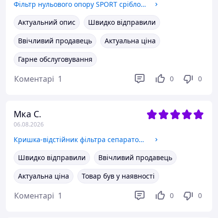
Фільтр нульового опору SPORT срібло (під патрубок d76 мм, підходить для 75 80 мм) (нульовик)
Актуальний опис
Швидко відправили
Ввічливий продавець
Актуальна ціна
Гарне обслуговування
Коментарі
1
0
0
Мка С.
06.08.2026
Кришка-відстійник фільтра сепаратора PL420 з підігрівом (чаша, стакан)
Швидко відправили
Ввічливий продавець
Актуальна ціна
Товар був у наявності
Коментарі
1
0
0