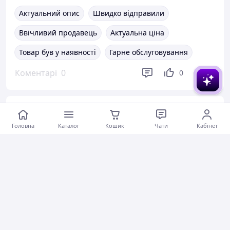
Актуальний опис
Швидко відправили
Ввічливий продавець
Актуальна ціна
Товар був у наявності
Гарне обслуговування
Коментарі
0
0
0
Дмитро К.
20.07.2026
Головна
Каталог
Кошик
Чати
Кабінет
Павербанк hoco 100000 mah на 22.5w Потужні зовнішні акумулятори power bank Портативне заряджання iphone
Товар не відповідав опису
Коментарі
0
0
0
Мария Н.
20.07.2026