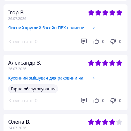
Ігор В.
26.07.2026
Якісний круглий басейн ПВХ наливний сімейний надувний Блакитний басейн для дорослих садовий для дому
Коментарі
0
0
0
Александр З.
26.07.2026
Кухонний змішувач для раковини чаші Water Tap на мийку Кран для умивальника однорукатковий матовий хром
Гарне обслуговування
Коментарі
0
0
0
Олена В.
24.07.2026