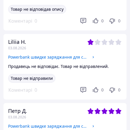
Товар не відповідав опису
Коментарі
0
0
0
Liliia H.
03.08.2026
Powerbank швидке заряджання для смартфона Потужні зовнішні акумулятори power bank Повербанки Awei на Промі
Продавець не відповідає. Товар не відправлений.
Товар не відправили
Коментарі
0
0
0
Петр Д.
03.08.2026
Powerbank швидке заряджання для смартфона fast charge 22,5w Повербанки Awei Потужний якісний повербанк