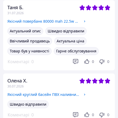
Таня Б.
31.07.2026
Якісний повербанк 80000 mah 22.5w зі швидким заряджанням батареї з ліхтариком Awei powerbank з дисплеєм
Актуальний опис
Швидко відправили
Ввічливий продавець
Актуальна ціна
Товар був у наявності
Гарне обслуговування
Коментарі
0
0
0
Олена Х.
30.07.2026
Якісний круглий басейн ПВХ наливний сімейний надувний Блакитний басейн для дорослих садовий для дому
Швидко відправили
Коментарі
0
0
0