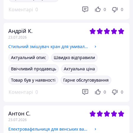
Коментарі
0
0
0
Андрій К.
23.07.2026
Стильний змішувач кран для умивальника раковини Крани для раковин Змішувач для ванної кімнати трансформер
Актуальний опис
Швидко відправили
Ввічливий продавець
Актуальна ціна
Товар був у наявності
Гарне обслуговування
Коментарі
0
0
0
Антон С.
23.07.2026
Електровафельниця для венських вафель Керамічна вафельниця для бельгійських вафель Електровафельниці