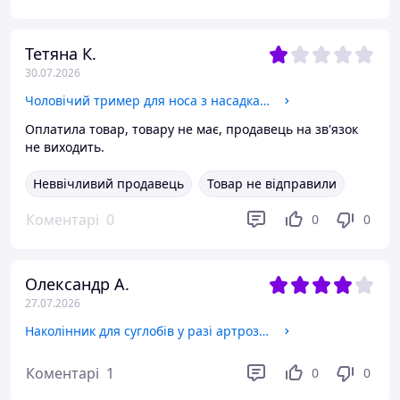
Тетяна К.
30.07.2026
Чоловічий тример для носа з насадками USB бездротова машинка верстат для стриження волосся вусів для дому
Оплатила товар, товару не має, продавець на зв'язок
не виходить.
Неввічливий продавець
Товар не відправили
Коментарі
0
0
0
Олександр А.
27.07.2026
Наколінник для суглобів у разі артрозу Ортез колінний напівжорсткий регульований Бандаж для коліна спортивний
Коментарі
1
0
0