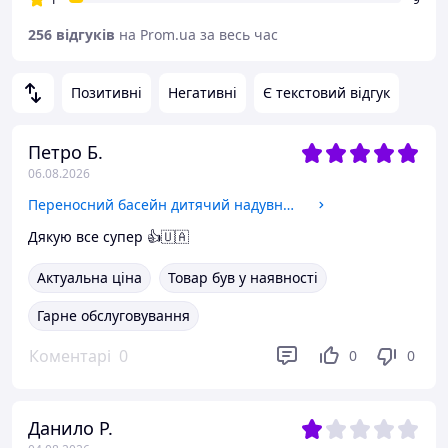
256 відгуків
на Prom.ua за весь час
Позитивні
Негативні
Є текстовий відгук
Петро Б.
06.08.2026
Переносний басейн дитячий надувний Intex 28110 Easy Set 244х76 круглий Вуличні басейни великі для дачі
Дякую все супер 👍🇺🇦
Актуальна ціна
Товар був у наявності
Гарне обслуговування
Коментарі
0
0
0
Данило Р.