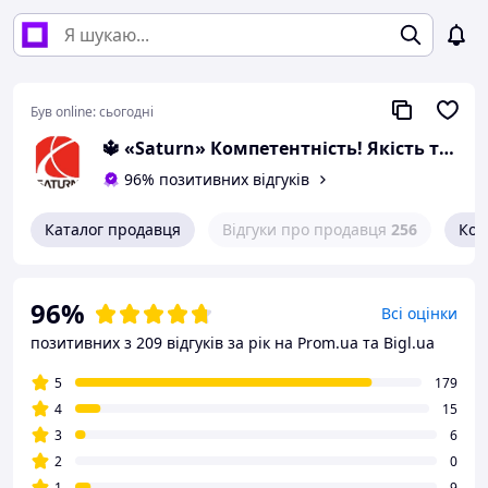
Був online:
сьогодні
🔱 «Saturn» Компетентність! Якість товару! Швидка відправка! ✅
96% позитивних відгуків
Каталог продавця
Відгуки про продавця
256
Кон
96%
Всі оцінки
позитивних з 209 відгуків за рік
на Prom.ua та Bigl.ua
5
179
4
15
3
6
2
0
1
9