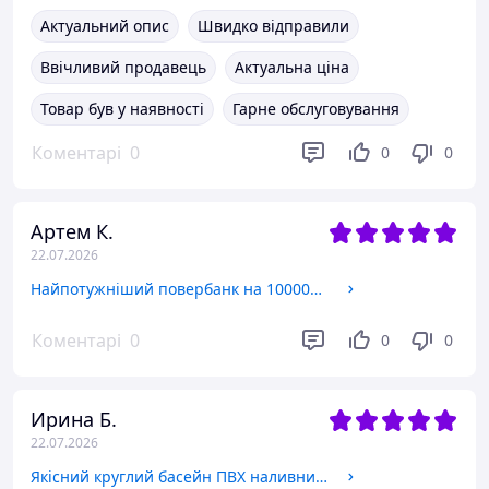
Актуальний опис
Швидко відправили
Ввічливий продавець
Актуальна ціна
Товар був у наявності
Гарне обслуговування
Коментарі
0
0
0
Артем К.
22.07.2026
Найпотужніший повербанк на 100000mAh для смартфона айфона Топ power bank зі швидким заряджанням quick charge
Коментарі
0
0
0
Ирина Б.
22.07.2026
Якісний круглий басейн ПВХ наливний сімейний надувний Блакитний басейн для дорослих садовий для дому