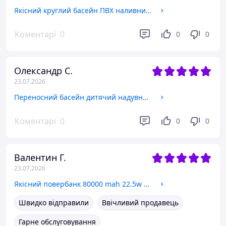
Якісний круглий басейн ПВХ наливний сімейний надувний Блакитний басейн для дорослих садовий для дому
Коментарі
0
0
0
Олександр С.
23.07.2026
Переносний басейн дитячий надувний Intex 28110 Easy Set 244х76 круглий Вуличні басейни великі для дачі
Коментарі
0
0
0
Валентин Г.
23.07.2026
Якісний повербанк 80000 mah 22.5w зі швидким заряджанням батареї з ліхтариком Awei powerbank з дисплеєм
Швидко відправили
Ввічливий продавець
Гарне обслуговування