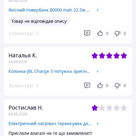
04.08.2026
Якісний повербанк 80000 mah 22.5w зі швидким заряджанням батареї з ліхтариком Awei powerbank з дисплеєм
Товар не відповідав опису
Коментарі
0
0
0
Наталья К.
04.08.2026
Колонка JBL Charge 3 потужна оригінальна із заряджанням від мережі з вбудованим FM-радіо з карткою пам'яті
Коментарі
0
0
0
Ростислав Н.
03.08.2026
Електричний нагрівач термосумка для дитячих пляшечок автомобільний для малюка USB високоміцний
Прислали взагалі не те що замовляли!!!