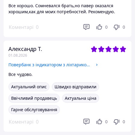
Все хорошо. Сомневался брать,но павер оказался
хорошим,как для моих потребностей. Рекомендую.
Коментарі
0
0
0
Александр Т.
01.08.2026
Повербанк з індикатором з ліхтариком Топ power bank потужний зі швидким заряджанням Зовнішній акумулятор чорний
Все чудово.
Актуальний опис
Швидко відправили
Ввічливий продавець
Актуальна ціна
Гарне обслуговування
Коментарі
0
0
0