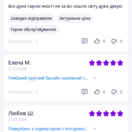
Все дуже гарної якості не за всі кошти світу дуже дякую
Швидко відправили
Актуальна ціна
Гарне обслуговування
Коментарі
0
0
0
Елена М.
21.07.2026
Глибокий круглий басейн наливний сімейний Садові надувні басейни для дорослих М'який синій басейн
Коментарі
0
0
0
Любов Ш.
21.07.2026
Повербанк з індикатором з ліхтариком Топ power bank потужний зі швидким заряджанням Зовнішній акумулятор чорний