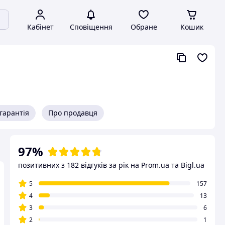
Кабінет
Сповіщення
Обране
Кошик
гарантія
Про продавця
97%
позитивних з 182 відгуків за рік
на Prom.ua та Bigl.ua
5
157
4
13
3
6
2
1