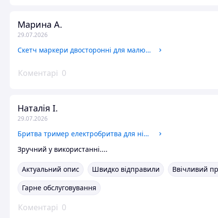
Марина А.
29.07.2026
Скетч маркери двосторонні для малювання тач Sketch Marker професійні фломастери набір для скетчингу
Коментарі
0
Наталія І.
29.07.2026
Бритва тример електробритва для ніг жіноча електрична Тримери для інтимних зон Депіляція волосся в носі
Зручний у використанні....
Актуальний опис
Швидко відправили
Ввічливий п
Гарне обслуговування
Коментарі
0