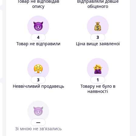
Товар не відповідав
Відправляли довше
опису
обіцяного
4
3
Товар не відправили
Ціна вище заявленої
3
1
Неввічливий продавець
Товару не було в
наявності
—
Зі мною не зв'язались