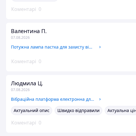
Коментарі
0
Валентина П.
07.08.2026
Потужна лампа пастка для захисту від комах комарів мошок без хімії електрична Москіто-килер ламп
Коментарі
0
Людмила Ц.
07.08.2026
Вібраційна платформа електронна для домашніх тренувань до 180 кг Домашній Вібро-тренажер із гумками
Актуальний опис
Швидко відправили
Актуальна ці
Коментарі
0