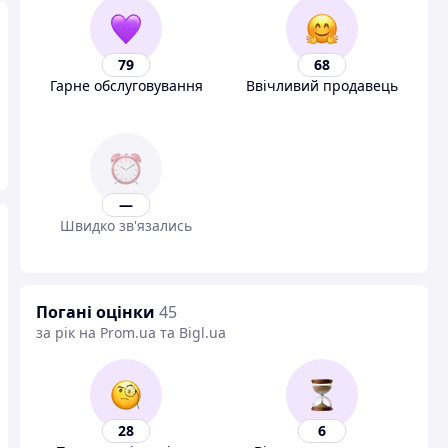
79
68
Гарне обслуговування
Ввічливий продавець
—
Швидко зв'язались
Погані оцінки
45
за рік на Prom.ua та Bigl.ua
28
6