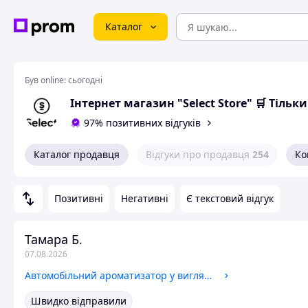
Каталог
Був online:
сьогодні
Інтернет магазин "Select Store" 🛒 Тіль
97% позитивних відгуків
Каталог продавця
Відгуки про продавця
254
Ко
Позитивні
Негативні
Є текстовий відгук
Тамара Б.
07.08.2026
Автомобільний ароматизатор у вигляді вертольоту для машини із сонячною панеллю Освіжувачі повітря для авто
Швидко відправили