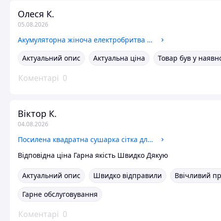
Олеся К.
05.08.2026
Акумуляторна жіноча електробритва для ніг Тример жіночий бритва для обличчя й бікіні видалення волосся в носі
Актуальний опис
Актуальна ціна
Товар був у наявн
Коментарі
0
Віктор К.
04.08.2026
Посилена квадратна сушарка сітка для сушіння риби овочів таранки Сушіння для фруктів підвісна на 3 яруси
Відповідна ціна Гарна якість Швидко Дякую
Актуальний опис
Швидко відправили
Ввічливий п
Гарне обслуговування
Коментарі
0