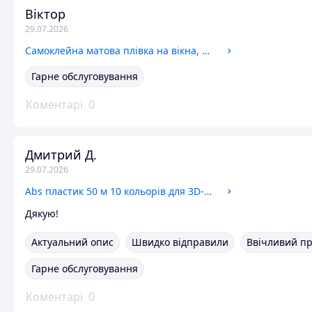
Віктор
29.07.2026
Самоклейна матова плівка на вікна, щоб із вулиці від сторонніх очей на скло дверей обклеювання вікон плівкою
Гарне обслуговування
Коментарі
0
Дмитрий Д.
29.07.2026
Abs пластик 50 м 10 кольорів для 3D-ручки кольорової полікапролактон м'яка пластикова нитка без запаху
Дякую!
Актуальний опис
Швидко відправили
Ввічливий п
Гарне обслуговування
Коментарі
0