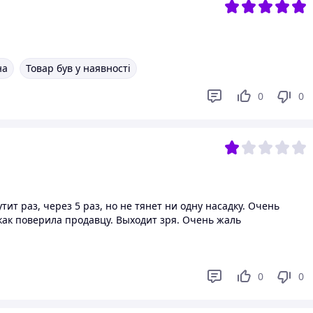
на
Товар був у наявності
0
0
тит раз, через 5 раз, но не тянет ни одну насадку. Очень
 как поверила продавцу. Выходит зря. Очень жаль
0
0