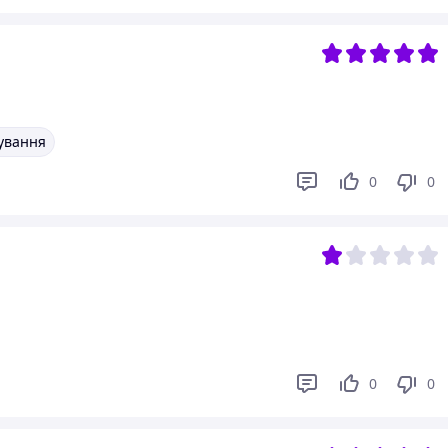
вування
0
0
0
0