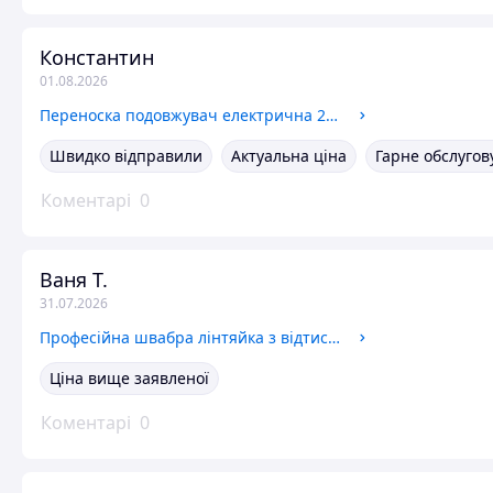
Константин
01.08.2026
Переноска подовжувач електрична 220 на 3 розетки з 4 usb роз'ємами для ноутбука Фільтр живлення з type-c
Швидко відправили
Актуальна ціна
Гарне обслуго
Коментарі
0
Ваня Т.
31.07.2026
Професійна швабра лінтяйка з відтискачем для миття універсальна з мікрофібри Комплект для прибирання підлоги
Ціна вище заявленої
Коментарі
0