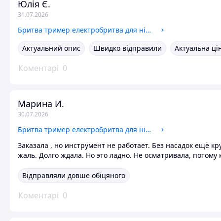
Юлія Є.
31.07.2026
Бритва тример електробритва для ніг жіноча електрична Тримери для інтимних зон Депіляція волосся в носі
Актуальний опис
Швидко відправили
Актуальна ці
Коментарі
0
Марина И.
30.07.2026
Бритва тример електробритва для ніг жіноча електрична Тримери для інтимних зон Депіляція волосся в носі
Заказала , но инструмент не работает. Без насадок ещё кру
жаль. Долго ждала. Но это ладно. Не осматривала, потому
Відправляли довше обіцяного
Коментарі
0