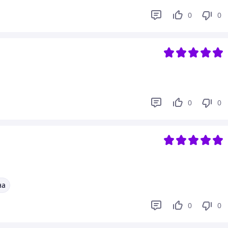
0
0
0
0
на
0
0