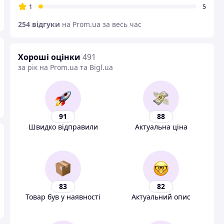
1
5
254 відгуки
на Prom.ua за весь час
Хороші оцінки
491
за рік на Prom.ua та Bigl.ua
91
88
Швидко відправили
Актуальна ціна
83
82
Товар був у наявності
Актуальний опис