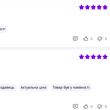
ості
0
0
родавець
Актуальна ціна
Товар був у наявності
0
0