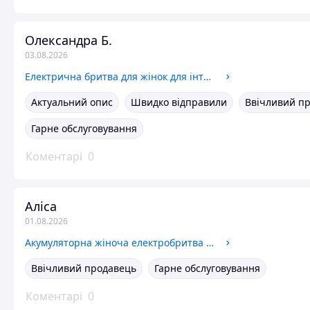
Олександра Б.
03.08.2026
Електрична бритва для жінок для інтимної зони бікіні підмишок Ефективний епілятор Тример жіночий usb
Актуальний опис
Швидко відправили
Ввічливий п
Гарне обслуговування
Коментарі
0
Аліса
01.08.2026
Акумуляторна жіноча електробритва для ніг Тример жіночий бритва для обличчя й бікіні видалення волосся в носі
Ввічливий продавець
Гарне обслуговування
Коментарі
0