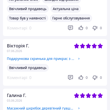
Ввічливий продавець
Актуальна ціна
Товар був у наявності
Гарне обслуговування
Коментарі
0
0
0
Вікторія Г.
07.06.2026
Подарункова скринька для прикрас з музикою та дзеркалом
Ввічливий продавець
Коментарі
0
0
0
Галина Г.
03.06.2026
Масажний шкребок дерев'яний гуаша догляд обличчя тіла скребок двосторонній шкіри двосторонній масажер ручний