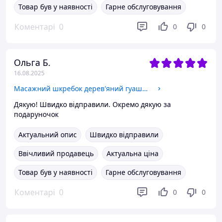
Товар був у наявності
Гарне обслуговування
Коментарі
0
0
0
Ольга Б.
16.08.2025
Масажний шкребок дерев'яний гуаша догляд обличчя тіла скребок двосторонній шкіри двосторонній масажер ручний
Дякую! Швидко відправили. Окремо дякую за
подаруночок
Актуальний опис
Швидко відправили
Ввічливий продавець
Актуальна ціна
Товар був у наявності
Гарне обслуговування
Коментарі
0
0
0