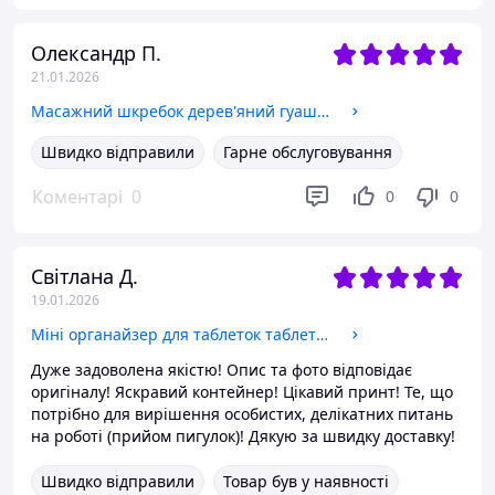
Олександр П.
21.01.2026
Масажний шкребок дерев'яний гуаша догляд обличчя тіла скребок двосторонній шкіри двосторонній масажер ручний
Швидко відправили
Гарне обслуговування
Коментарі
0
0
0
Світлана Д.
19.01.2026
Міні органайзер для таблеток таблетниця на 2 відділення портативна дорожня таблетниця контейнер для ліків
Дуже задоволена якістю! Опис та фото відповідає
оригіналу! Яскравий контейнер! Цікавий принт! Те, що
потрібно для вирішення особистих, делікатних питань
на роботі (прийом пигулок)! Дякую за швидку доставку!
Швидко відправили
Товар був у наявності