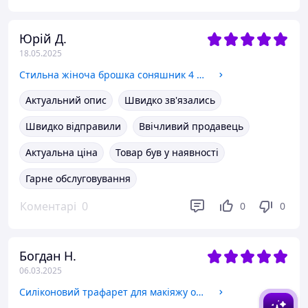
Юрій Д.
18.05.2025
Стильна жіноча брошка соняшник 4 см
Актуальний опис
Швидко зв'язались
Швидко відправили
Ввічливий продавець
Актуальна ціна
Товар був у наявності
Гарне обслуговування
Коментарі
0
0
0
Богдан Н.
06.03.2025
Силіконовий трафарет для макіяжу очей і стрілок шаблон для тіней і підводки б'юті аксесуар рожевий колір