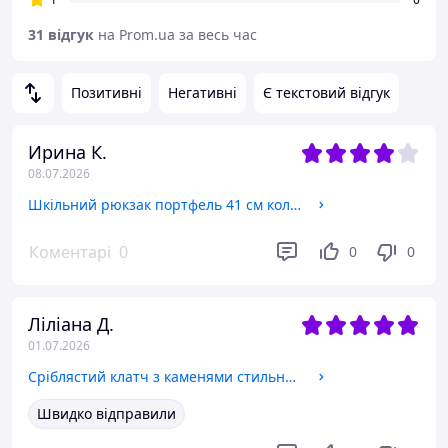
31 відгук
на Prom.ua за весь час
Позитивні
Негативні
Є текстовий відгук
Ирина К.
08.07.2026
Шкільний рюкзак портфель 41 см колір рожевий для дівчаток 3-6 клас мяка спинка
Коментарі
0
0
0
Ліліана Д.
01.07.2026
Сріблястий клатч з каменями стильна вечірня сумка 21 * 17 * 5 см для святкових і урочистих подій ручка срібло
Швидко відправили