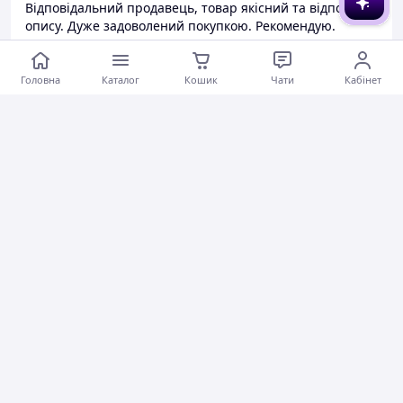
Відповідальний продавець, товар якісний та відповідає
опису. Дуже задоволений покупкою. Рекомендую.
Актуальний опис
Швидко зв'язались
Головна
Каталог
Кошик
Чати
Кабінет
Швидко відправили
Ввічливий продавець
Актуальна ціна
Товар був у наявності
Гарне обслуговування
Коментарі
0
0
0
Ярослав В.
26.01.2025
Подарунковий набір крему для рук 5 штук
Набір атомайзерів для парфумів 4 шт по 5 мл компактний флакон для духів дорожній розпилювач міні флакон
Оперативна обробка замовлення та швидка доставка
Швидко зв'язались
Швидко відправили