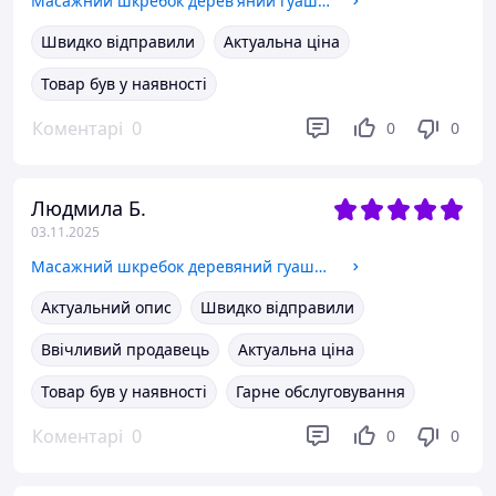
Масажний шкребок дерев'яний гуаша догляд обличчя тіла скребок двосторонній шкіри двосторонній масажер ручний
Швидко відправили
Актуальна ціна
Товар був у наявності
Коментарі
0
0
0
Людмила Б.
03.11.2025
Масажний шкребок деревяний гуаша догляд для тіла скребок для шкіри двосторонній масажер ручний коричневий
Актуальний опис
Швидко відправили
Ввічливий продавець
Актуальна ціна
Товар був у наявності
Гарне обслуговування
Коментарі
0
0
0