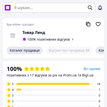
Був online:
сьогодні
Товар Ленд
100% позитивних відгуків
Каталог продавця
Відгуки про продавця
31
Конт
100%
Всі оцінки
позитивних з 17 відгуків за рік
на Prom.ua та Bigl.ua
5
16
4
1
3
0
2
0
1
0