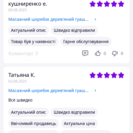
кушниренко е.
09.08.2025
Масажний шкребок дерев'яний гуаша догляд обличчя тіла скребок двосторонній шкіри двосторонній масажер ручний
Актуальний опис
Швидко відправили
Товар був у наявності
Гарне обслуговування
Коментарі
0
0
0
Татьяна К.
02.08.2025
Масажний шкребок дерев'яний гуаша догляд обличчя тіла скребок двосторонній шкіри двосторонній масажер ручний
Все швидко
Актуальний опис
Швидко відправили
Ввічливий продавець
Актуальна ціна