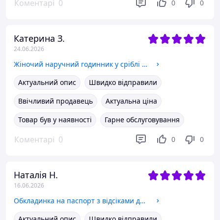
Коментарі
0
0
0
Катерина З.
24.06.2026
Жіночий наручний годинник у сріблі з камінням стильний класичний аксесуар на руку
Актуальний опис
Швидко відправили
Ввічливий продавець
Актуальна ціна
Товар був у наявності
Гарне обслуговування
Коментарі
0
0
0
Наталія Н.
16.06.2026
Обкладинка на паспорт з відсіками для кредиток та sim карт з RFID захистом з екошкіри червона
Актуальний опис
Швидко відправили