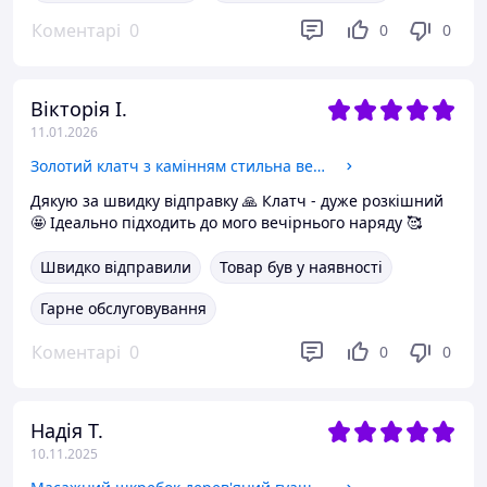
Коментарі
0
0
0
Вікторія І.
11.01.2026
Золотий клатч з камінням стильна вечірня сумка 21 * 17 * 5 см для урочистих заходів та святкових подій
Дякую за швидку відправку 🙏 Клатч - дуже розкішний
🤩 Ідеально підходить до мого вечірнього наряду 🥰
Швидко відправили
Товар був у наявності
Гарне обслуговування
Коментарі
0
0
0
Надія Т.
10.11.2025