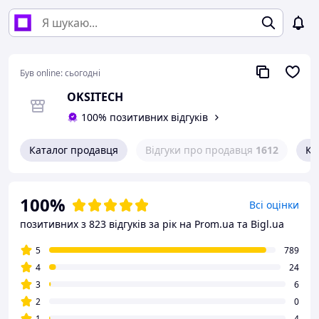
Був online:
сьогодні
OKSITECH
100% позитивних відгуків
Каталог продавця
Відгуки про продавця
1612
Ко
100%
Всі оцінки
позитивних з 823 відгуків за рік
на Prom.ua та Bigl.ua
5
789
4
24
3
6
2
0
1
4