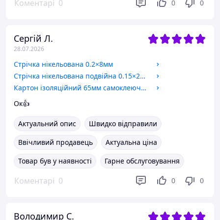
Коментарі
0
0
0
Сергій Л.
28.07.2026
Стрічка нікельована 0.2×8мм
Стрічка нікельована подвійна 0.15×27,2x20,2mm 18650 холдерна
Картон ізоляційний 65мм самоклеючий
Ок👍
Актуальний опис
Швидко відправили
Ввічливий продавець
Актуальна ціна
Товар був у наявності
Гарне обслуговування
Коментарі
0
0
0
Володимир С.