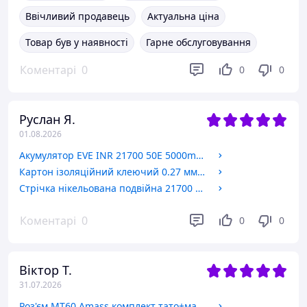
Ввічливий продавець
Актуальна ціна
Товар був у наявності
Гарне обслуговування
Коментарі
0
0
0
Руслан Я.
01.08.2026
Акумулятор EVE INR 21700 50E 5000mAh 15A Оригінал Квітень 2026р.
Картон ізоляційний клеючий 0.27 мм х 70 мм, 1 метр
Стрічка нікельована подвійна 21700 0.2×23 2P
Коментарі
0
0
0
Віктор Т.
31.07.2026
Роз'єм MT60 Amass комплект тато+мама