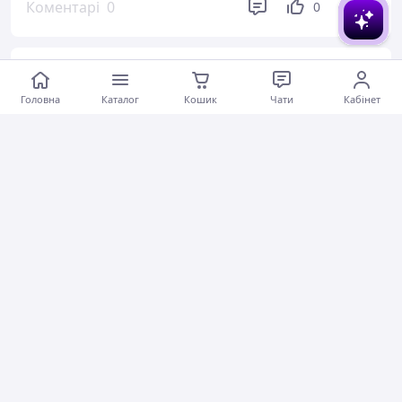
Коментарі
0
0
0
Татьяна
25.07.2026
Головна
Каталог
Кошик
Чати
Кабінет
Комплект шестерень для редукторного мотор-колеса 350w 3 шт.(38 мм)
Актуальний опис
Швидко відправили
Актуальна ціна
Товар був у наявності
Коментарі
0
0
0
Александр А.
25.07.2026
Контролер універсальний синусоїдний 48V-64V 450W для електротранспорту
Кабель моторколеса електровелосипеда Мама 130cM 250-350-500W Julet 9pim
Молниеносная отправка,через час после заказа