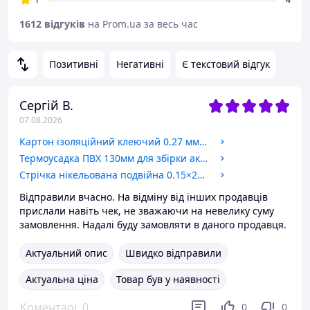
1612 відгуків
на Prom.ua за весь час
Позитивні
Негативні
Є текстовий відгук
Сергій В.
07.08.2026
Картон ізоляційний клеючий 0.27 мм х 70 мм, 1 метр
Термоусадка ПВХ 130мм для збірки акумуляторів
Стрічка нікельована подвійна 0.15×27,2x20,2mm 18650 холдерна
Відправили вчасно. На відміну від інших продавців
прислали навіть чек, не зважаючи на невелику суму
замовлення. Надалі буду замовляти в даного продавця.
Актуальний опис
Швидко відправили
Актуальна ціна
Товар був у наявності
Коментарі
0
0
0