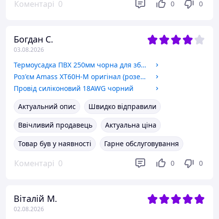
Коментарі
0
0
0
Богдан С.
03.08.2026
Термоусадка ПВХ 250мм чорна для збірки акумуляторів
Роз'єм Amass XT60H-M оригінал (розетка, 60А, жовтий, тато з ковпачком), 1 шт
Провід силіконовий 18AWG чорний
Актуальний опис
Швидко відправили
Ввічливий продавець
Актуальна ціна
Товар був у наявності
Гарне обслуговування
Коментарі
0
0
0
Віталій М.
02.08.2026