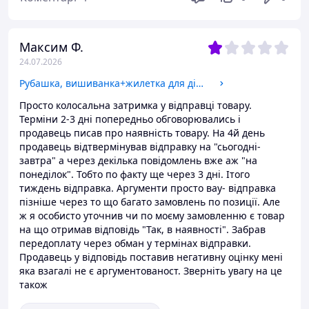
Максим Ф.
24.07.2026
Рубашка, вишиванка+жилетка для дівчат
Просто колосальна затримка у відправці товару.
Терміни 2-3 дні попередньо обговорювались і
продавець писав про наявність товару. На 4й день
продавець відтвермінував відправку на "сьогодні-
завтра" а через декілька повідомлень вже аж "на
понеділок". Тобто по факту ще через 3 дні. Ітого
тиждень відправка. Аргументи просто вау- відправка
пізніше через то що багато замовлень по позиції. Але
ж я особисто уточнив чи по моєму замовленню є товар
на що отримав відповідь "Так, в наявності". Забрав
передоплату через обман у термінах відправки.
Продавець у відповідь поставив негативну оцінку мені
яка взагалі не є аргументованост. Зверніть увагу на це
також