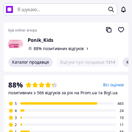
Був online:
вчора
Ponik_Kids
88% позитивних відгуків
Каталог продавця
Відгуки про продавця
1314
Ко
88%
Всі оцінки
позитивних з 566 відгуків за рік
на Prom.ua та Bigl.ua
5
465
4
24
3
10
2
11
1
56