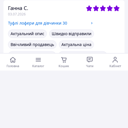
Ганна С.
03.07.2026
Туфлі лофери для дівчинки 30
Актуальний опис
Швидко відправили
Ввічливий продавець
Актуальна ціна
Товар був у наявності
Гарне обслуговування
Головна
Коментарі
Каталог
0
Кошик
Чати
Кабінет
0
0
Марина Л.
02.07.2026
Сорочка, вишиванка + жилетка для дівчаток 146
Гарний продавець.
Коментарі
0
0
0