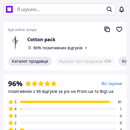
Був online:
вчора
Cotton pack
96% позитивних відгуків
Каталог продавця
Відгуки про продавця
439
Кон
96%
Всі оцінки
позитивних з 96 відгуків за рік
на Prom.ua та Bigl.ua
5
91
4
1
3
0
2
0
1
4