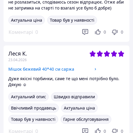
не розлазиться, сподіваюсь сезон відпрацює. Отже аби
не затримка на старті то взагалі усе було б добре)
Актуальна ціна
Товар був у наявності
Коментарі
0
0
0
Леся К.
23.04.2026
Мішок бежевий 40*40 см саржа
Дуже якісні торбинки, саме те що мені потрібно було.
Дякую ☺️
Актуальний опис
Швидко відправили
Ввічливий продавець
Актуальна ціна
Товар був у наявності
Гарне обслуговування
Коментарі
0
0
0