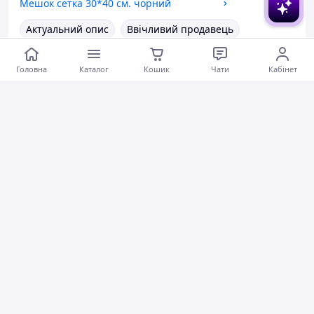
Мешок сетка 30*40 см. чорний
Актуальний опис
Ввічливий продавець
Актуальна ціна
Товар був у наявності
Головна
Каталог
Кошик
Чати
Кабінет
Гарне обслуговування
Коментарі
0
0
0
Денис Д.
18.04.2026
Тканинний мішок 13*17 см.
Актуальний опис
Швидко відправили
Ввічливий продавець
Актуальна ціна
Товар був у наявності
Гарне обслуговування
Коментарі
0
0
0