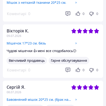
Мішок з нетканій тканини 20*25 см.
Коментарі
0
0
0
Вікторія К.
09.07.2026
Мішечок 17*23 см. бязь
Чудові мішечки 👍 мені все сподобалось🙂
Ввічливий продавець
Гарне обслуговування
Коментарі
0
0
0
Сергій Я.
08.07.2026
Бавовняний мішок 20*25 см. (брак на тканині)