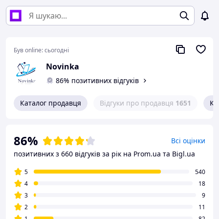
Був online:
сьогодні
Novinka
86% позитивних відгуків
Каталог продавця
Відгуки про продавця
1651
Ко
86%
Всі оцінки
позитивних з 660 відгуків за рік
на Prom.ua та Bigl.ua
5
540
4
18
3
9
2
11
1
82