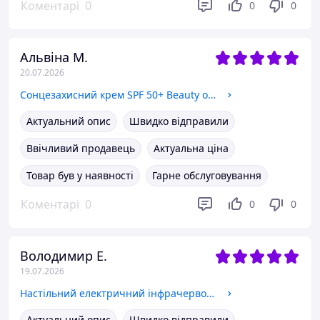
Коментарі
0
0
0
Альвіна М.
20.07.2026
Сонцезахисний крем SPF 50+ Beauty of Joseon Relief Sun Rice+Probiotics, 50 мл
Актуальний опис
Швидко відправили
Ввічливий продавець
Актуальна ціна
Товар був у наявності
Гарне обслуговування
Коментарі
0
0
0
Володимир Е.
19.07.2026
Настільний електричний інфрачервоний кварцовий нагрівач RS-HT08
Актуальний опис
Швидко відправили