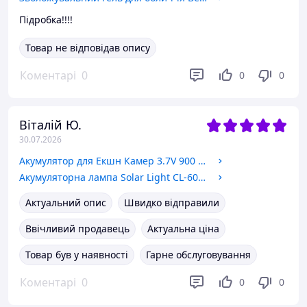
Підробка!!!!
Товар не відповідав опису
Коментарі
0
0
0
Віталій Ю.
30.07.2026
Акумулятор для Екшн Камер 3.7V 900 mAh
Акумуляторна лампа Solar Light CL-6028 світильник із сонячною панеллю ліхтар
Актуальний опис
Швидко відправили
Ввічливий продавець
Актуальна ціна
Товар був у наявності
Гарне обслуговування
Коментарі
0
0
0