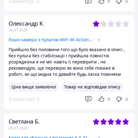
Коментарі
0
0
0
Олександр К.
26.07.2026
Екшн камера з пультом WiFi 4K Action Sport Camera S3R
Прийшло без половини того що було вказано в описі ,
без пульта без стабілізації і прийшла повністю
розряджена я не міг навіть її перевірити , не
рекомендую, ще перевірю як вона себе покаже в
роботі, як що модна то давайте будь ласка поміняєм
Ціна вище заявленої
Товар не відповідав опису
Коментарі
0
0
0
Светлана Б.
26.07.2026
Крем для обличчя з вітаміном А A 313 Pommade 50 г