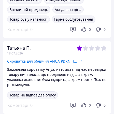
Ввічливий продавець
Актуальна ціна
Товар був у наявності
Гарне обслуговування
Коментарі
0
0
0
Татьяна П.
18.07.2026
Сироватка для обличчя ANUA PDRN Hyaluronic Acid Capsule 100+ Serum 30 мл
Замовляла сироватку Anya, натомість під час перевірки
товару виявилося, що продавець надіслав крем,
упаковка якого вже була відкрита, а крем протік. Тож не
рекомендую.
Товар не відповідав опису
Коментарі
0
0
0