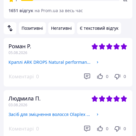
1651 відгук
на Prom.ua за весь час
Позитивні
Негативні
Є текстовий відгук
Роман Р.
05.08.2026
Краплі ARK DROPS Natural performance booster 30 мл
Коментарі
0
0
0
Людмила П.
03.08.2026
Засіб для зміцнення волосся Olaplex No0 Intensive Bond Building Hair Treatment 155 мл
Коментарі
0
0
0