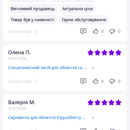
Ввічливий продавець
Актуальна ціна
Товар був у наявності
Гарне обслуговування
Коментарі
0
0
0
Олена П.
28.07.2026
Сонцезахисний засіб для обличчя La Roche-Posay Anthelios Age Correct SPF 50+
Коментарі
0
0
0
Валерія М.
27.07.2026
Сироватка для обличчя Eqqualberry Bakuchiol Plumping Serum, 30 мл