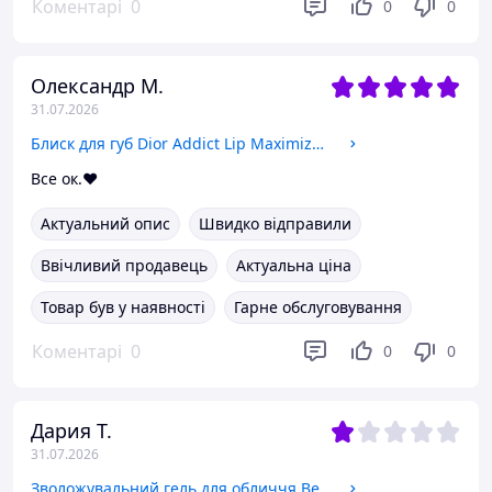
Коментарі
0
0
0
Олександр М.
31.07.2026
Блиск для губ Dior Addict Lip Maximizer 015 Cherry
Все ок.❤️
Актуальний опис
Швидко відправили
Ввічливий продавець
Актуальна ціна
Товар був у наявності
Гарне обслуговування
Коментарі
0
0
0
Дария Т.
31.07.2026
Зволожувальний гель для обличчя Beauty of Joseon Red Bean Water Gel 100 ml