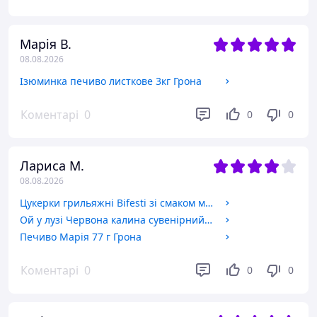
Марія В.
08.08.2026
Ізюминка печиво листкове 3кг Грона
Коментарі
0
0
0
Лариса М.
08.08.2026
Цукерки грильяжні Bifesti зі смаком малини 1 кг Лукас
Ой у лузі Червона калина сувенірний набір цукерки 0,5 кг Марія
Печиво Марія 77 г Грона
Коментарі
0
0
0