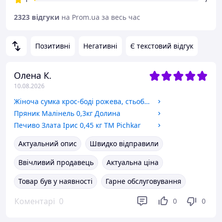
2323 відгуки
на Prom.ua за весь час
Позитивні
Негативні
Є текстовий відгук
Олена К.
10.08.2026
Жіноча сумка крос-боді рожева, стьобана сумка через плече, маленька жіноча сумка на щодень
Пряник Малінель 0,3кг Долина
Печиво Злата Ірис 0,45 кг ТМ Pichkar
Актуальний опис
Швидко відправили
Ввічливий продавець
Актуальна ціна
Товар був у наявності
Гарне обслуговування
Коментарі
0
0
0