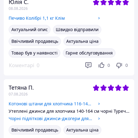
Юлія С.
08.08.2026
Печиво Колібрі 1,1 кг Клім
Актуальний опис
Швидко відправили
Ввічливий продавець
Актуальна ціна
Товар був у наявності
Гарне обслуговування
Коментарі
0
0
0
Тетяна П.
07.08.2026
Котонові штани для хлопчика 116-140 см Altun Темно сині
Утеплені джинси для хлопчика 140-164 см чорні Туреччина
Чорні підліткові джинси-джогери для хлопчика на гумці 128-164 см, утеплені джинси на байці 140-146 см
Ввічливий продавець
Актуальна ціна