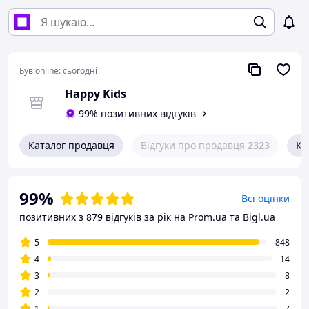
Був online:
сьогодні
Happy Kids
99% позитивних відгуків
Каталог продавця
Відгуки про продавця
2323
Ко
99%
Всі оцінки
позитивних з 879 відгуків за рік
на Prom.ua та Bigl.ua
5
848
4
14
3
8
2
2
1
7