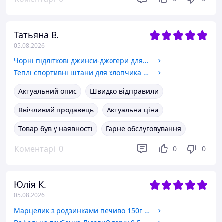
Татьяна В.
05.08.2026
Чорні підліткові джинси-джогери для хлопчика на гумці 128-164 см, утеплені джинси на байці 128-134 см
Теплі спортивні штани для хлопчика на флісі 128 см Туреччина 134 см
Актуальний опис
Швидко відправили
Ввічливий продавець
Актуальна ціна
Товар був у наявності
Гарне обслуговування
Коментарі
0
0
0
Юлія К.
05.08.2026
Марцелик з родзинками печиво 150г Лукас