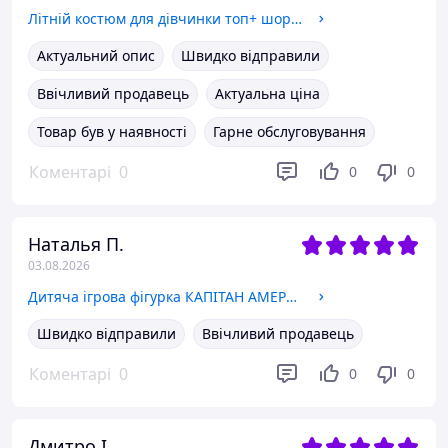
Літній костюм для дівчинки топ+ шорти 140-164 см 140 см
Актуальний опис
Швидко відправили
Ввічливий продавець
Актуальна ціна
Товар був у наявності
Гарне обслуговування
Коментарі
0
0
0
Наталья П.
03.08.2026
Дитяча ігрова фігурка КАПІТАН АМЕРИКА Avengers Месники персонаж всесвіту Марвел 30 см
Швидко відправили
Ввічливий продавець
Коментарі
0
0
0
Дмитро І.