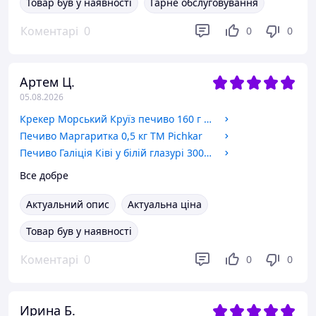
Товар був у наявності
Гарне обслуговування
Коментарі
0
0
0
Артем Ц.
05.08.2026
Крекер Морський Круїз печиво 160 г Грона
Печиво Маргаритка 0,5 кг ТМ Pichkar
Печиво Галіція Ківі у білій глазурі 300г ТМ Долина
Все добре
Актуальний опис
Актуальна ціна
Товар був у наявності
Коментарі
0
0
0
Ирина Б.