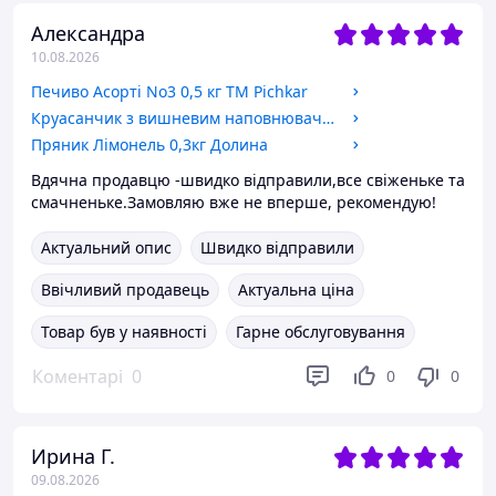
Aлександра
10.08.2026
Печиво Асорті No3 0,5 кг ТМ Pichkar
Круасанчик з вишневим наповнювачем пакет 0,225 г Лукас
Пряник Лімонель 0,3кг Долина
Вдячна продавцю -швидко відправили,все свіженьке та
смачненьке.Замовляю вже не вперше, рекомендую!
Актуальний опис
Швидко відправили
Ввічливий продавець
Актуальна ціна
Товар був у наявності
Гарне обслуговування
Коментарі
0
0
0
Ирина Г.
09.08.2026