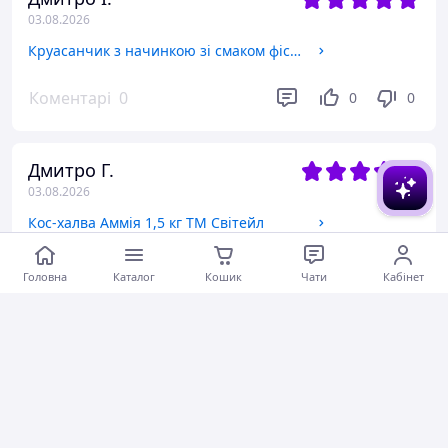
03.08.2026
Круасанчик з начинкою зі смаком фісташки 1,44 кг Лукас
Коментарі
0
0
0
Дмитро Г.
03.08.2026
Кос-халва Аммія 1,5 кг ТМ Світейл
Ввічливий продавець
Головна
Каталог
Кошик
Чати
Кабінет
Коментарі
0
0
0
Оксана Р.
02.08.2026
Печиво Злата Їжачок 0,5 кг ТМ Pichkar