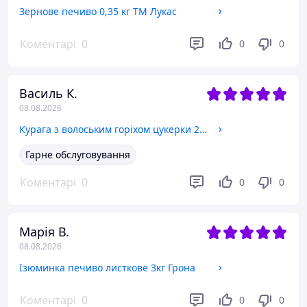
Зернове печиво 0,35 кг ТМ Лукас
Коментарі
0
0
0
Василь К.
08.08.2026
Курага з волоським горіхом цукерки 2,5 кг Марія
Гарне обслуговування
Коментарі
0
0
0
Марія В.
08.08.2026
Ізюминка печиво листкове 3кг Грона
Коментарі
0
0
0