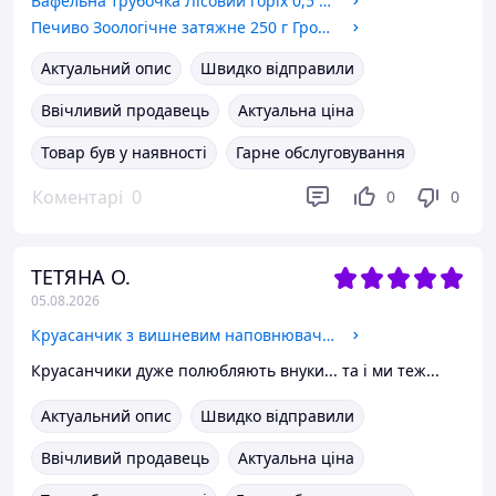
Вафельна трубочка Лісовий горіх 0,5 кг ТМ Долина
Печиво Зоологічне затяжне 250 г Грона
Актуальний опис
Швидко відправили
Ввічливий продавець
Актуальна ціна
Товар був у наявності
Гарне обслуговування
Коментарі
0
0
0
ТЕТЯНА О.
05.08.2026
Круасанчик з вишневим наповнювачем 1,44 кг
Круасанчики дуже полюбляють внуки... та і ми теж...
Актуальний опис
Швидко відправили
Ввічливий продавець
Актуальна ціна