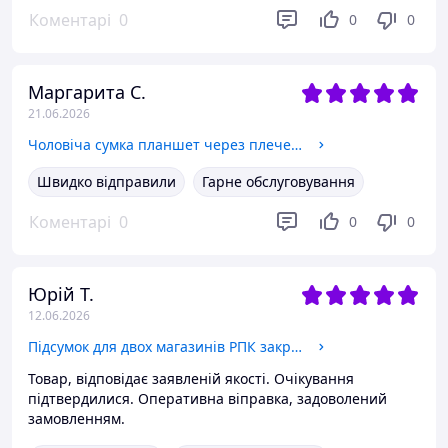
Коментарі
0
0
0
Маргарита С.
21.06.2026
Чоловіча сумка планшет через плече 23х26х6, шкіряна барсетка Tiding Bag SK A75-181 чорна
Швидко відправили
Гарне обслуговування
Коментарі
0
0
0
Юрій Т.
12.06.2026
Підсумок для двох магазинів РПК закритого типу (на фастексі) Піксель
Товар, відповідає заявленій якості. Очікування
підтвердилися. Оперативна віправка, задоволений
замовленням.