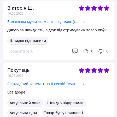
Вікторія Ш.
10.06.2026
Балаклава мультикам літня кулмакс (coolmax) Розмір - M-L (54-58см)
Дякую за швидкість, відгук від отримувача"товар ок👍"
Швидко відправили
Коментарі
0
0
0
Покупець
10.06.2026
Розкладний каремат на 6 секцій (мультикам)
Все добре
Актуальний опис
Швидко відправили
Актуальна ціна
Товар був у наявності