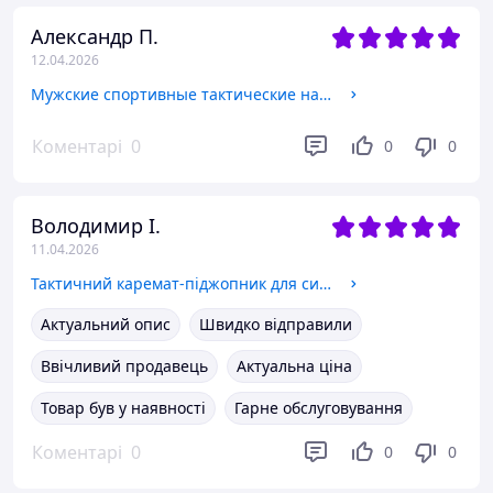
Александр П.
12.04.2026
Мужские спортивные тактические наручные часы Skmei Neon 10 Bar
Коментарі
0
0
0
Володимир І.
11.04.2026
Тактичний каремат-піджопник для сидіння
Актуальний опис
Швидко відправили
Ввічливий продавець
Актуальна ціна
Товар був у наявності
Гарне обслуговування
Коментарі
0
0
0