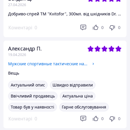
27.04.2026
Добриво-спрей ТМ "Kvitofor", 300мл. від шкідників Dr. Ефект
Коментарі
0
0
0
Александр П.
19.04.2026
Мужские спортивные тактические наручные часы Skmei Neon 10 Bar
Вещь
Актуальний опис
Швидко відправили
Ввічливий продавець
Актуальна ціна
Товар був у наявності
Гарне обслуговування
Коментарі
0
0
0