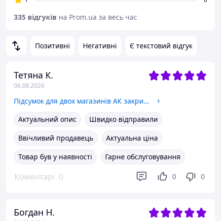
335 відгуків
на Prom.ua за весь час
Позитивні
Негативні
Є текстовий відгук
Тетяна К.
06.08.2026
Підсумок для двох магазинів АК закритого типу на фастексі (Піксель)
Актуальний опис
Швидко відправили
Ввічливий продавець
Актуальна ціна
Товар був у наявності
Гарне обслуговування
Коментарі
0
0
0
Богдан Н.