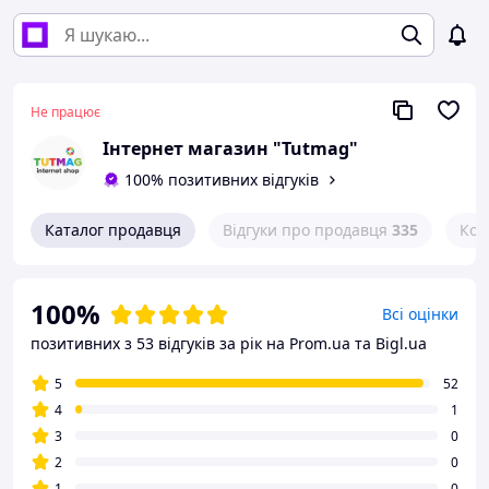
Не працює
Інтернет магазин "Tutmag"
100% позитивних відгуків
Каталог продавця
Відгуки про продавця
335
Кон
100%
Всі оцінки
позитивних з 53 відгуків за рік
на Prom.ua та Bigl.ua
5
52
4
1
3
0
2
0
1
0