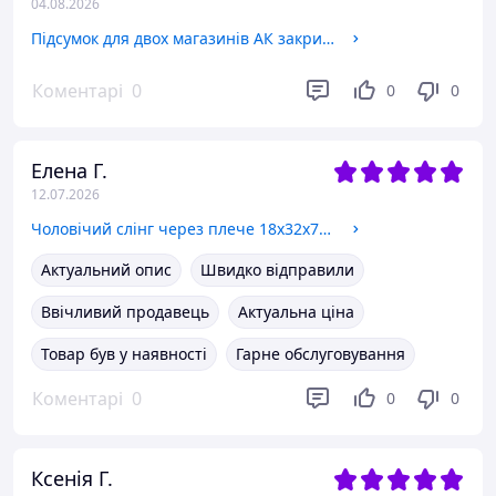
04.08.2026
Підсумок для двох магазинів АК закритого типу на фастексі (Піксель)
Коментарі
0
0
0
Елена Г.
12.07.2026
Чоловічий слінг через плече 18х32х7, шкіряна бананка нагрудна, сумка рюкзак Tiding Bag 33737 чорна
Актуальний опис
Швидко відправили
Ввічливий продавець
Актуальна ціна
Товар був у наявності
Гарне обслуговування
Коментарі
0
0
0
Ксенія Г.