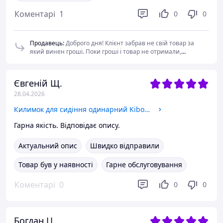
Коментарі
1
0
0
Продавець
:
Доброго дня! Клієнт забрав не свій товар за
який винен гроші. Поки гроші і товар не отримали,
відправки нового замовлення не очікуйте. Не рекомендую
данного клієнта.
Євгеній Щ.
28.04.2026
Килимок для сидіння одинарний Kiborg П-1 Кордура Піксель
Гарна якість. Відповідає опису.
Актуальний опис
Швидко відправили
Товар був у наявності
Гарне обслуговування
Коментарі
0
0
0
Богдан Ц.