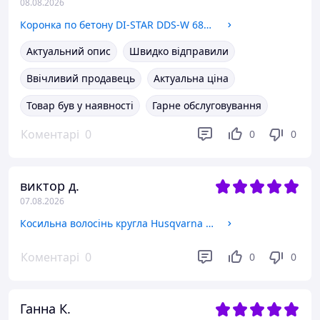
08.08.2026
Коронка по бетону DI-STAR DDS-W 68x65xМ16 T-Concrete / SDS-Plus (17982091081)
Актуальний опис
Швидко відправили
Ввічливий продавець
Актуальна ціна
Товар був у наявності
Гарне обслуговування
Коментарі
0
0
0
виктор д.
07.08.2026
Косильна волосінь кругла Husqvarna Opti Round 3.3 мм 75 м (5976688-50)
Коментарі
0
0
0
Ганна К.