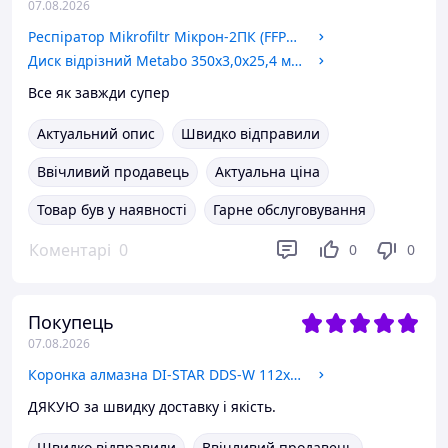
07.08.2026
Респіратор Mikrofiltr Мікрон-2ПК (FFP2) с клапаном
Диск відрізний Metabo 350x3,0x25,4 мм, Flexiamant super 41, A 30-R (616327000)
Все як завжди супер
Актуальний опис
Швидко відправили
Ввічливий продавець
Актуальна ціна
Товар був у наявності
Гарне обслуговування
Коментарі
0
0
0
Покупець
07.08.2026
Коронка алмазна DI-STAR DDS-W 112x450x1 1/4 UNC RS6 (10170085183)
ДЯКУЮ за швидку доставку і якість.
Швидко відправили
Ввічливий продавець