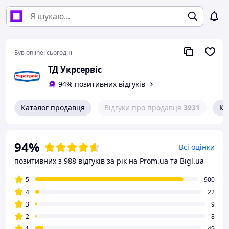
Був online:
сьогодні
ТД Укрсервіс
94% позитивних відгуків
Каталог продавця
Відгуки про продавця
3931
Ко
94%
Всі оцінки
позитивних з 988 відгуків за рік
на Prom.ua та Bigl.ua
5
900
4
22
3
9
2
8
1
49