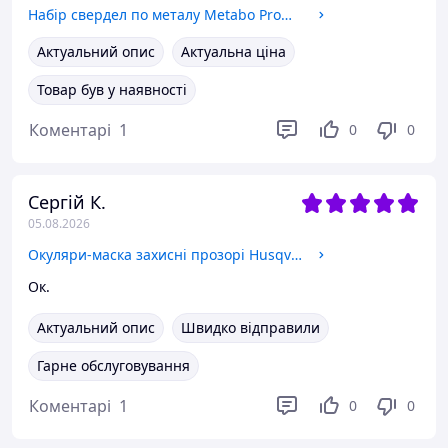
Набір свердел по металу Metabo Promotion HSS-R, SP 25 шт Ø 1-13 мм (627152000)
Актуальний опис
Актуальна ціна
Товар був у наявності
Коментарі
1
0
0
Сергій К.
05.08.2026
Окуляри-маска захисні прозорі Husqvarna Goggles (5449639-01)
Ок.
Актуальний опис
Швидко відправили
Гарне обслуговування
Коментарі
1
0
0