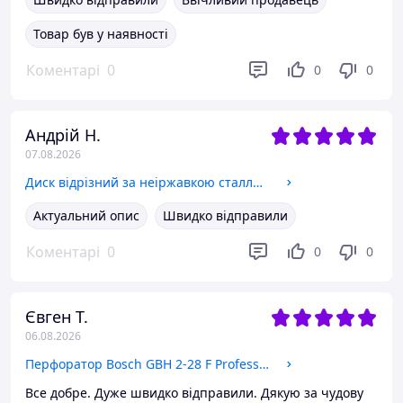
Товар був у наявності
Коментарі
0
0
0
Андрій Н.
07.08.2026
Диск відрізний за неіржавкою сталлю KLINGSPOR EDGE SPECIAL (125x1.2x22.2 мм) (317820)
Актуальний опис
Швидко відправили
Коментарі
0
0
0
Євген Т.
06.08.2026
Перфоратор Bosch GBH 2-28 F Professional у пластиковому кейсі (0611267600)
Все добре. Дуже швидко відправили. Дякую за чудову