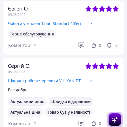
Євген О.
05.08.2026
Чоботи утеплені Talan Standart 405у (40-46)
Гарне обслуговування
Коментарі
1
0
0
Сергій О.
05.08.2026
Шкіряні робочі черевики VULKAN DTA002 Євростандарт р.42
Все добре.
Актуальний опис
Швидко відправили
Актуальна ціна
Товар був у наявності
Коментарі
1
0
0