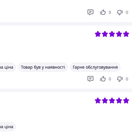
0
0
а ціна
Товар був у наявності
Гарне обслуговування
0
0
а ціна