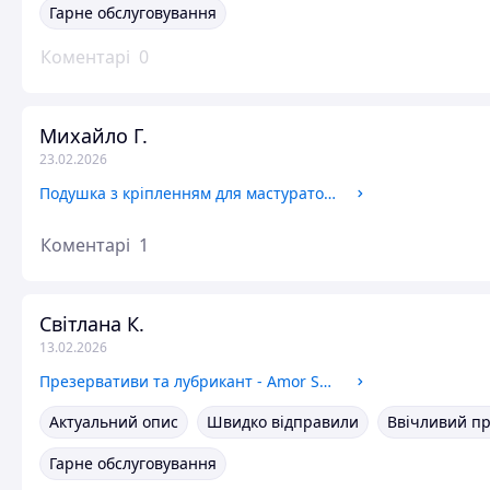
Гарне обслуговування
Коментарі
0
Михайло Г.
23.02.2026
Подушка з кріпленням для мастуратора Kiiroo Keon Pillow and Strap, 3 позиції
Коментарі
1
Світлана К.
13.02.2026
Презервативи та лубрикант - Amor Set Mix Condom, 100 шт. and Vibratissimo Play Gel Med, 250 мл
Актуальний опис
Швидко відправили
Ввічливий п
Гарне обслуговування