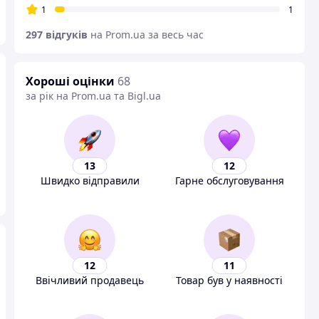
1
1
297 відгуків
на Prom.ua за весь час
Хороші оцінки
68
за рік на Prom.ua та Bigl.ua
13
12
Швидко відправили
Гарне обслуговування
12
11
Ввічливий продавець
Товар був у наявності