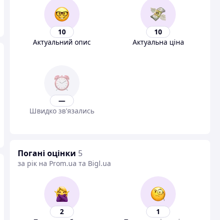
10
10
Актуальний опис
Актуальна ціна
—
Швидко зв'язались
Погані оцінки
5
за рік на Prom.ua та Bigl.ua
2
1