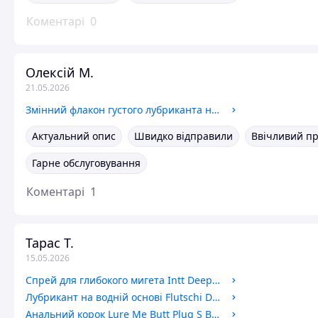
Коментарі
0
Олексій М.
21.05.2026
Змінний флакон густого лубриканта на водній основі Tenga Lotion Refill Mild (170 мл)
Актуальний опис
Швидко відправили
Ввічливий п
Гарне обслуговування
Коментарі
1
Тарас Т.
15.05.2026
Спрей для глибокого мигета Intt Deep Throat Oral Spray (12 мл)
Лубрикант на водній основі Flutschi Das Original, 200 мл
Анальний корок Lure Me Butt Plug S Black