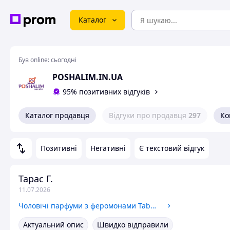
Каталог
Був online:
сьогодні
POSHALIM.IN.UA
95% позитивних відгуків
Каталог продавця
Відгуки про продавця
297
Ко
Позитивні
Негативні
Є текстовий відгук
Тарас Г.
11.07.2026
Чоловічі парфуми з феромонами Taboo Domination 50 мл стійкий аромат для впевненого чоловіка
Актуальний опис
Швидко відправили