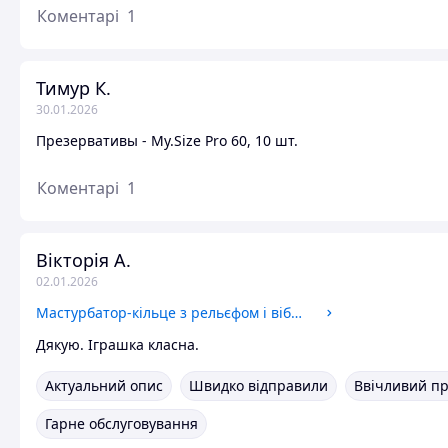
Коментарі
1
Тимур К.
30.01.2026
Презервативы - My.Size Pro 60, 10 шт.
Коментарі
1
Вікторія А.
02.01.2026
Мастурбатор-кільце з рельєфом і вібрацією Satisfyer Ring Stroker, чорний
Дякую. Іграшка класна.
Актуальний опис
Швидко відправили
Ввічливий п
Гарне обслуговування