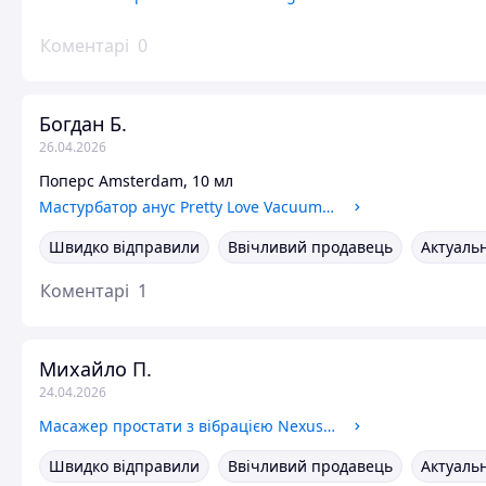
Коментарі
0
Богдан Б.
26.04.2026
Поперс Amsterdam, 10 мл
Мастурбатор анус Pretty Love Vacuum Cup Masturbator Anus 18 см реалістичний чоловічий мастурбатор з рельєфною текстурою
Швидко відправили
Ввічливий продавець
Актуальн
Коментарі
1
Михайло П.
24.04.2026
Масажер простати з вібрацією Nexus G-Play Plus L Purple
Швидко відправили
Ввічливий продавець
Актуальн