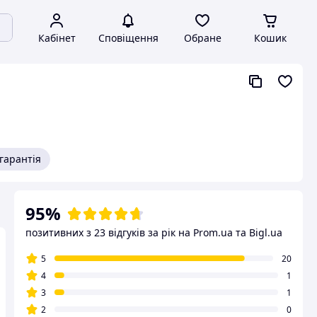
Кабінет
Сповіщення
Обране
Кошик
гарантія
95%
позитивних з 23 відгуків за рік
на Prom.ua та Bigl.ua
5
20
4
1
3
1
2
0