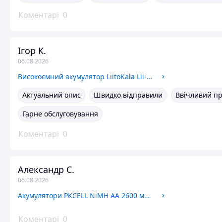
Коментарі
0
Ігор К.
06.08.2026
Високоємний акумулятор LiitoKala Lii-35A 3500mAh 10A Li-Ion Panasonic lii 35A 18650 для повербанка ліхтаря іграшок
Актуальний опис
Швидко відправили
Ввічливий п
Гарне обслуговування
Коментарі
0
Александр С.
06.08.2026
Акумулятори PKCELL NiMH AA 2600 мАг 1.2В нікель-металогідрид АА 2 шт в упаковці блістер Ni MH
Коментарі
0