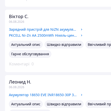
Віктор С.
06.08.2026
Зарядний пристрій для NiZN акумуляторів чотирьох канальний ААА/АА PKCELL 8186 Ni-Zn
PKCELL Ni-Zn AA 2500mWh Нікель-цинковий акумулятор АА
Актуальний опис
Швидко відправили
Ввічливий п
Гарне обслуговування
Коментарі
0
Леонид Н.
06.08.2026
Акумулятор 18650 EVE INR18650-30P 3000mAh 30A Li-ion високотоковий оригінал для шурупокрута дрелі пилки
Актуальний опис
Швидко відправили
Ввічливий п