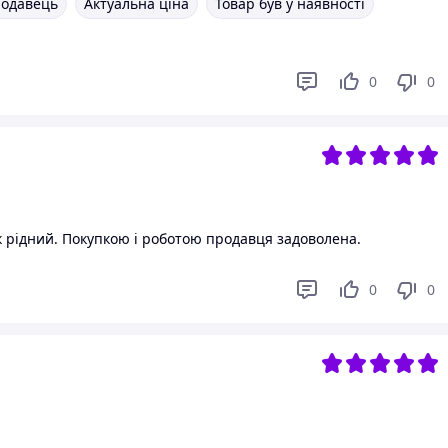
родавець
Актуальна ціна
Товар був у наявності
0
0
к рідний. Покупкою і роботою продавця задоволена.
0
0