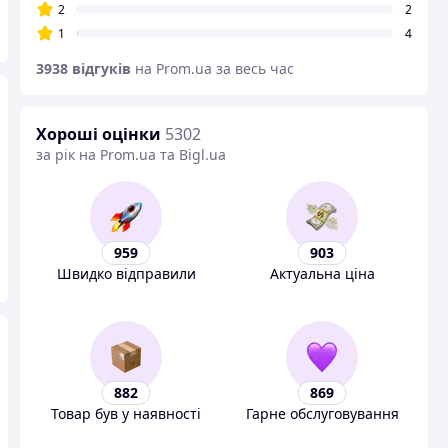
2
2
1
4
3938 відгуків
на Prom.ua за весь час
Хороші оцінки
5302
за рік на Prom.ua та Bigl.ua
959
903
Швидко відправили
Актуальна ціна
882
869
Товар був у наявності
Гарне обслуговування