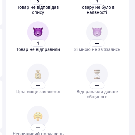
5
1
Товар не відповідав
Товару не було в
опису
наявності
1
—
Товар не відправили
Зі мною не зв'язались
—
—
Ціна вище заявленої
Відправляли довше
обіцяного
—
Неввічливий продавець