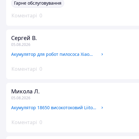
Гарне обслуговування
Коментарі
0
Сергей В.
05.08.2026
Акумулятор для робот пилососа Xiaomi Roborock S50 S51 S55 S5 S6 S7 S8 Q7 Q8 E5 6400 mAh Li-ion 14,4В ROKKEVOLT змінний акумулятор
Коментарі
0
Микола Л.
05.08.2026
Акумулятор 18650 високотоковий LiitoKala HG2 18650 3000 mAh 20A Li-Ion LG Lii-HG2
Коментарі
0