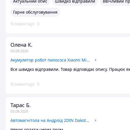
Актуальний опис
Швидко відправили
Ввічливий п
Гарне обслуговування
Коментарі
0
Олена К.
03.08.2026
Акумулятор робот пилососа Xiaomi Mi Robot Vacuum Mop Essential MJSTG1, Mijia G1, SKV4136GL SKV4135CN 3200 мАг 14,4В Rokkevolt
Все швидко відправили. Товар відповідає опису. Працює я
Коментарі
0
Тарас Б.
03.08.2026
Автомагнітола на Андроїд 2DIN Dakota K2001N 1gb/16gb екран 7 дюймів WiFi Bluetooth GPS навігація 2 ДІН
Немає оплати через пром