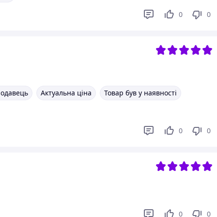
0
0
родавець
Актуальна ціна
Товар був у наявності
0
0
0
0