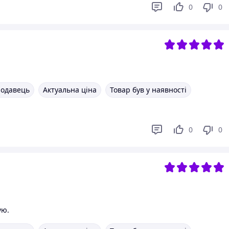
0
0
родавець
Актуальна ціна
Товар був у наявності
0
0
ую.