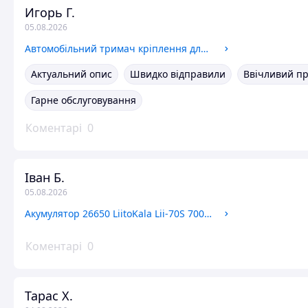
Игорь Г.
05.08.2026
Автомобільний тримач кріплення для планшета DAKOTA SteelBall 90 на лобове скло присоска 90 мм автокріплення
Актуальний опис
Швидко відправили
Ввічливий п
Гарне обслуговування
Коментарі
0
Іван Б.
05.08.2026
Акумулятор 26650 LiitoKala Lii-70S 7000 мА·год оригінальний високої ємності 21А літій-іонна батарея 26650
Коментарі
0
Тарас Х.