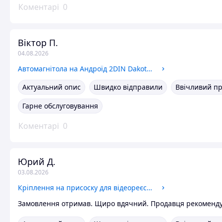
Коментарі
0
Віктор П.
04.08.2026
Автомагнітола на Андроїд 2DIN Dakota K2001N 1gb/16gb екран 7 дюймів WiFi Bluetooth GPS навігація 2 ДІН
Актуальний опис
Швидко відправили
Ввічливий п
Гарне обслуговування
Коментарі
0
Юрий Д.
03.08.2026
Кріплення на присоску для відеореєстратора Xiaomi 70mai Smart Wi-Fi Car DVR 1S Midrive D06 і 70mai M300/M310
Замовлення отримав. Щиро вдячний. Продавця рекоменд