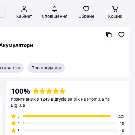
Кабінет
Сповіщення
Обране
Кошик
, Акумулятори
 гарантія
Про продавця
100%
позитивних з 1249 відгуків за рік
на Prom.ua та
Bigl.ua
5
1225
4
18
3
0