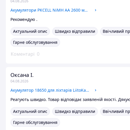
04.08.2026
Акумулятори PKCELL NiMH AA 2600 мАг 1.2В нікель-металогідрид АА 2 шт в упаковці блістер Ni MH
Рекомендую .
Актуальний опис
Швидко відправили
Ввічливий п
Гарне обслуговування
Коментарі
0
Оксана І.
04.08.2026
Акумулятор 18650 для ліхтарів LiitoKala Lii-34B NCR18650B 3400mAh 6A Li-Ion оригінал для повербанків
Реагують швидко. Товар відповідає заявленій якості. Дякую
Актуальний опис
Швидко відправили
Ввічливий п
Гарне обслуговування