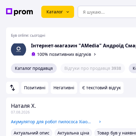
Каталог
Був online:
сьогодні
Інтернет-магазин "AMedia" Андроїд Сма
100% позитивних відгуків
Каталог продавця
Відгуки про продавця
3938
К
Позитивні
Негативні
Є текстовий відгук
Наталя Х.
07.08.2026
Акумулятор для робот пилососа Xiaomi Roborock S50 S51 S55 S5 S6 S7 S8 Q7 Q8 E5 6400 mAh Li-ion 14,4В ROKKEVOLT змінний акумулятор
Актуальний опис
Актуальна ціна
Товар був у наявн