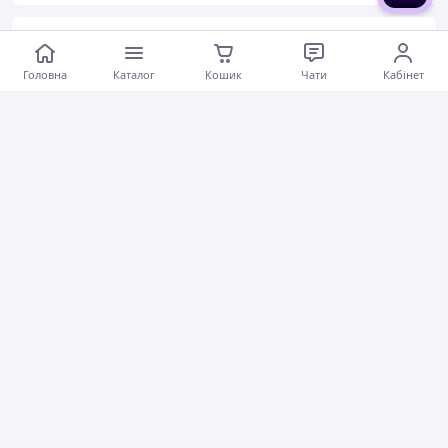
Наталья Д.
18.07.2026
Головна
Каталог
Кошик
Чати
Кабінет
Футболка LOYS PINK FLOYD The Wall Чорний XL
Коментарі
0
0
0
Вадим Ю.
15.07.2026
Футболка LOYS унісекс Katatonia (Brave Murder Day) чорний S
Актуальний опис
Швидко відправили
Ввічливий продавець
Актуальна ціна
Товар був у наявності
Гарне обслуговування
Коментарі
0
0
0