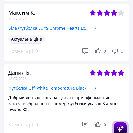
Максим К.
19.07.2026
Біла Футболка LOYS Chrome Hearts Logo унісекс Хром Хартс L
Актуальна ціна
Коментарі
0
0
0
Данил Б.
18.07.2026
Футболка Off-White Temperature Black Not original S
Добрый день хотел у вас узнать при оформление
заказа выбрал не тот номер футболки указал S а мне
нужно XXL
Коментарі
0
0
0