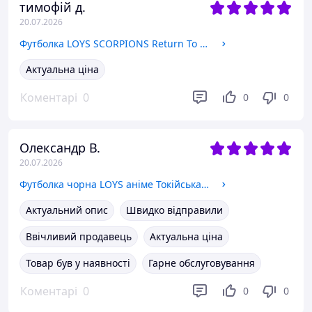
тимофій д.
20.07.2026
Футболка LOYS SCORPIONS Return To Forever Чорний XL
Актуальна ціна
Коментарі
0
0
0
Олександр В.
20.07.2026
Футболка чорна LOYS аніме Токійська Гуль S
Актуальний опис
Швидко відправили
Ввічливий продавець
Актуальна ціна
Товар був у наявності
Гарне обслуговування
Коментарі
0
0
0