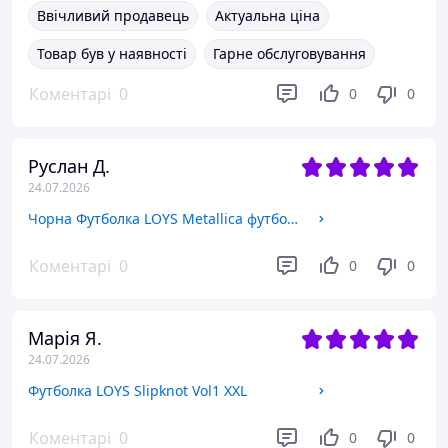
Ввічливий продавець
Актуальна ціна
Товар був у наявності
Гарне обслуговування
Коментарі
0
0
0
Руслан Д.
24.07.2026
Чорна Футболка LOYS Metallica футболки Металіка унісекс Металіка L
Коментарі
0
0
0
Марія Я.
24.07.2026
Футболка LOYS Slipknot Vol1 XXL
Коментарі
0
0
0