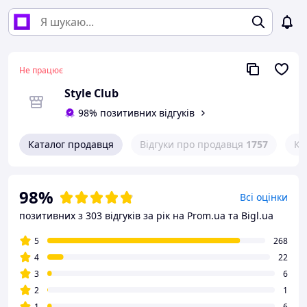
Не працює
Style Club
98% позитивних відгуків
Каталог продавця
Відгуки про продавця
1757
Ко
98%
Всі оцінки
позитивних з 303 відгуків за рік
на Prom.ua та Bigl.ua
5
268
4
22
3
6
2
1
1
6