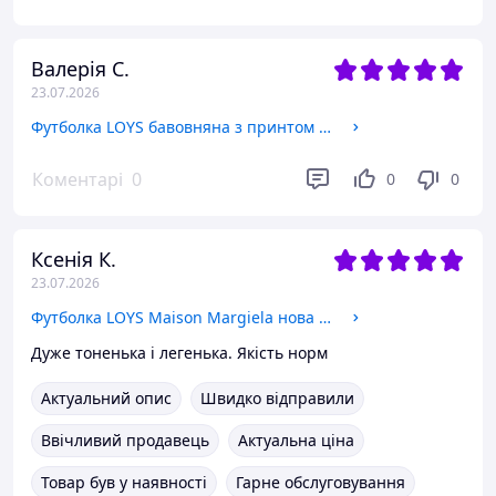
Валерія С.
23.07.2026
Футболка LOYS бавовняна з принтом Armani армані sk8 Art.005 XS
Коментарі
0
0
0
Ксенія К.
23.07.2026
Футболка LOYS Maison Margiela нова якісна Футболка LOYS з 100% бавовни чорна хаке біла XS
Дуже тоненька і легенька. Якість норм
Актуальний опис
Швидко відправили
Ввічливий продавець
Актуальна ціна
Товар був у наявності
Гарне обслуговування