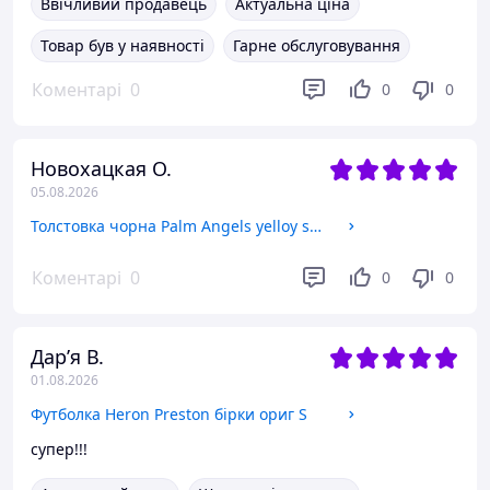
Ввічливий продавець
Актуальна ціна
Товар був у наявності
Гарне обслуговування
Коментарі
0
0
0
Новохацкая О.
05.08.2026
Толстовка чорна Palm Angels yelloy spray худі Палм Анжелс S
Коментарі
0
0
0
Дарʼя В.
01.08.2026
Футболка Heron Preston бірки ориг S
супер!!!