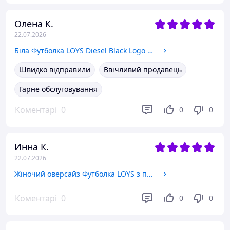
Олена К.
22.07.2026
Біла Футболка LOYS Diesel Black Logo футболки Дизель унісекс M
Швидко відправили
Ввічливий продавець
Гарне обслуговування
Коментарі
0
0
0
Инна К.
22.07.2026
Жіночий оверсайз Футболка LOYS з принтом Харадзюку y2k Червоний XL
Коментарі
0
0
0