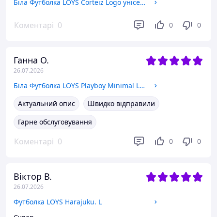
Біла Футболка LOYS Corteiz Logo унісекс Кортеїз Кортез XS
Коментарі
0
0
0
Ганна О.
26.07.2026
Біла Футболка LOYS Playboy Minimal Logo футболки Плейбой унісекс M
Актуальний опис
Швидко відправили
Гарне обслуговування
Коментарі
0
0
0
Віктор В.
26.07.2026
Футболка LOYS Harajuku. L