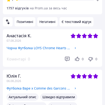
1757 відгуків
на Prom.ua за весь час
Позитивні
Негативні
Є текстовий відгук
Анастасія К.
07.08.2026
Чорна Футболка LOYS Chrome Hearts Logo унісекс Хром Хартс XS
Коментарі
0
0
0
Юлія Г.
06.08.2026
Футболка Bape x Comme des Garcons Топ L
Актуальний опис
Швидко відправили