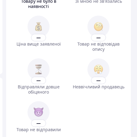
Товару не було в
Зі мною не зв'язались
наявності
—
—
Ціна вище заявленої
Товар не відповідав
опису
—
—
Відправляли довше
Неввічливий продавець
обіцяного
—
Товар не відправили