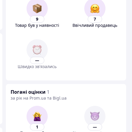
9
7
Товар був у наявності
Ввічливий продавець
—
Швидко зв'язались
Погані оцінки
1
за рік на Prom.ua та Bigl.ua
1
—