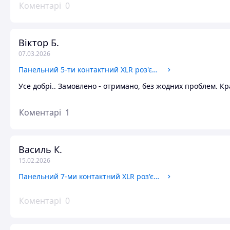
Коментарі
0
Віктор Б.
07.03.2026
Панельний 5-ти контактний XLR роз'єм AMPHENOL AC5MDZ
Усе добрі.. Замовлено - отримано, без жодних проблем. Кр
Коментарі
1
Василь К.
15.02.2026
Панельний 7-ми контактний XLR роз'єм AMPHENOL AC7MDZ
Коментарі
0