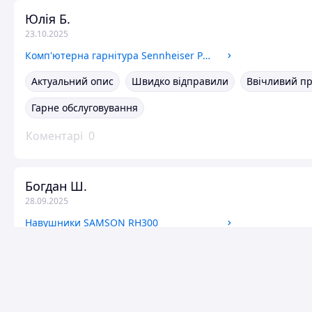
Юлія Б.
23.10.2025
Комп'ютерна гарнітура Sennheiser PC 3 CHAT
Актуальний опис
Швидко відправили
Ввічливий п
Гарне обслуговування
Коментарі
0
Богдан Ш.
28.09.2025
Навушники SAMSON RH300
Коментарі
0
Сергій К.