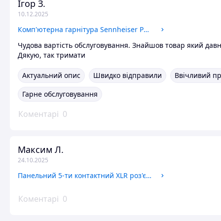
Ігор З.
10.12.2025
Комп'ютерна гарнітура Sennheiser PC 310
Чудова вартість обслуговування. Знайшов товар який давн
Дякую, так тримати
Актуальний опис
Швидко відправили
Ввічливий п
Гарне обслуговування
Коментарі
0
Максим Л.
24.10.2025
Панельний 5-ти контактний XLR роз'єм AMPHENOL AC5MDZ
Коментарі
0