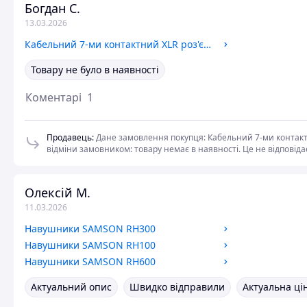
Богдан С.
13.03.2026
Кабельний 7-ми контактний XLR роз'єм AMPHENOL AC7M
Товару не було в наявності
Коментарі
1
Продавець
:
Дане замовлення покупця: Кабельний 7-ми контактн
відміни замовником: товару немає в наявності. Це не відповідає
момент !!!!! Ви напевно помилились з вибором типу роз'єму і 
помилкове замовлення. Вавжаємо даний негативний відгук бузп
Олексій М.
11.03.2026
Навушники SAMSON RH300
Навушники SAMSON RH100
Навушники SAMSON RH600
Актуальний опис
Швидко відправили
Актуальна ці