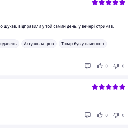
о шукав, відправили у той самий день, у вечері отримав.
родавець
Актуальна ціна
Товар був у наявності
0
0
0
0