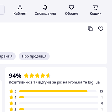
Кабінет
Сповіщення
Обране
Кошик
арантія
Про продавця
94%
позитивних з 17 відгуків за рік
на Prom.ua та Bigl.ua
5
15
4
1
3
0
2
1