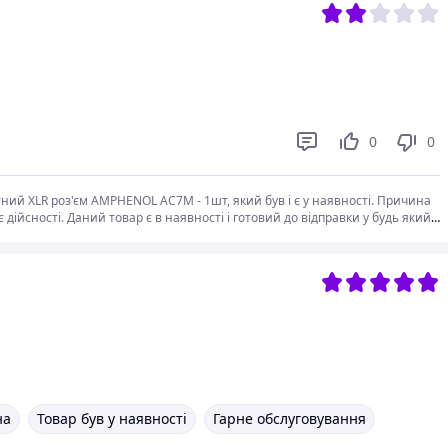
0
0
ий XLR роз'єм AMPHENOL AC7M - 1шт, який був і є у наявності. Причина
 дійсності. Даний товар є в наявності і готовий до відправки у будь який
тому коректніше було вказати причину відмови при скасуванні замовлення:
ідставним. Замовник не розібрався у суті питання.
на
Товар був у наявності
Гарне обслуговування