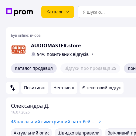
Каталог
Був online:
вчора
AUDIOMASTER.store
94% позитивних відгуків
Каталог продавця
Відгуки про продавця
25
Кон
Позитивні
Негативні
Є текстовий відгук
Олександра Д.
16.07.2026
48-канальний симетричний патч-бей SAMSON S-Patch Plus
Актуальний опис
Швидко відправили
Ввічливий п