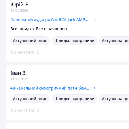
Юрій Б.
10.01.2026
Панельний аудіо роз'єм RCA Jack AMPHENOL ACJD
Все швидко. Все в наявності.
Актуальний опис
Швидко відправили
Актуальна ці
Коментарі
0
Іван З.
11.12.2025
48-канальний симетричний патч-бей SAMSON S-Patch Plus
Актуальний опис
Швидко відправили
Актуальна ці
Коментарі
0