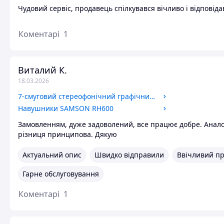
Чудовий сервіс, продавець спілкувався вічливо і відповіда
Коментарі
1
Виталий К.
18.03.2026
7-смуговий стереофонічний графічний еквалайзер SAMSON S-equalizer
Навушники SAMSON RH600
Замовленням, дуже задоволений, все працює добре. Анало
різниця принципова. Дякую
Актуальний опис
Швидко відправили
Ввічливий п
Гарне обслуговування
Коментарі
1