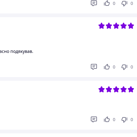
0
0
асно подякував.
0
0
0
0