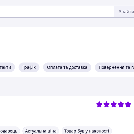
Знайти
такти
Графік
Оплата та доставка
Повернення та г
родавець
Актуальна ціна
Товар був у наявності