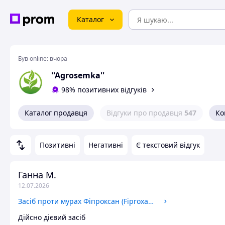
Каталог
Був online:
вчора
''Agrosemka''
98% позитивних відгуків
Каталог продавця
Відгуки про продавця
547
Ко
Позитивні
Негативні
Є текстовий відгук
Ганна М.
12.07.2026
Засіб проти мурах Фіпроксан (Fiproxan) 250 грам Best Pest
Дійсно дієвий засіб