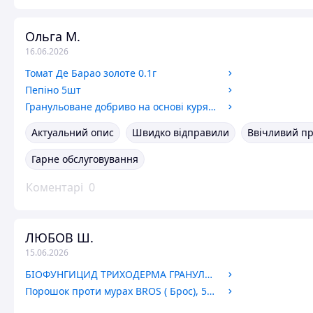
Ольга М.
16.06.2026
Томат Де Барао золоте 0.1г
Пепіно 5шт
Гранульоване добриво на основі курячого посліду "Курник", 2 кг
Актуальний опис
Швидко відправили
Ввічливий п
Гарне обслуговування
Коментарі
0
ЛЮБОВ Ш.
15.06.2026
БІОФУНГИЦИД ТРИХОДЕРМА ГРАНУЛА 1 КГ НА ВАГУ, BIONORMA
Порошок проти мурах BROS ( Брос), 500г оригінал Польща