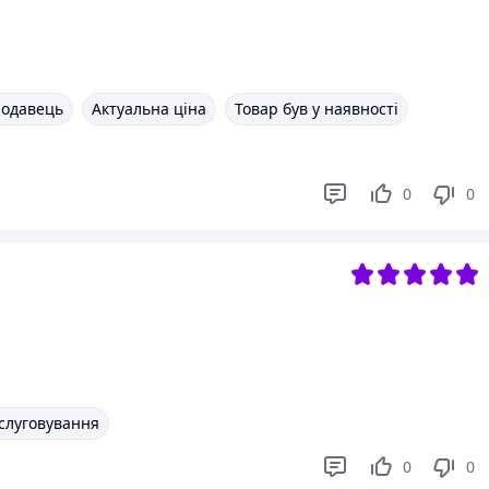
родавець
Актуальна ціна
Товар був у наявності
0
0
слуговування
0
0