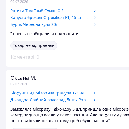
09.07.2026
Ротики Том Тамб Суміш 0.2г
Капуста броколі Стромболі F1, 15 шт Спектр сад / Hazera
Буряк Червона куля 20г
І навіть не збиралися подзвонити.
Товар не відправили
Коментарі
0
Оксана М.
02.07.2026
Біофунгіцид Мікориза гранула 1кг на вагу / Bionorma
Діхондра Срібний водоспад 5шт / PanAmerican
Замовляла мікоризу і діхондру 5 шт,прийшла одна мікориз
камер,видно,що клали у пакет насіння. Але по факту у дво
пошті вийняли,не знаю кому треба було насіння?