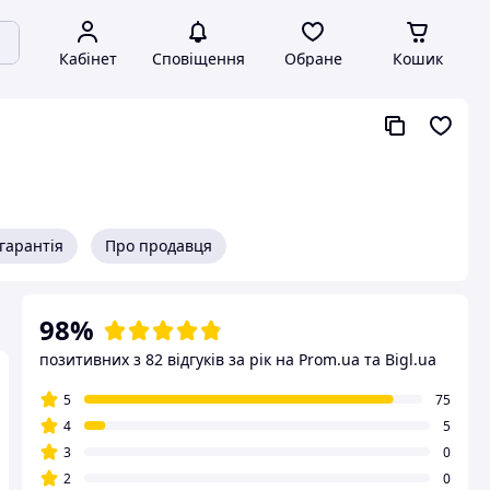
Кабінет
Сповіщення
Обране
Кошик
гарантія
Про продавця
98%
позитивних з 82 відгуків за рік
на Prom.ua та Bigl.ua
5
75
4
5
3
0
2
0