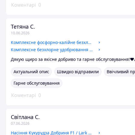
Коментарі
0
Тетяна С.
10.06.2026
Комплексне фосфорно-калійне безхлорне добриво Екоплант 5 кг
Комплексне безхлорне удобрювання ЕкоПлант 2 кг
Дякую щиро за якісне добриво та гарне обслуговування!❤
Актуальний опис
Швидко відправили
Ввічливий п
Гарне обслуговування
Коментарі
0
Світлана С.
07.06.2026
Насіння Кукурудза Добриня F1 / Lark Seeds