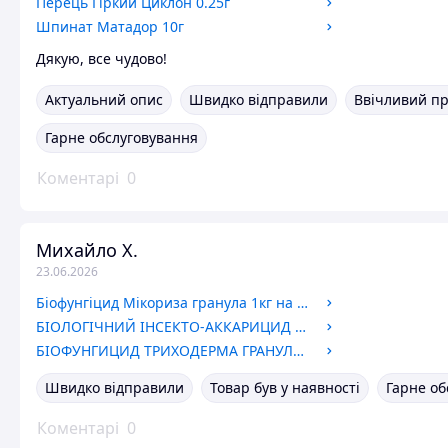
Перець Гіркий Циклон 0.25г
Шпинат Матадор 10г
Дякую, все чудово!
Актуальний опис
Швидко відправили
Ввічливий п
Гарне обслуговування
Коментарі
0
Михайло Х.
23.06.2026
Біофунгіцид Мікориза гранула 1кг на вагу / Bionorma
БІОЛОГІЧНИЙ ІНСЕКТО-АККАРИЦИД АКТОФІТ 900 МЛ / БіОВЕТ ФАРМ
БІОФУНГИЦИД ТРИХОДЕРМА ГРАНУЛА 1 КГ НА ВАГУ, BIONORMA
Швидко відправили
Товар був у наявності
Гарне об
Коментарі
0