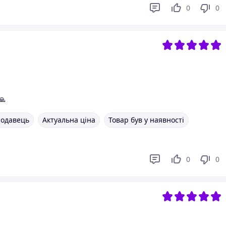
0
0
🙏
родавець
Актуальна ціна
Товар був у наявності
0
0