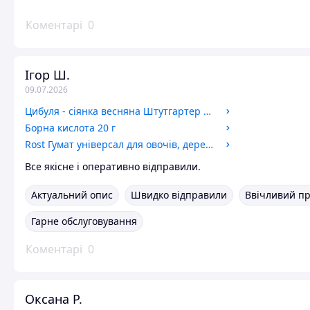
Коментарі
0
Ігор Ш.
09.07.2026
Цибуля - сіянка весняна Штутгартер Різен (Stuttgarter Riesen) / 1 кг
Борна кислота 20 г
Rost Гумат універсал для овочів, дерев та кущів 4 л
Все якісне і оперативно відправили.
Актуальний опис
Швидко відправили
Ввічливий п
Гарне обслуговування
Коментарі
0
Оксана Р.