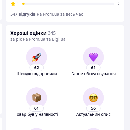
1
2
547 відгуків
на Prom.ua за весь час
Хороші оцінки
345
за рік на Prom.ua та Bigl.ua
62
61
Швидко відправили
Гарне обслуговування
61
56
Товар був у наявності
Актуальний опис