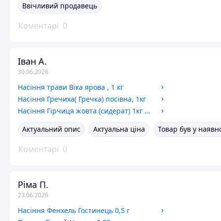
Ввічливий продавець
Коментарі
0
Іван А.
30.06.2026
Насіння трави Віка ярова , 1 кг
Насіння Гречиха( Гречка) посівна, 1кг
Насіння Гірчиця жовта (сидерат) 1кг на розвід / урожай 2024г
Актуальний опис
Актуальна ціна
Товар був у наявн
Коментарі
0
Ріма П.
23.06.2026
Насіння Фенхель Гостинець 0,5 г