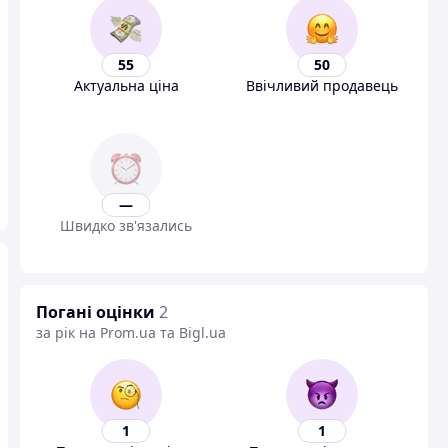
55
50
Актуальна ціна
Ввічливий продавець
—
Швидко зв'язались
Погані оцінки
2
за рік на Prom.ua та Bigl.ua
1
1