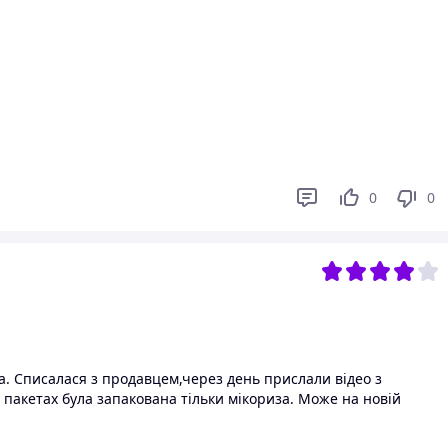
0
0
а. Списалася з продавцем,через день прислали відео з
х пакетах була запакована тільки мікориза. Може на новій