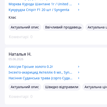
Морква Курода Шантане 1г / United Genetics
Кукурудза Спіріт F1 20 шт / Syngenta
Клас
Актуальний опис
Ввічливий продавець
Актуальна 
Коментарі
0
Наталья Н.
05.06.2026
Аліссум Гірське золото 0.2г
Інсекто-акарицид Актеллік 6 мл., Syngenta
Насіння Суданська трава (сорго Суданське),1кг
Актуальний опис
Швидко відправили
Актуальна ці
Коментарі
0