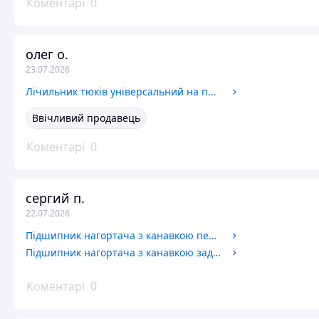
Коментарі
0
олег о.
23.07.2026
Лічильник тюків універсальний на прес-підбирачі Welger 1101.22.01.45 60.001 0995.10.01.00 60.051.01 1101220145 60001 0995100100
Ввічливий продавець
Коментарі
0
сергий п.
22.07.2026
Підшипник нагортача з канавкою передній 40*80*18 мм 6208 прес-підбирача Welger AP41 AP45 6208-2RSN DIN625 0922.12.78.00 0922127800
Підшипник нагортача з канавкою задній 35*72*17 мм 6207 прес-підбирача Welger AP41 AP45 6207-2RSN DIN625 0922.12.77.00 0922127700
Коментарі
0