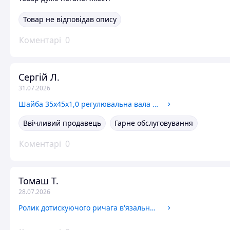
Товар не відповідав опису
Коментарі
0
Сергій Л.
31.07.2026
Шайба 35x45x1,0 регулювальна вала у язального апарату на прес-підбирач Famarol Z-511 8245-511-007-220
Ввічливий продавець
Гарне обслуговування
Коментарі
0
Томаш Т.
28.07.2026
Ролик дотискуючого ричага в'язального апарату прес-підбирача Welger 0326.14 032614 0326.14.00.00