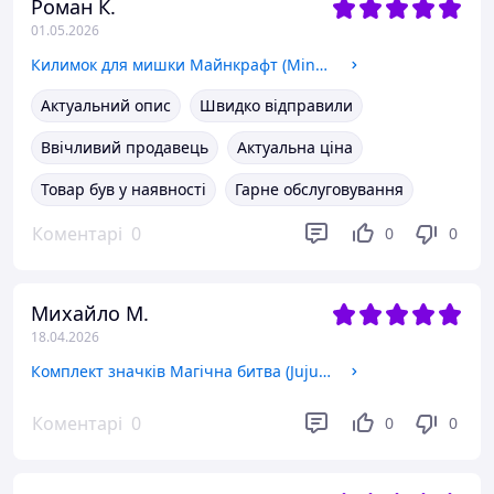
Роман К.
01.05.2026
Килимок для мишки Майнкрафт (Minecraft), коврик комп'ютерний
Актуальний опис
Швидко відправили
Ввічливий продавець
Актуальна ціна
Товар був у наявності
Гарне обслуговування
Коментарі
0
0
0
Михайло М.
18.04.2026
Комплект значків Магічна битва (Jujutsu Kaisen), декоративні значки на рюкзак, набір значків 12 шт Ø 58мм
Коментарі
0
0
0