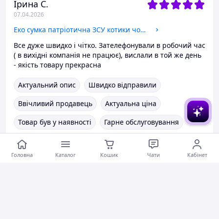
Ірина С.
07.04.2026
Еко сумка патріотична ЗСУ котики чорна саржа, шопер з принтом
Все дуже швидко і чітко. Зателефонували в робочий час
( в вихідні компанія не працює), вислали в той же день
- якість товару прекрасна
Актуальний опис
Швидко відправили
Ввічливий продавець
Актуальна ціна
Товар був у наявності
Гарне обслуговування
Коментарі
0
0
0
Головна
Каталог
Кошик
Чати
Кабінет
Лідія М.
27.03.2026
Футболка жіноча з принтом Леон кілер (Leon), футболка для жінок про Фільми/Серіали XL, Білий