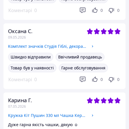
Коментарі
0
0
0
Оксана С.
09.05.2026
Комплект значків Студія Гіблі, декоративні значки на рюкзак, набір значків 12 шт Ø 58мм
Швидко відправили
Ввічливий продавець
Товар був у наявності
Гарне обслуговування
Коментарі
0
0
0
Карина Г.
07.05.2026
Кружка Кіт Пушин 330 мл Чашка Керамічна з принтом
Дуже гарна якість чашки, дякую ☺️