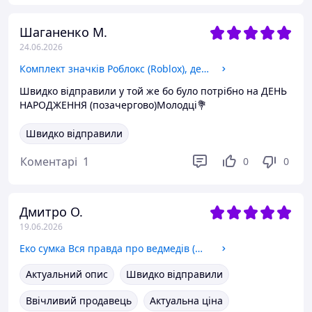
Шаганенко М.
24.06.2026
Комплект значків Роблокс (Roblox), декоративні значки на рюкзак, набір значків 12 шт Ø 58мм
Швидко відправили у той же бо було потрібно на ДЕНЬ
НАРОДЖЕННЯ (позачергово)Молодці💐
Швидко відправили
Коментарі
1
0
0
Дмитро О.
19.06.2026
Еко сумка Вся правда про ведмедів (We Bare Bears), шопер з принтом бежевий саржа
Актуальний опис
Швидко відправили
Ввічливий продавець
Актуальна ціна