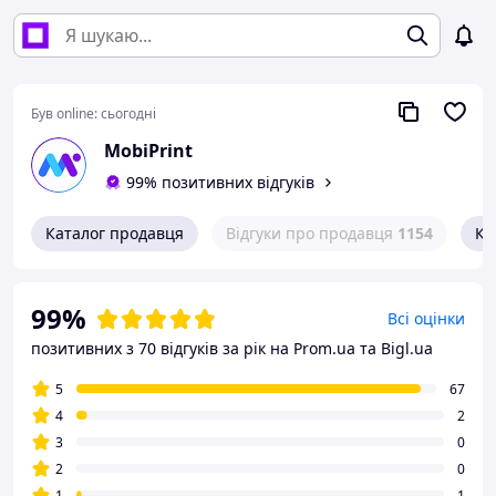
Був online:
сьогодні
MobiPrint
99% позитивних відгуків
Каталог продавця
Відгуки про продавця
1154
Ко
99%
Всі оцінки
позитивних з 70 відгуків за рік
на Prom.ua та Bigl.ua
5
67
4
2
3
0
2
0
1
1