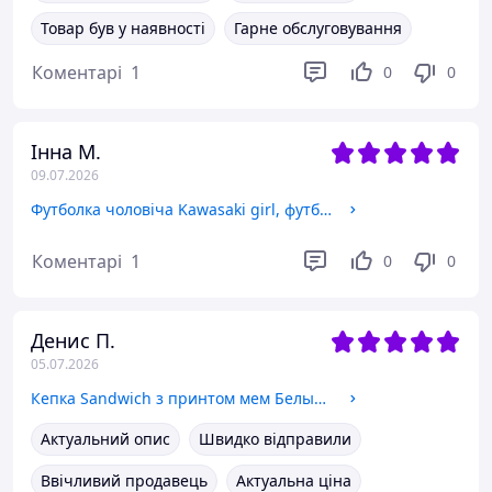
Товар був у наявності
Гарне обслуговування
Коментарі
1
0
0
Інна М.
09.07.2026
Футболка чоловіча Kawasaki girl, футболка з принтом Мото
Коментарі
1
0
0
Денис П.
05.07.2026
Кепка Sandwich з принтом мем Белый Кот с пальцем (meme Cat Middle finger) Чорний
Актуальний опис
Швидко відправили
Ввічливий продавець
Актуальна ціна