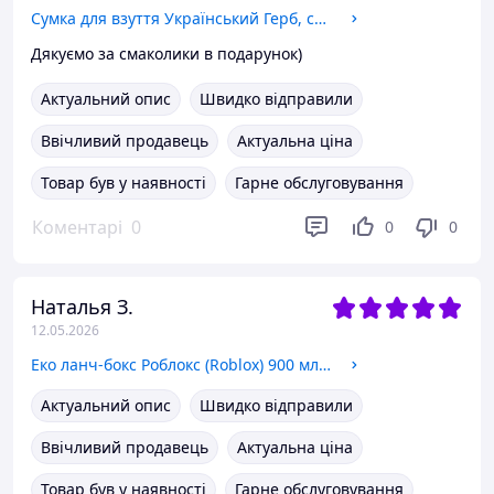
Сумка для взуття Український Герб, сумка-рюкзак дитяча Патріотичні
Дякуємо за смаколики в подарунок)
Актуальний опис
Швидко відправили
Ввічливий продавець
Актуальна ціна
Товар був у наявності
Гарне обслуговування
Коментарі
0
0
0
Наталья З.
12.05.2026
Еко ланч-бокс Роблокс (Roblox) 900 мл, контейнер для обідів з виделкою і ложкою М'ятний
Актуальний опис
Швидко відправили
Ввічливий продавець
Актуальна ціна
Товар був у наявності
Гарне обслуговування