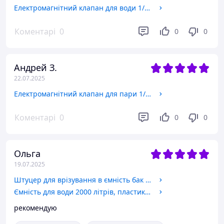
Електромагнітний клапан для води 1/2", НЗ, NBR, -10+90 °C, 21H8KB120 ODE Італія, норм. закритий електроклапан
Коментарі
0
0
0
Андрей З.
22.07.2025
Електромагнітний клапан для пари 1/4 CEME (Італія) 9922, НЗ, 180 C, 220 В нормально закритий кутовий
Коментарі
0
0
0
Ольга
19.07.2025
Штуцер для врізування в ємність бак 1 дюйма з підтискною контргайкою пластиковий. Врізка в бак, резервуар.
Ємність для води 2000 літрів, пластикова вертикальна харчова двошарова. Бак, резервуар 2000 літрів, 2 куби
рекомендую