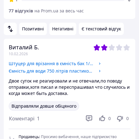
77 відгуків
на Prom.ua за весь час
Позитивні
Негативні
Є текстовий відгук
Виталий Б.
10.02.2026
Штуцер для врізання в ємність бак 1/2" дюйма з підтискною контргайкою пластиковий. Врізка для бака, резервуар.
Ємність для води 750 літрів пластикова вертикальна харчова двошарова. Бак, бочка, резервуар 750 літрів.
Двое суток не реагировали и не отвечали,по поводу
отправки,хотя писал и переспрашивал что случилось и
когда может быть доставка.
Відправляли довше обіцяного
Коментарі
1
0
0
Продавець
:
Просимо вибачення, наше підприємство