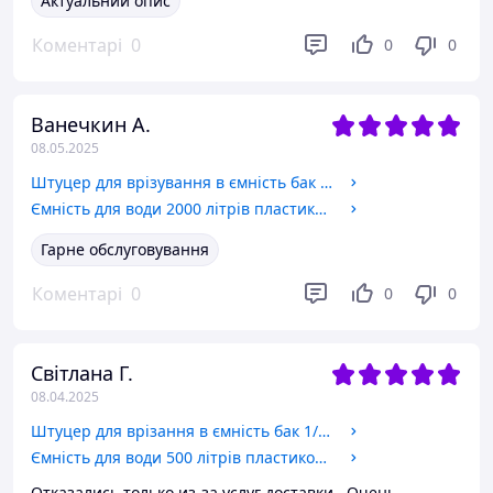
Актуальний опис
Коментарі
0
0
0
Ванечкин А.
08.05.2025
Штуцер для врізування в ємність бак 1 дюйма з підтискною контргайкою пластиковий. Врізка в бак, резервуар.
Ємність для води 2000 літрів пластикова вертикальна харчова одношарова. Бак, бочка, резервуар 2000 літрів.
Гарне обслуговування
Коментарі
0
0
0
Світлана Г.
08.04.2025
Штуцер для врізання в ємність бак 1/2" дюйма з підтискною контргайкою пластиковий. Врізка для бака, резервуар.
Ємність для води 500 літрів пластикова вертикальна харчова двошарова. Бак, бочка, резервуар 500 літрів.
Отказались только из-за услуг доставки . Очень