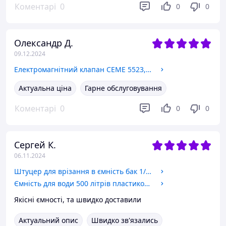
Коментарі
0
0
0
Олександр Д.
09.12.2024
Електромагнітний клапан CEME 5523, 1/8, НЗ, 2 мм, 90 °C, 220 В, нормально закритий, прямої дії. Італія.
Актуальна ціна
Гарне обслуговування
Коментарі
0
0
0
Сергей К.
06.11.2024
Штуцер для врізання в ємність бак 1/2" дюйма з підтискною контргайкою пластиковий. Врізка для бака, резервуар.
Ємність для води 500 літрів пластикова вертикальна харчова двошарова. Бак, бочка, резервуар 500 літрів.
Якісні ємності, та швидко доставили
Актуальний опис
Швидко зв'язались