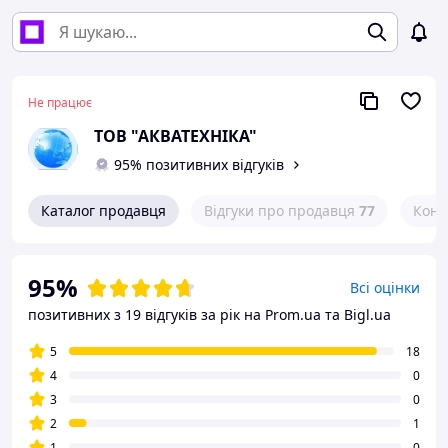
Не працює
ТОВ "АКВАТЕХНІКА"
95% позитивних відгуків
Каталог продавця
Відгуки про продавця
77
Конт
95%
Всі оцінки
позитивних з 19 відгуків за рік
на Prom.ua та Bigl.ua
5
18
4
0
3
0
2
1
1
0