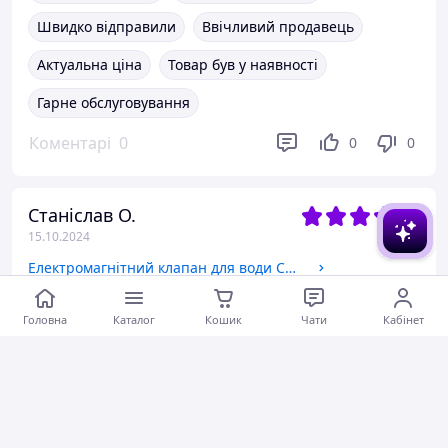
Швидко відправили
Ввічливий продавець
Актуальна ціна
Товар був у наявності
Гарне обслуговування
Коментарі
0
0
0
Станіслав О.
15.10.2024
Електромагнітний клапан для води CEME 6610, 1/4, НЗ, 3 мм, 90 °C, 220 В, нормально закритий, прямої дії.
Швидко відправили
Головна
Каталог
Кошик
Чати
Кабінет
Коментарі
0
0
0
Володимир П.
09.10.2024