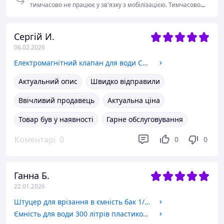
тимчасово не працює у зв'язку з мобілізацією. Тимчасово
нема можливості змінити статус магазина і припинити
діяльність. З надією на порозуміння!
Сергій И.
06.02.2026
Електромагнітний клапан для води CEME 5510, 1/8", НЗ, 2 мм, 90 °C, 220 В, нормально закритий, прямої дії.
Актуальний опис
Швидко відправили
Ввічливий продавець
Актуальна ціна
Товар був у наявності
Гарне обслуговування
Коментарі
0
0
0
Ганна Б.
22.01.2026
Штуцер для врізання в ємність бак 1/2" дюйма з підтискною контргайкою пластиковий. Врізка для бака, резервуар.
Ємність для води 300 літрів пластикова вертикальна харчова двошарова. Бак, бочка, резервуар 300 літрів.