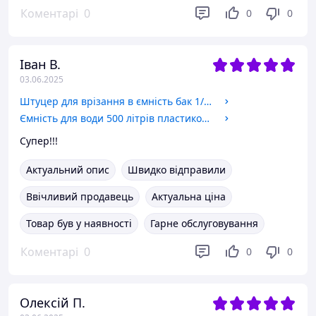
Коментарі
0
0
0
Іван В.
03.06.2025
Штуцер для врізання в ємність бак 1/2" дюйма з підтискною контргайкою пластиковий. Врізка для бака, резервуар.
Ємність для води 500 літрів пластикова вертикальна харчова двошарова. Бак, бочка, резервуар 500 літрів.
Супер!!!
Актуальний опис
Швидко відправили
Ввічливий продавець
Актуальна ціна
Товар був у наявності
Гарне обслуговування
Коментарі
0
0
0
Олексій П.