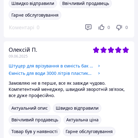
Швидко відправили
Ввічливий продавець
Гарне обслуговування
Коментарі
0
0
0
Олексій П.
09.06.2025
Штуцер для врізування в ємність бак 1 дюйма з підтискною контргайкою пластиковий. Врізка в бак, резервуар.
Ємність для води 3000 літрів пластикова. Пластикові бочки вертикальні дво- та одношарові. 3000 л. 3 куба.
Замовляю не в перше, все як завжди чудово.
Компетентний менеджер, швидкий зворотній зв'язок,
все дуже професійно.
Актуальний опис
Швидко відправили
Ввічливий продавець
Актуальна ціна
Товар був у наявності
Гарне обслуговування