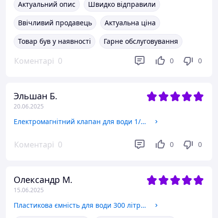
Актуальний опис
Швидко відправили
Ввічливий продавець
Актуальна ціна
Товар був у наявності
Гарне обслуговування
Коментарі
0
0
0
Эльшан Б.
20.06.2025
Електромагнітний клапан для води 1/2", НЗ, NBR, -10+90 °C, 21H8KB120 ODE Італія, норм. закритий електроклапан
Коментарі
0
0
0
Олександр М.
15.06.2025
Пластикова ємність для води 300 літрів вертикальна двошарова. Пластикові бочки 300 л. 0,3 куба.