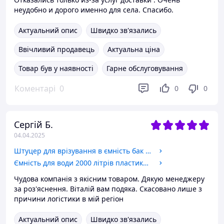
неудобно и дорого именно для села. Спасибо.
Актуальний опис
Швидко зв'язались
Ввічливий продавець
Актуальна ціна
Товар був у наявності
Гарне обслуговування
Коментарі
0
0
0
Сергій Б.
04.04.2025
Штуцер для врізування в ємність бак 1 дюйма з підтискною контргайкою пластиковий. Врізка в бак, резервуар.
Ємність для води 2000 літрів пластикова. Пластикові бочки вертикальні дво- та одношарові. 2000 л. 2 куба.
Чудова компанія з якісним товаром. Дякую менеджеру
за роз'яснення. Віталій вам подяка. Скасовано лише з
причини логістики в мій регіон
Актуальний опис
Швидко зв'язались