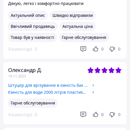
Дякую, легко і комфортно працювати
Актуальний опис
Швидко відправили
Ввічливий продавець
Актуальна ціна
Товар був у наявності
Гарне обслуговування
Коментарі
0
0
0
Олександр Д.
19.11.2025
Штуцер для врізування в ємність бак 1 дюйма з підтискною контргайкою пластиковий. Врізка в бак, резервуар.
Ємність для води 2000 літрів пластикова. Пластикові бочки вертикальні дво- та одношарові. 2000 л. 2 куба.
Гарне обслуговування
Коментарі
0
0
0