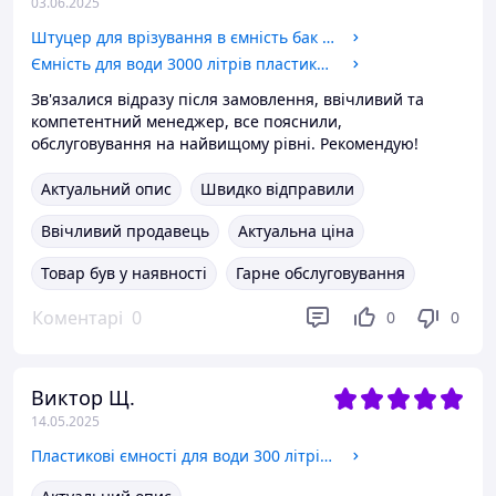
03.06.2025
Штуцер для врізування в ємність бак 1 дюйма з підтискною контргайкою пластиковий. Врізка в бак, резервуар.
Ємність для води 3000 літрів пластикова. Пластикові бочки вертикальні дво- та одношарові. 3000 л. 3 куба.
Зв'язалися відразу після замовлення, ввічливий та
компетентний менеджер, все пояснили,
обслуговування на найвищому рівні. Рекомендую!
Актуальний опис
Швидко відправили
Ввічливий продавець
Актуальна ціна
Товар був у наявності
Гарне обслуговування
Коментарі
0
0
0
Виктор Щ.
14.05.2025
Пластикові ємності для води 300 літрів квадратні двошарові. Бак для води 300 літрів. Бочки пластикові 300