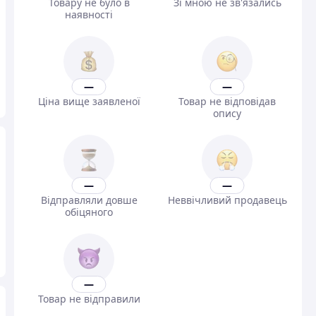
Товару не було в
Зі мною не зв'язались
наявності
—
—
Ціна вище заявленої
Товар не відповідав
опису
—
—
Відправляли довше
Неввічливий продавець
обіцяного
—
Товар не відправили