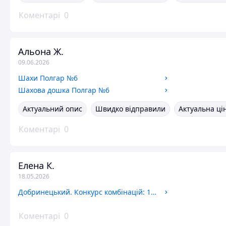
Коментарі
0
Альона Ж.
09.06.2026
Шахи Полгар №6
Шахова дошка Полгар №6
Актуальний опис
Швидко відправили
Актуальна ці
Коментарі
0
Елена К.
18.05.2026
Добринецький. Конкурс комбінацій: 1-4 ч.
Коментарі
0