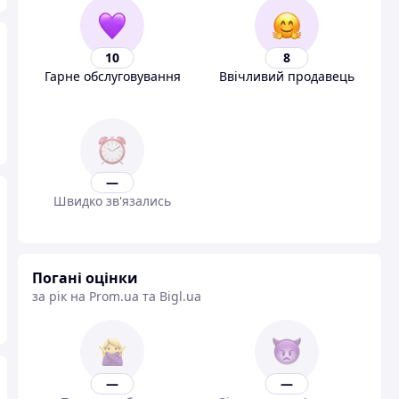
10
8
Гарне обслуговування
Ввічливий продавець
—
Швидко зв'язались
Погані оцінки
за рік на Prom.ua та Bigl.ua
—
—