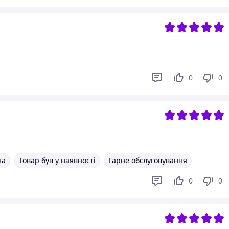
0
0
на
Товар був у наявності
Гарне обслуговування
0
0