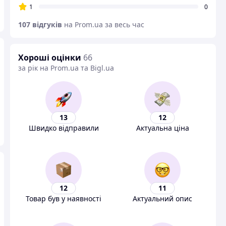
1
0
107 відгуків
на Prom.ua за весь час
Хороші оцінки
66
за рік на Prom.ua та Bigl.ua
13
12
Швидко відправили
Актуальна ціна
12
11
Товар був у наявності
Актуальний опис