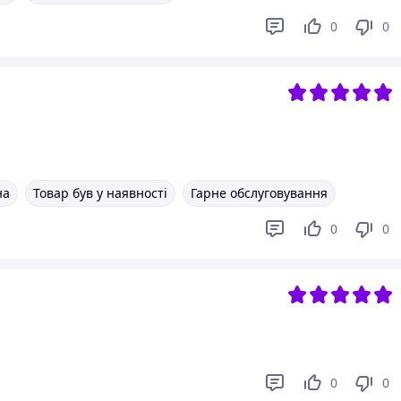
0
0
на
Товар був у наявності
Гарне обслуговування
0
0
0
0