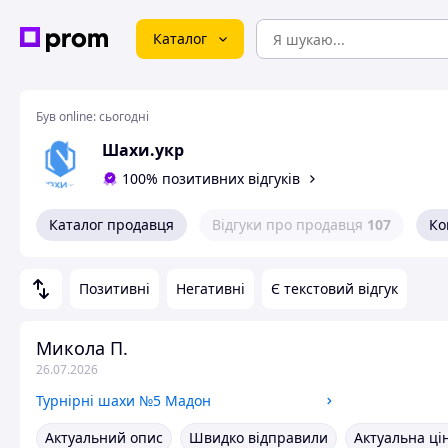
Каталог
Був online:
сьогодні
Шахи.укр
100% позитивних відгуків
Каталог продавця
Відгуки про продавця
107
Ко
Позитивні
Негативні
Є текстовий відгук
Микола П.
26.07.2026
Турнірні шахи №5 Мадон
Актуальний опис
Швидко відправили
Актуальна ці