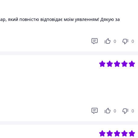
ар, який повністю відповідає моїм уявленням! Дякую за
0
0
0
0