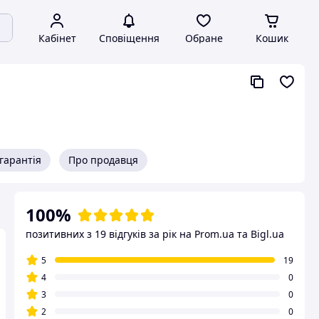
Кабінет
Сповіщення
Обране
Кошик
гарантія
Про продавця
100%
позитивних з 19 відгуків за рік
на Prom.ua та Bigl.ua
5
19
4
0
3
0
2
0