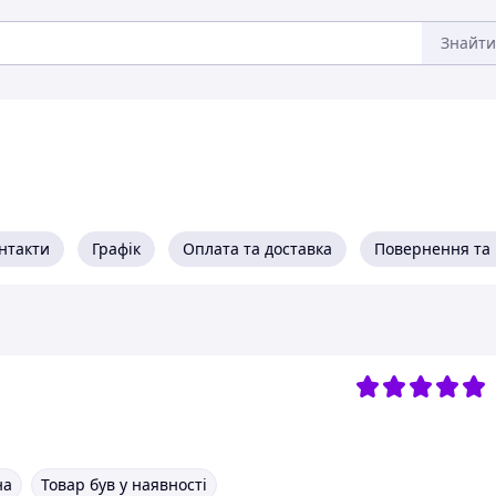
Знайти
нтакти
Графік
Оплата та доставка
Повернення та 
на
Товар був у наявності