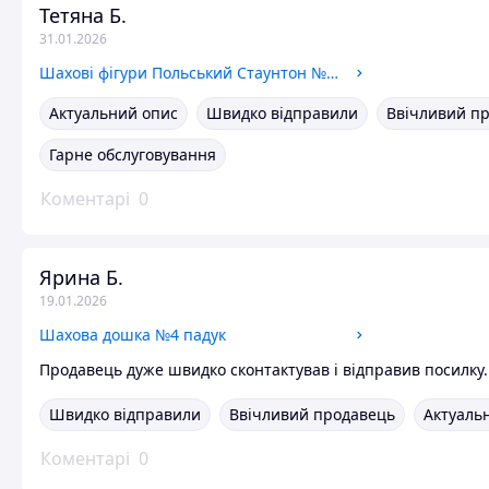
Тетяна Б.
31.01.2026
Шахові фігури Польський Стаунтон №6 Madon
Актуальний опис
Швидко відправили
Ввічливий п
Гарне обслуговування
Коментарі
0
Ярина Б.
19.01.2026
Шахова дошка №4 падук
Продавець дуже швидко сконтактував і відправив посилку. 
Швидко відправили
Ввічливий продавець
Актуальн
Коментарі
0