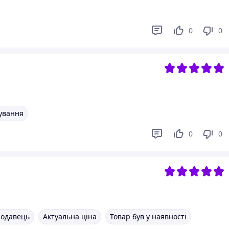
0
0
вування
0
0
родавець
Актуальна ціна
Товар був у наявності