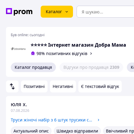
Каталог
Був online:
сьогодні
⭐⭐⭐⭐⭐ Інтернет магазин Добра Мама
98% позитивних відгуків
Каталог продавця
Відгуки про продавця
2309
К
Позитивні
Негативні
Є текстовий відгук
юля х.
07.08.2026
Труси жіночі набір з 6 штук трусики стрінги однотонні бавовняні в рубчик комплект нижньої білизни для жінок дівчат Різнокольорові
Актуальний опис
Швидко відправили
Ввічливий п