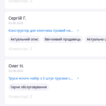
Коментарі
0
Сергій Г.
02.08.2026
Конструктор для хлопчика ігровий набір динозаври іграшки з шурупокрутом і викруткою цікаві розвивальні іграшки на подарунок
Актуальний опис
Ввічливий продавець
Актуальна 
Коментарі
0
Олег Н.
02.08.2026
Труси жіночі набір з 5 штук трусики стрінги однотонні бавовняні в рубчик комплект нижньої білизни для жінок дівчат Різнокольорові
Гарне обслуговування
Коментарі
0