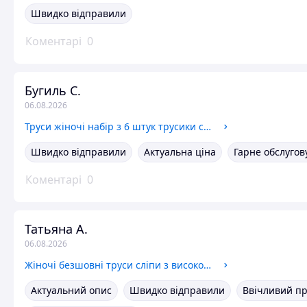
Швидко відправили
Коментарі
0
Бугиль С.
06.08.2026
Труси жіночі набір з 6 штук трусики стрінги однотонні бавовняні в рубчик комплект нижньої білизни для жінок дівчат Різнокольорові
Швидко відправили
Актуальна ціна
Гарне обслуго
Коментарі
0
Татьяна А.
06.08.2026
Жіночі безшовні труси сліпи з високою посадкою і сіткою 3 шт. якісний набір зручних однотонних трусиків XL
Актуальний опис
Швидко відправили
Ввічливий п