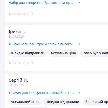
Набір для створення браслетів та прикрас 87 елементів, зі шкатулкою, розвиваючий подарунок для дівчинки
Коментарі
0
Ірина Т.
31.07.2026
Жіночі безшовні труси сліпи з високою посадкою і сіткою 3 шт. якісний набір зручних однотонних трусиків L
Швидко відправили
Актуальна ціна
Товар був у на
Коментарі
0
Сергій П.
30.07.2026
Тримач для телефона в автомобіль підставка на присоску автотримач для смартфона тримач кріплення холдер для телефона
Актуальний опис
Швидко відправили
Ввічливий п