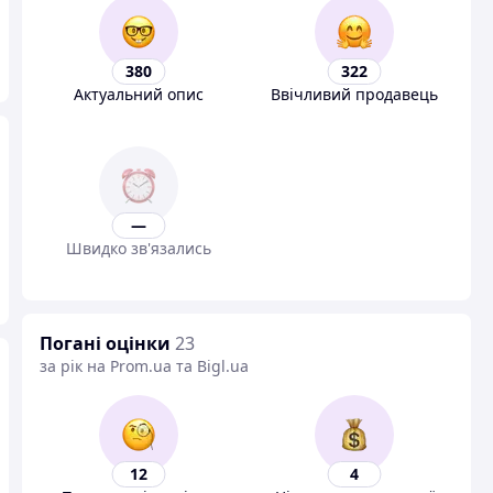
380
322
Актуальний опис
Ввічливий продавець
—
Швидко зв'язались
Погані оцінки
23
за рік на Prom.ua та Bigl.ua
12
4