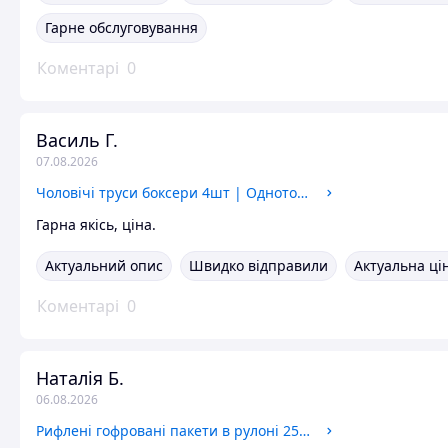
Гарне обслуговування
Коментарі
0
Василь Г.
07.08.2026
Чоловічі труси боксери 4шт | Однотонний комплект трусів для чоловіків| Спідня білизна чоловіча
Гарна якісь, ціна.
Актуальний опис
Швидко відправили
Актуальна ці
Коментарі
0
Наталія Б.
06.08.2026
Рифлені гофровані пакети в рулоні 25х500 см (3 шт.) | Плівка для вакуумного пакувальника, вакууматора