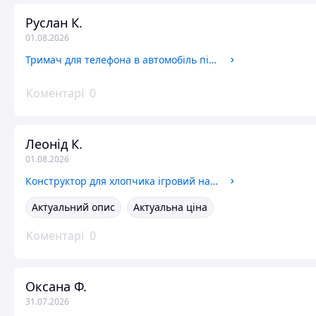
Руслан К.
01.08.2026
Тримач для телефона в автомобіль підставка на присоску автотримач для смартфона тримач кріплення холдер для телефона
Коментарі
0
Леонід К.
01.08.2026
Конструктор для хлопчика ігровий набір динозаври іграшки з шурупокрутом і викруткою цікаві розвивальні іграшки на подарунок
Актуальний опис
Актуальна ціна
Коментарі
0
Оксана Ф.
31.07.2026