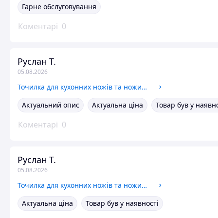
Гарне обслуговування
Коментарі
0
Руслан Т.
05.08.2026
Точилка для кухонних ножів та ножиць ручна 4 в 1 / точилка універсальна механічна з регулюючим кутом заточування 9089 OnePro
Актуальний опис
Актуальна ціна
Товар був у наявн
Коментарі
0
Руслан Т.
05.08.2026
Точилка для кухонних ножів та ножиць ручна 4 в 1 / точилка універсальна механічна з регулюючим кутом заточування 9089 OnePro
Актуальна ціна
Товар був у наявності