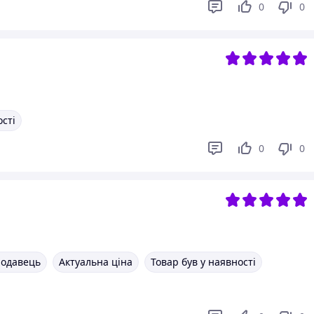
0
0
ості
0
0
родавець
Актуальна ціна
Товар був у наявності