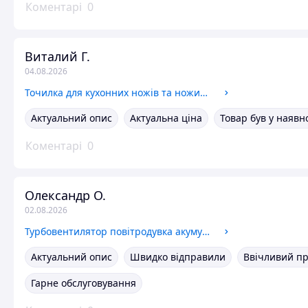
Коментарі
0
Виталий Г.
04.08.2026
Точилка для кухонних ножів та ножиць ручна 4 в 1 / точилка універсальна механічна з регулюючим кутом заточування 9089 OnePro
Актуальний опис
Актуальна ціна
Товар був у наявн
Коментарі
0
Олександр О.
02.08.2026
Турбовентилятор повітродувка акумуляторна для чищення ПК авто бездротова міні видувач повітря з ліхтариком 2в1 чорний
Актуальний опис
Швидко відправили
Ввічливий п
Гарне обслуговування