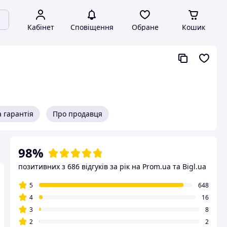
Кабінет
Сповіщення
Обране
Кошик
 гарантія
Про продавця
98%
позитивних з 686 відгуків за рік
на Prom.ua та Bigl.ua
5
648
4
16
3
8
2
2