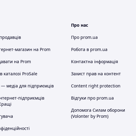
Про нас
 продавців
Про prom.ua
тернет-магазин
на Prom
Робота в prom.ua
авати на Prom
Контактна інформація
 каталозі ProSale
Захист прав на контент
 — медіа для підприємців
Content right protection
інтернет-підприємців
Відгуки про prom.ua
Кращі
Допомога Силам оборони
тувача
(Volonter by Prom)
нфіденційності