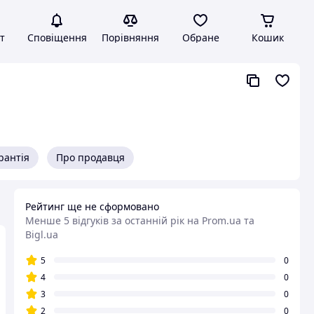
т
Сповіщення
Порівняння
Обране
Кошик
рантія
Про продавця
Рейтинг ще не сформовано
Менше 5 відгуків за останній рік
на Prom.ua та
Bigl.ua
5
0
4
0
3
0
2
0