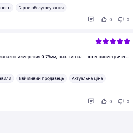
вності
Гарне обслуговування
0
0
Потенциометрический датчик перемещения серии LTM, диапазон измерения 0-75мм, вых. сигнал - потенциометрический, резистор 5кОм
авили
Ввічливий продавець
Актуальна ціна
0
0