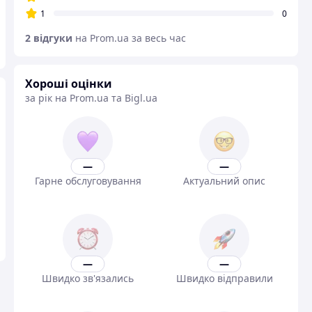
1
0
2 відгуки
на Prom.ua за весь час
Хороші оцінки
за рік на Prom.ua та Bigl.ua
—
—
Гарне обслуговування
Актуальний опис
—
—
Швидко зв'язались
Швидко відправили