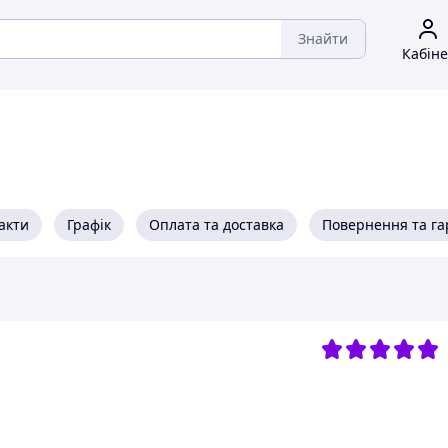
Знайти
Кабіне
акти
Графік
Оплата та доставка
Повернення та га