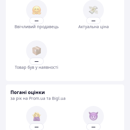
—
—
Ввічливий продавець
Актуальна ціна
—
Товар був у наявності
Погані оцінки
за рік на Prom.ua та Bigl.ua
—
—