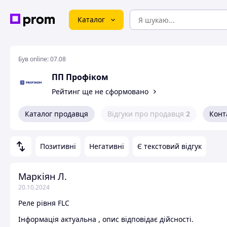
Каталог
Був online:
07.08
ПП Профіком
Рейтинг ще не сформовано
Каталог продавця
Відгуки про продавця
2
Конт
Позитивні
Негативні
Є текстовий відгук
Маркіян Л.
20.10.2024
Реле рівня FLC
Інформація актуальна , опис відповідає дійсності.