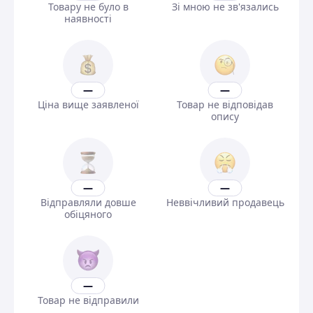
Товару не було в
Зі мною не зв'язались
наявності
—
—
Ціна вище заявленої
Товар не відповідав
опису
—
—
Відправляли довше
Неввічливий продавець
обіцяного
—
Товар не відправили