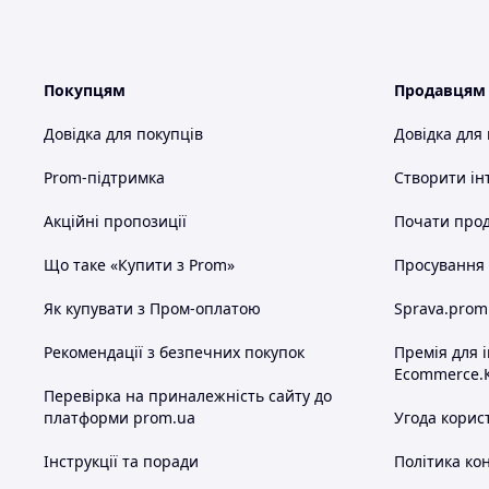
Покупцям
Продавцям
Довідка для покупців
Довідка для
Prom-підтримка
Створити ін
Акційні пропозиції
Почати прод
Що таке «Купити з Prom»
Просування в
Як купувати з Пром-оплатою
Sprava.prom
Рекомендації з безпечних покупок
Премія для 
Ecommerce.
Перевірка на приналежність сайту до
платформи prom.ua
Угода корис
Інструкції та поради
Політика ко