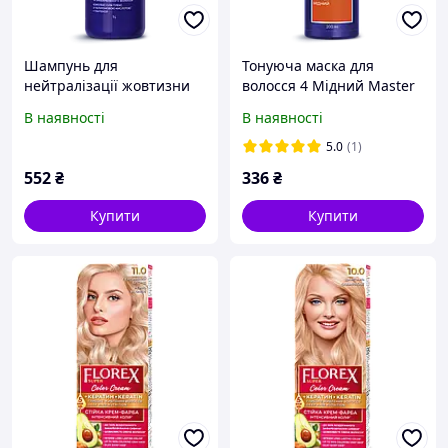
Шампунь для
Тонуюча маска для
нейтралізації жовтизни
волосся 4 Мідний Master
ANTI-YELLOW Master LUX
LUX (200 мл)
В наявності
В наявності
(1000 мл)
5.0
(1)
552
₴
336
₴
Купити
Купити