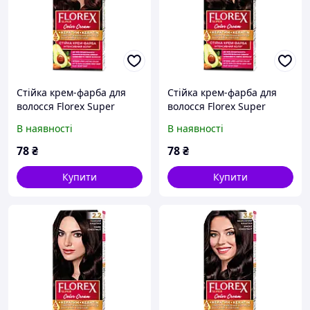
Стійка крем-фарба для
Стійка крем-фарба для
волосся Florex Super
волосся Florex Super
Каштан 2.0
Коричневий мокко 2.5
В наявності
В наявності
78
₴
78
₴
Купити
Купити