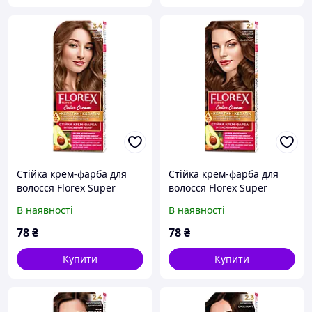
Стійка крем-фарба для
Стійка крем-фарба для
волосся Florex Super
волосся Florex Super
Лісовий горіх 3.4
Світлий каштан 2.1
В наявності
В наявності
78
₴
78
₴
Купити
Купити