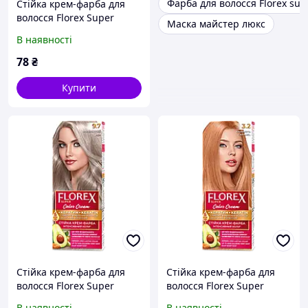
Фарба для волосся Florex sup
Стійка крем-фарба для
волосся Florex Super
Маска майстер люкс
Бежева перлина 9.8
В наявності
78
₴
Купити
Стійка крем-фарба для
Стійка крем-фарба для
волосся Florex Super
волосся Florex Super
Попелястий 9.7
Карамель 3.2
В наявності
В наявності