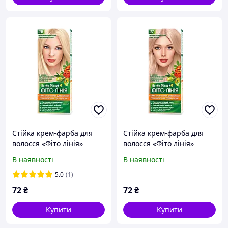
Стійка крем-фарба для
Стійка крем-фарба для
волосся «Фіто лінія»
волосся «Фіто лінія»
Herb`s Planet 26
Herb`s Planet 27
В наявності
В наявності
Скандинавський блонд
Перламутровий блонд
5.0
(1)
72
₴
72
₴
Купити
Купити