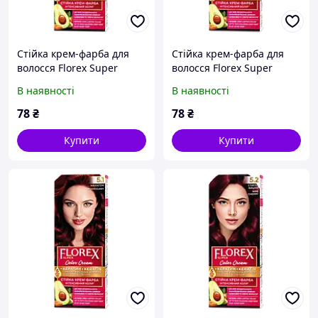
Стійка крем-фарба для
Стійка крем-фарба для
волосся Florex Super
волосся Florex Super
Темний каштан 2.2
Морозний каштан 3.5
В наявності
В наявності
78
₴
78
₴
Купити
Купити