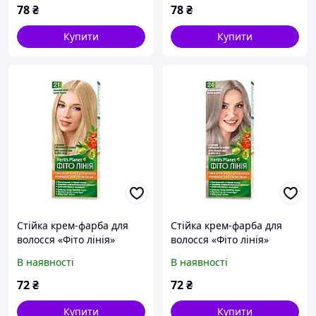
78
₴
78
₴
Купити
Купити
Стійка крем-фарба для
Стійка крем-фарба для
волосся «Фіто лінія»
волосся «Фіто лінія»
Herb`s Planet 21 Піщаний
Herb`s Planet 24 Срібний
В наявності
В наявності
берег
блонд
72
₴
72
₴
Купити
Купити