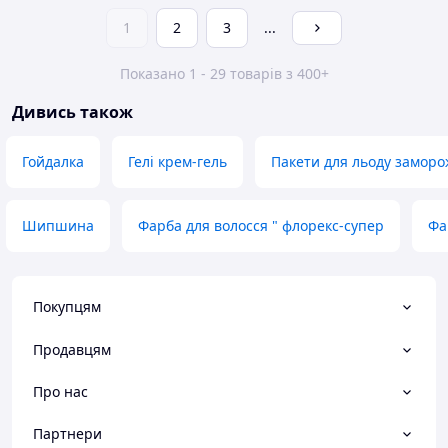
1
2
3
...
Показано 1 - 29 товарів з 400+
Дивись також
Гойдалка
Гелі крем-гель
Пакети для льоду заморо
Шипшина
Фарба для волосся " флорекс-супер
Фа
Покупцям
Продавцям
Про нас
Партнери