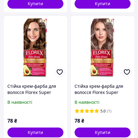
Купити
Купити
Стійка крем-фарба для
Стійка крем-фарба для
волосся Florex Super
волосся Florex Super
Темно-русявий 2.9
Попелясто-русявий 3.3
В наявності
В наявності
5.0
(1)
78
₴
78
₴
Купити
Купити