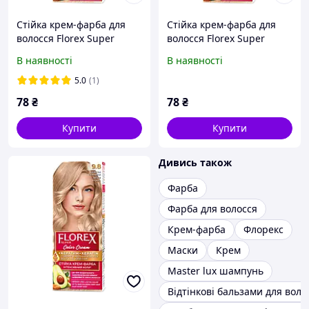
Стійка крем-фарба для
Стійка крем-фарба для
волосся Florex Super
волосся Florex Super
Перлинний блонд 11.0
Шампань 10.0
В наявності
В наявності
5.0
(1)
78
₴
78
₴
Купити
Купити
Дивись також
Фарба
Фарба для волосся
Крем-фарба
Флорекс
Маски
Крем
Master lux шампунь
Відтінкові бальзами для воло