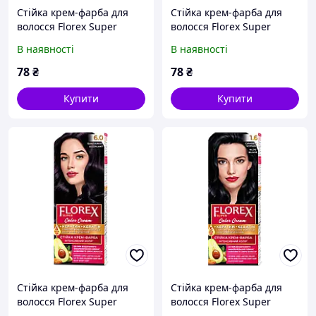
Стійка крем-фарба для
Стійка крем-фарба для
волосся Florex Super
волосся Florex Super
Махагон 5.1
Стигла вишня 5.2
В наявності
В наявності
78
₴
78
₴
Купити
Купити
Стійка крем-фарба для
Стійка крем-фарба для
волосся Florex Super
волосся Florex Super
Баклажан 6.0
Cиняво-чорний 1.6