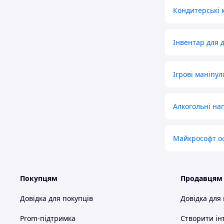
Кондитерські 
Інвентар для д
Ігрові маніпу
Алкогольні нап
Майкрософт о
Покупцям
Продавцям
Довідка для покупців
Довідка для
Prom-підтримка
Створити ін