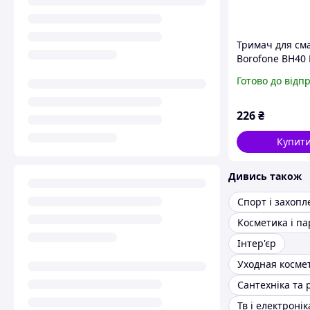
Тримач для см
Borofone BH40 
магнітна фікса
Готово до відп
пристрою Чор
226
₴
Купит
Дивись також
Спорт і захопл
Інтер'єр
Уходная косме
Сантехніка та 
Тв і електронік