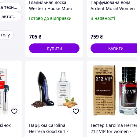
Гладильная доска
Парфумована вода
Дрібна побутова техніка
Western House Мрія
Ardent Mural Women
121х31.5 см
EDP 100 ml арт.36216
Інструменти та автотовари
Готово до відправки
В наявності
(WEST01MR11)
столу
705
₴
759
₴
Купити
Купити
жінок
Парфюм Carolina
Тестер Carolina Herre
Herrera Good Girl -
212 VIP for women -