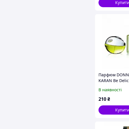
Купит
Парфюм DONN
KARAN Be Delic
Parfum Analog
В наявності
210
₴
Купит