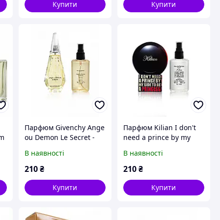
Купити
Купити
Парфюм Givenchy Ange
Парфюм Kilian I don't
um
ou Demon Le Secret -
need a prince by my
ml
Parfum Analogue 65ml
side to be a princess -
В наявності
В наявності
Parfum Analogue 65ml
210
₴
210
₴
Купити
Купити