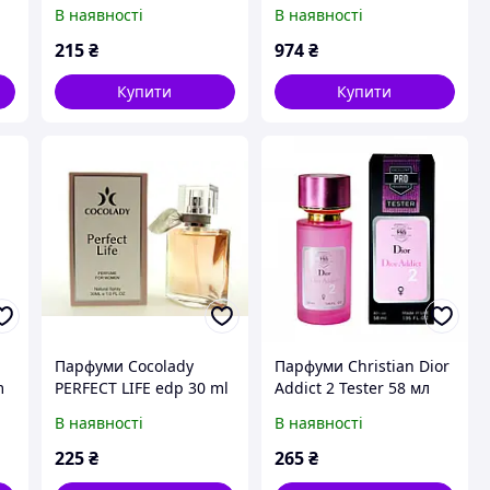
Tester 60ml
100ml
В наявності
В наявності
215
₴
974
₴
Купити
Купити
Парфуми Cocolady
Парфуми Christian Dior
m
PERFECT LIFE edp 30 ml
Addict 2 Tester 58 мл
(аналог Lancome La vie
В наявності
В наявності
est Belle)
225
₴
265
₴