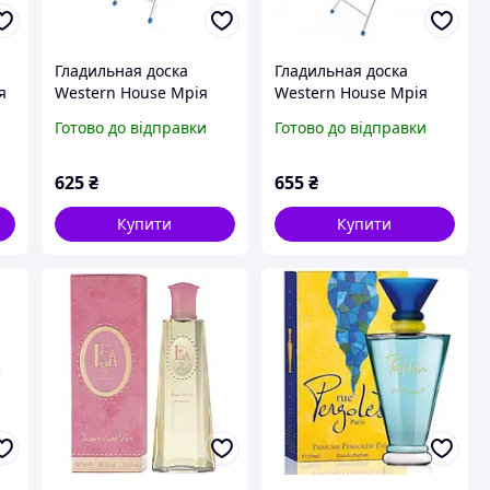
Гладильная доска
Гладильная доска
я
Western House Мрія
Western House Мрія
119х31.5 см
119х31.5 см
Готово до відправки
Готово до відправки
(WEST01MR00)
(WEST01MR10)
625
₴
655
₴
Купити
Купити