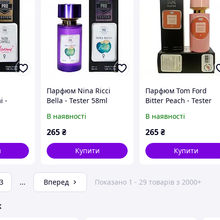
i
Парфюм Nina Ricci
Парфюм Tom Ford
 -
Bella - Tester 58ml
Bitter Peach - Tester
58ml
В наявності
В наявності
265
₴
265
₴
и
Купити
Купити
3
...
Вперед
Показано 1 - 29 товарів з 2000+
ж