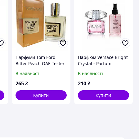
Парфуми Tom Ford
Парфюм Versace Bright
Bitter Peach ОАЕ Tester
Crystal - Parfum
58ml
Analogue 65ml
В наявності
В наявності
265
₴
210
₴
Купити
Купити