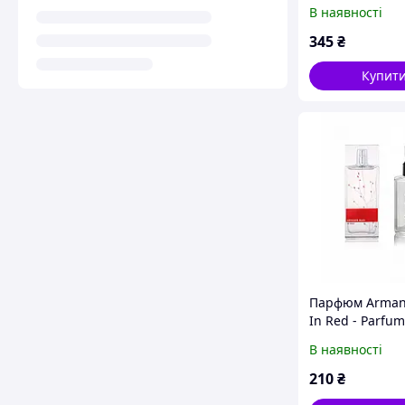
В наявності
345
₴
Купит
Парфюм Arman
In Red - Parfum
Analogue 65ml
В наявності
210
₴