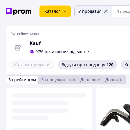
Каталог
У продавця
Був online:
вчора
Kauf
97% позитивних відгуків
Каталог продавця
Відгуки про продавця
120
Ко
За рейтингом
За популярністю
Дешевше
Дорожче