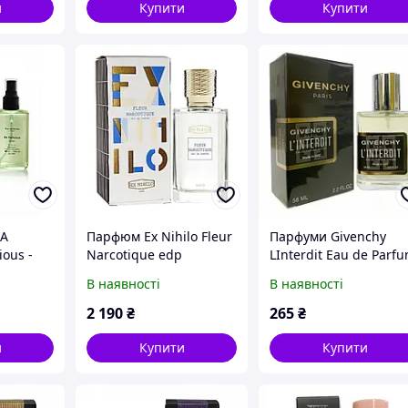
и
Купити
Купити
A
Парфюм Ex Nihilo Fleur
Парфуми Givenchy
ious -
Narcotique edp
LInterdit Eau de Parf
ue 65ml
(Original Quality) 100 мл
Intense ОАЕ Tester 58
В наявності
В наявності
2 190
₴
265
₴
и
Купити
Купити