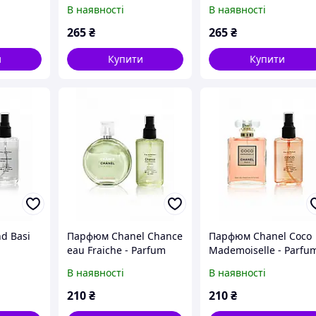
Parfum Analogue 110ml
Selective Tester 60ml
В наявності
В наявності
265
₴
265
₴
и
Купити
Купити
d Basi
Парфюм Chanel Chance
Парфюм Chanel Coco
eau Fraiche - Parfum
Mademoiselle - Parfu
Analogue 65ml
Analogue 65ml
В наявності
В наявності
210
₴
210
₴