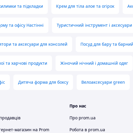
килимки та підкладки
Крем для тіла алое та огірок
Ак
ому та офісу Настінні
Туристичний інструмент і аксесуари
лятори та аксесуари для консолей
Посуд для бару та барни
ої та харчові продукти
Жіночий нічний і домашній одяг
фіс
Дитяча форма для боксу
Велоаксесуари green
Про нас
 продавців
Про prom.ua
тернет-магазин
на Prom
Робота в prom.ua