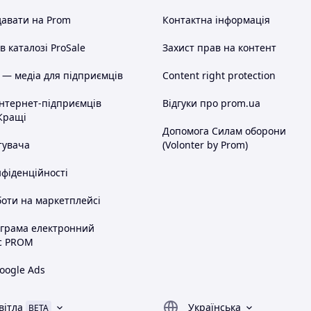
авати на Prom
Контактна інформація
 каталозі ProSale
Захист прав на контент
 — медіа для підприємців
Content right protection
інтернет-підприємців
Відгуки про prom.ua
Кращі
Допомога Силам оборони
тувача
(Volonter by Prom)
нфіденційності
оти на маркетплейсі
ограма електронний
с PROM
oogle Ads
вітла
Українська
BETA