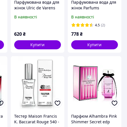
Парфумована вода для
Парфумована вода для
жінок Ulric de Varens
жінок Parfums
Isa 100 мл (000002354)
Pergolese Paris 50 мл
В наявності
В наявності
(000000154) 000000155,
Парфумована вода,
4.5
(2)
Ароматизує, Для жінок,
620
₴
778
₴
1, 100 мл, Парфумована
вода 000000154, 50 мл
Купити
Купити
ra
Тестер Maison Francis
Парфюм Alhambra Pink
K. Baccarat Rouge 540 -
Shimmer Secret edp