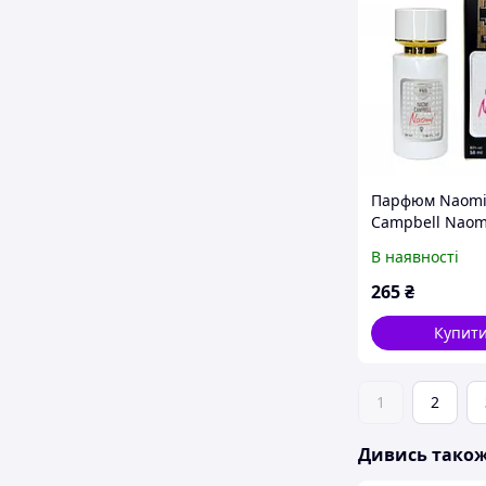
Парфюм Naom
Campbell Naomi
Tester 58ml
В наявності
265
₴
Купит
1
2
Дивись тако