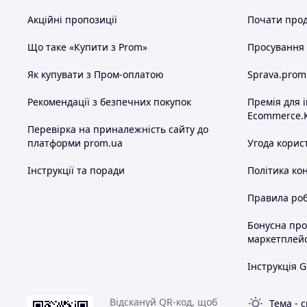
Акційні пропозиції
Почати прод
Що таке «Купити з Prom»
Просування в
Як купувати з Пром-оплатою
Sprava.prom
Рекомендації з безпечних покупок
Премія для 
Ecommerce.
Перевірка на приналежність сайту до
платформи prom.ua
Угода корис
Інструкції та поради
Політика ко
Правила роб
Бонусна пр
маркетплей
Інструкція G
Відскануй QR-код, щоб
Тема
-
с