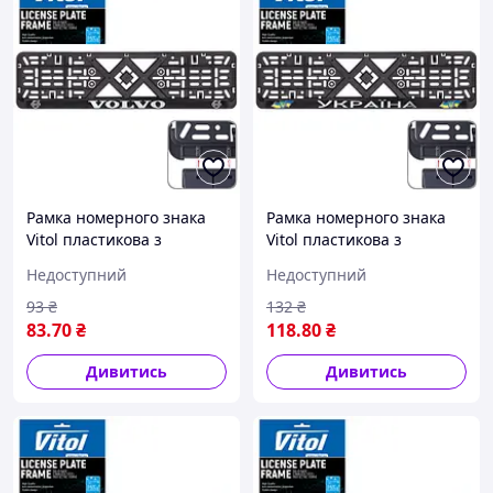
Рамка номерного знака
Рамка номерного знака
Vitol пластикова з
Vitol пластикова з
хромованим написом
хромованим написом
Недоступний
Недоступний
VOLVO (чорна)
УКРАЇНА та силіконовий
прапор (чорна)
93
₴
132
₴
83
.70
₴
118
.80
₴
Дивитись
Дивитись