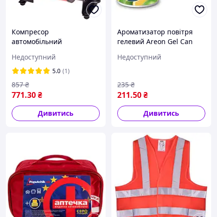
Компресор
Ароматизатор повітря
автомобільний
гелевий Areon Gel Can
Штурмовик AC-30 (100
Citrus Squash
Недоступний
Недоступний
PSI, 12 А, 37 л/хв,
(цитрусовий сквош)
прикурювач)
5.0
(1)
857
₴
235
₴
771
.30
₴
211
.50
₴
Дивитись
Дивитись