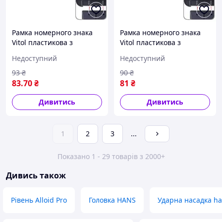
Рамка номерного знака
Рамка номерного знака
Vitol пластикова з
Vitol пластикова з
хромованим написом
хромованим написом
Недоступний
Недоступний
RENAULT (чорна)
SKODA (чорна)
93
₴
90
₴
83
.70
₴
81
₴
Дивитись
Дивитись
1
2
3
...
Показано 1 - 29 товарів з 2000+
Дивись також
Рівень Alloid Pro
Головка HANS
Ударна насадка h