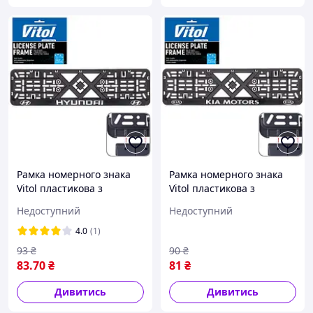
Рамка номерного знака
Рамка номерного знака
Vitol пластикова з
Vitol пластикова з
хромованим написом
хромованим написом KIA
Недоступний
Недоступний
HYUNDAI (чорна)
(чорна)
4.0
(1)
93
₴
90
₴
83
.70
₴
81
₴
Дивитись
Дивитись