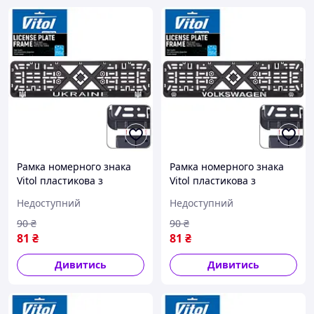
Рамка номерного знака
Рамка номерного знака
Vitol пластикова з
Vitol пластикова з
хромованим написом
хромованим написом
Недоступний
Недоступний
UKRAINE та тризуб
VOLKSWAGEN (чорна)
(чорна)
90
₴
90
₴
81
₴
81
₴
Дивитись
Дивитись