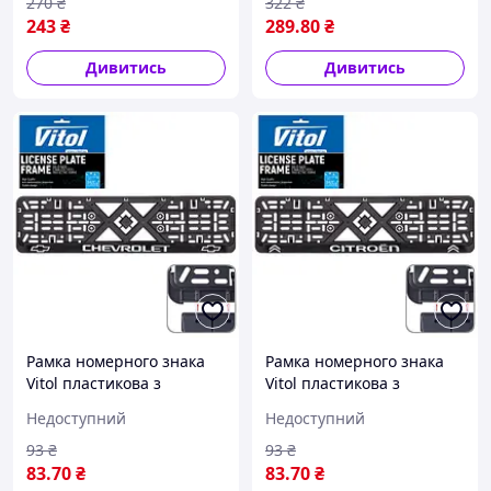
270
₴
322
₴
243
₴
289
.80
₴
Дивитись
Дивитись
Рамка номерного знака
Рамка номерного знака
Vitol пластикова з
Vitol пластикова з
хромованим написом
хромованим написом
Недоступний
Недоступний
CHEVROLET (чорна)
CITROEN (чорна)
93
₴
93
₴
83
.70
₴
83
.70
₴