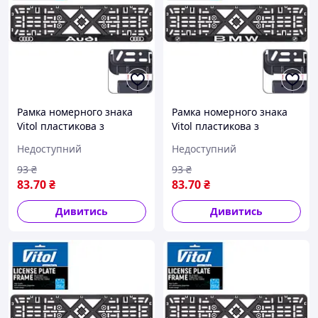
Рамка номерного знака
Рамка номерного знака
Vitol пластикова з
Vitol пластикова з
хромованим написом
хромованим написом
Недоступний
Недоступний
AUDI (чорна)
BMW (чорна)
93
₴
93
₴
83
.70
₴
83
.70
₴
Дивитись
Дивитись