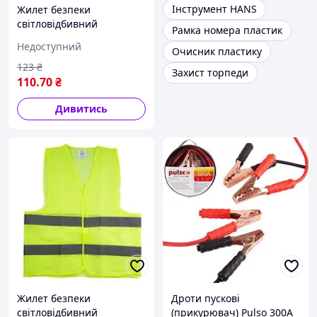
Інструмент HANS
Жилет безпеки
світловідбивний
Рамка номера пластик
сигнальний Vitol 116 B XL
Недоступний
Очисник пластику
(жовтий)
123
₴
Захист торпеди
110
.70
₴
Дивитись
Жилет безпеки
Дроти пускові
світловідбивний
(прикурювач) Pulso 300А