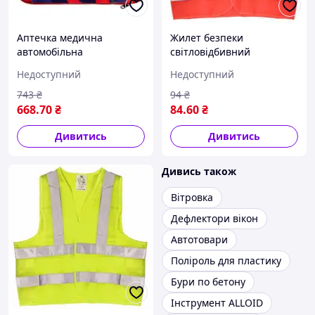
Аптечка медична
Жилет безпеки
автомобільна
світловідбивний
Євростандарт 02-024-M у
сигнальний Vitol 166 Or
Недоступний
Недоступний
м'якому футлярі
XXL (помаранчевий)
743
₴
94
₴
668
.70
₴
84
.60
₴
Дивитись
Дивитись
Дивись також
Вітровка
Дефлектори вікон
Автотовари
Поліроль для пластику
Бури по бетону
Інструмент ALLOID