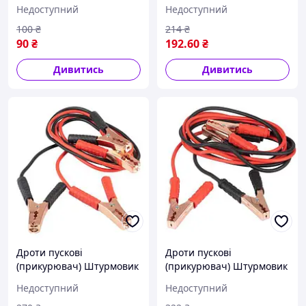
(15.5x10 см)
150 А 2.0 м
Недоступний
Недоступний
100
₴
214
₴
90
₴
192
.60
₴
Дивитись
Дивитись
Дроти пускові
Дроти пускові
(прикурювач) Штурмовик
(прикурювач) Штурмовик
200 А 2.5 м
300 А 2.0 м
Недоступний
Недоступний