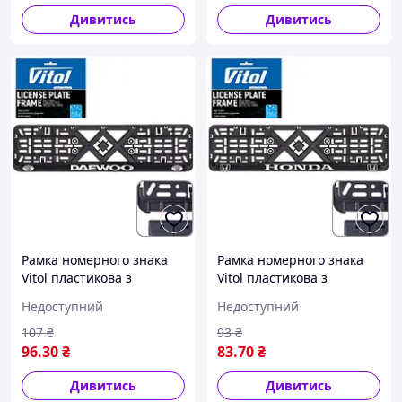
Дивитись
Дивитись
Рамка номерного знака
Рамка номерного знака
Vitol пластикова з
Vitol пластикова з
хромованим написом
хромованим написом
Недоступний
Недоступний
DAEWOO (чорна)
HONDA (чорна)
107
₴
93
₴
96
.30
₴
83
.70
₴
Дивитись
Дивитись