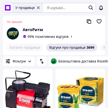
У продавця
Не працює
АвтоРитм
99% позитивних відгуків
Каталог продавця
Відгуки про продавця
3699
Ко
Фільтри
Безкоштовна доставка Rozetk