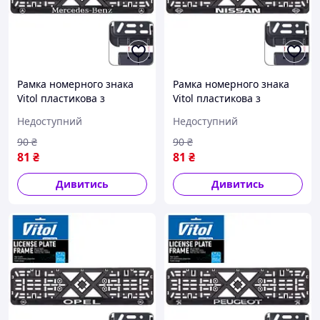
Рамка номерного знака
Рамка номерного знака
Vitol пластикова з
Vitol пластикова з
хромованим написом
хромованим написом
Недоступний
Недоступний
MERCEDES (чорна)
NISSAN (чорна)
90
₴
90
₴
81
₴
81
₴
Дивитись
Дивитись