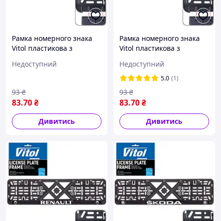
Рамка номерного знака
Рамка номерного знака
Vitol пластикова з
Vitol пластикова з
хромованим написом
хромованим написом
Недоступний
Недоступний
OPEL (чорна)
PEUGEOT (чорна)
5.0
(1)
93
₴
93
₴
83
.70
₴
83
.70
₴
Дивитись
Дивитись