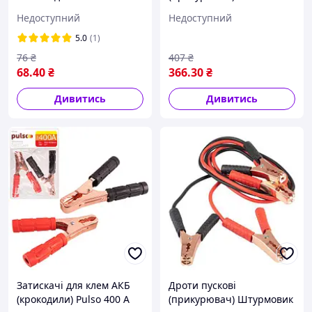
сигнальний Штурмовик
3.0 м до -45°C у чохлі
Недоступний
Недоступний
206 Y XL (жовтий)
5.0
(1)
76
₴
407
₴
68
.40
₴
366
.30
₴
Дивитись
Дивитись
Затискачі для клем АКБ
Дроти пускові
(крокодили) Pulso 400 А
(прикурювач) Штурмовик