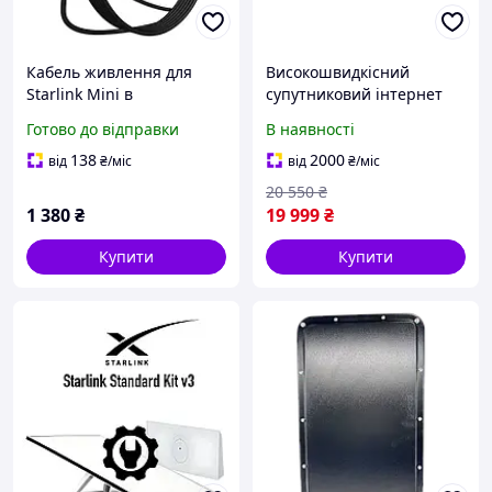
Кабель живлення для
Високошвидкісний
Starlink Mini в
супутниковий інтернет
автомобільний
модем Starlink Mini
Готово до відправки
В наявності
прикурювач до DC 5м
SpaceX
138
2000
від
₴
/міс
від
₴
/міс
20 550
₴
1 380
₴
19 999
₴
Купити
Купити