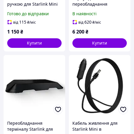
ручкою для Starlink Mini
переобладнання
сірий
терміналу Starlink MINI у
Готово до відправки
В наявності
Drivelink MINI чорний
115
620
від
₴
/міс
від
₴
/міс
1 150
₴
6 200
₴
Купити
Купити
Переобладнання
Кабель живлення для
терміналу Starlink для
Starlink Mini в