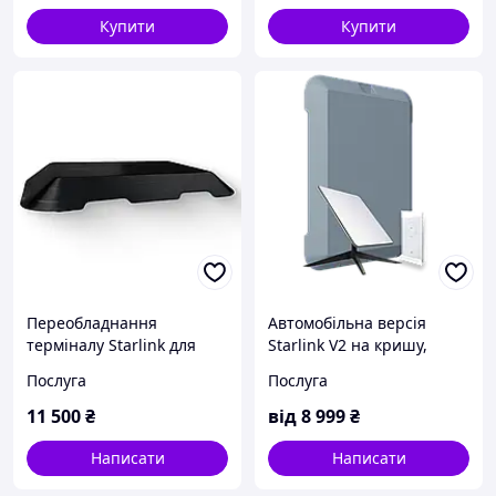
Купити
Купити
Переобладнання
Автомобільна версія
терміналу Starlink для
Starlink V2 на кришу,
авто, Drivelink Standart
термінал Drivelink
Послуга
Послуга
Просунутий
11 500
₴
від
8 999
₴
Написати
Написати