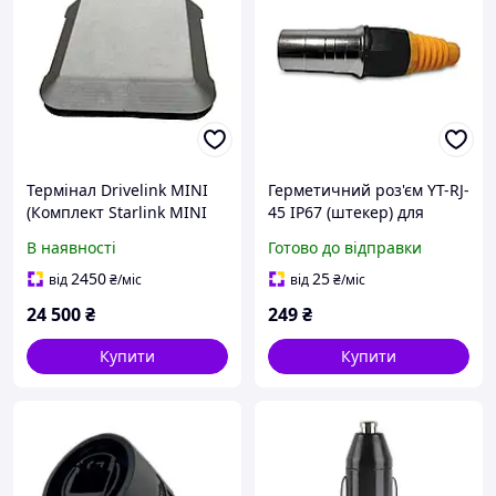
Термінал Drivelink MINI
Герметичний роз'єм YT-RJ-
(Комплект Starlink MINI
45 IP67 (штекер) для
на авто на 4 магнітах)
кабелю Starlink
В наявності
Готово до відправки
2450
25
від
₴
/міс
від
₴
/міс
24 500
₴
249
₴
Купити
Купити