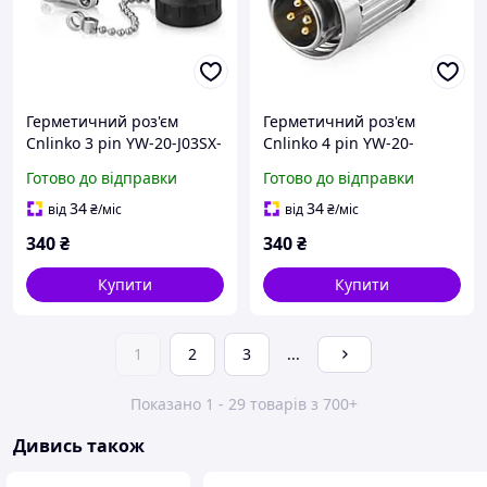
Герметичний роз'єм
Герметичний роз'єм
Cnlinko 3 pin YW-20-J03SX-
Cnlinko 4 pin YW-20-
03-401 IP67 розетка
C04PE-03-001 IP67 штекер
Готово до відправки
Готово до відправки
34
34
від
₴
/міс
від
₴
/міс
340
₴
340
₴
Купити
Купити
1
2
3
...
Показано 1 - 29 товарів з 700+
Дивись також