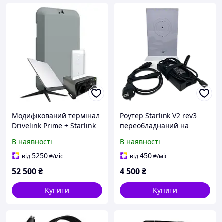
Модифікований термінал
Роутер Starlink V2 rev3
Drivelink Prime + Starlink
переобладнаний на
Kit V2 на авто
живлення 12-30v
В наявності
В наявності
5250
450
від
₴
/міс
від
₴
/міс
52 500
₴
4 500
₴
Купити
Купити