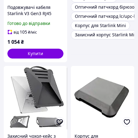
Оптичний патчкорд бірюзов
Подовжувачі кабеля
Starlink V3 Gen3 RJ45
Оптичний патчкорд lc/upc-lc
Готово до відправки
Корпус для Starlink Mini
105
від
₴
/міс
Захисний корпус Starlink Min
1 054
₴
Купити
Захисний чохол-кейс з
Корпус для