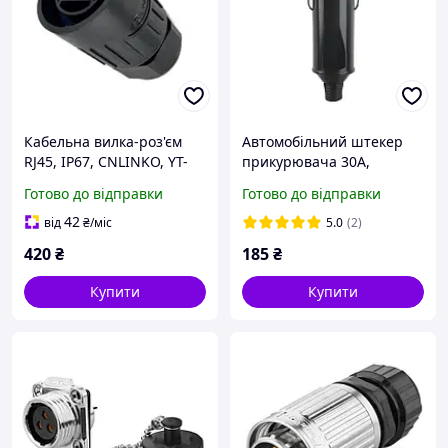
Кабельна вилка-роз'єм
Автомобільний штекер
RJ45, IP67, CNLINKO, YT-
прикурювача 30A,
RJ45-CPE-01-001
чорний
Готово до відправки
Готово до відправки
42
від
₴
/міс
5.0
(2)
420
₴
185
₴
Купити
Купити