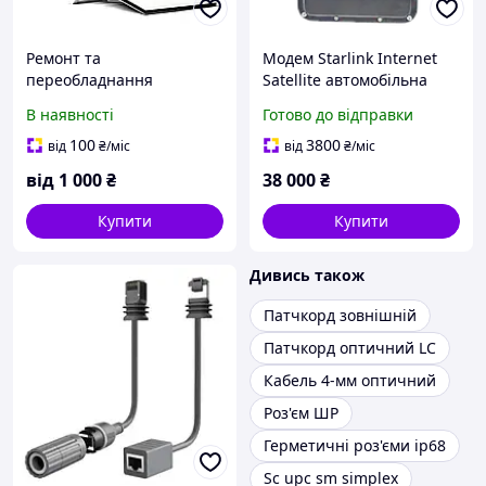
Ремонт та
Модем Starlink Internet
переобладнання
Satellite автомобільна
супутникового терміналу
версія чорний
В наявності
Готово до відправки
Starlink V3, кабелів
Starlink
100
3800
від
₴
/міс
від
₴
/міс
від
1 000
₴
38 000
₴
Купити
Купити
Дивись також
Патчкорд зовнішній
Патчкорд оптичний LC
Кабель 4-мм оптичний
Роз'єм ШР
Герметичні роз'єми ip68
Sc upc sm simplex