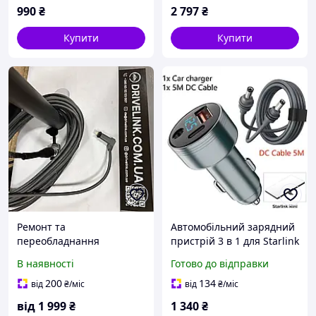
990
₴
2 797
₴
Купити
Купити
Ремонт та
Автомобільний зарядний
переобладнання
пристрій 3 в 1 для Starlink
супутникового терміналу
Mini з DC 5521, USB-C QC
В наявності
Готово до відправки
Starlink
3.0, 3 порти, QC PD, з
кабелем 5 м
200
134
від
₴
/міс
від
₴
/міс
від
1 999
₴
1 340
₴