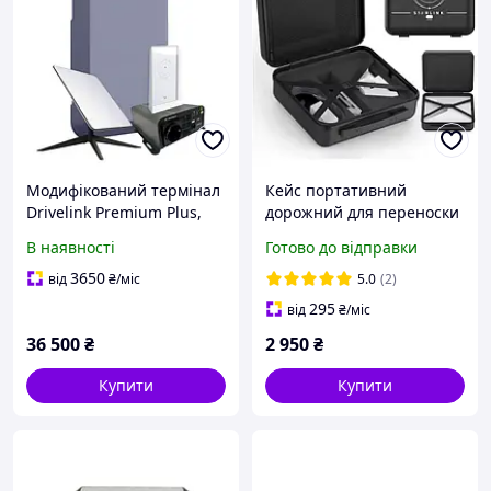
Модифікований термінал
Кейс портативний
Drivelink Premium Plus,
дорожний для переноски
Starlink Kit V2 на авто
Starlink MINI
В наявності
Готово до відправки
3650
від
₴
/міс
5.0
(2)
295
від
₴
/міс
36 500
₴
2 950
₴
Купити
Купити