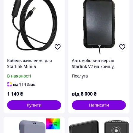
Кабель живлення для
Автомобільна версія
Starlink Mini в
Starlink V2 на кришу,
автомобільний
термінал Drivelink
В наявності
Послуга
прикурювач до DC 3м
Стандарт
114
від
₴
/міс
1 140
₴
від
8 000
₴
Купити
Написати