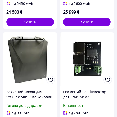
2450
2600
від
₴
/міс
від
₴
/міс
24 500
₴
25 999
₴
Купити
Купити
Захисний чохол для
Пасивний PoE-інжектор
Starlink Mini Силіконовий
для Starlink V2
Чорний з гачками
Готово до відправки
В наявності
99
280
від
₴
/міс
від
₴
/міс