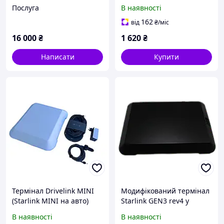
авто, Drivelink Advanced
автомобільний
Послуга
В наявності
прикурювач до DC 10м
162
від
₴
/міс
16 000
₴
1 620
₴
Написати
Купити
Термінал Drivelink MINI
Модифікований термінал
(Starlink MINI на авто)
Starlink GEN3 rev4 у
білий
корпусі DRIVELINK Basic
В наявності
В наявності